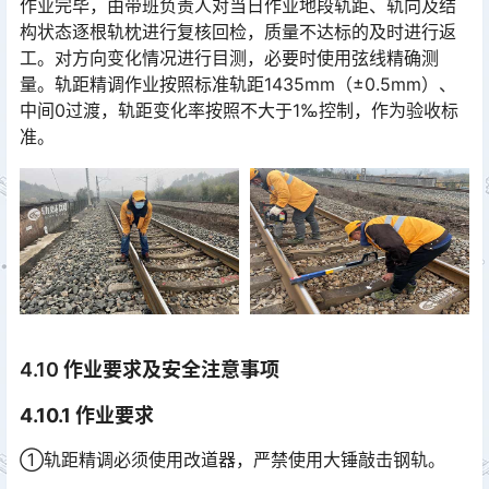
作业完毕，由带班负责人对当日作业地段轨距、轨向及结
构状态逐根轨枕进行复核回检，质量不达标的及时进行返
工。对方向变化情况进行目测，必要时使用弦线精确测
量。轨距精调作业按照标准轨距1435mm（±0.5mm）、
中间0过渡，轨距变化率按照不大于1‰控制，作为验收标
准。󠅅󠅃󠄵󠅂󠄪󠇖󠆨󠆨󠇕󠆞󠆒󠅬󠇘󠆭󠆘󠇙󠆝󠅵󠇗󠆭󠆁󠄐󠇗󠅹󠅸󠇖󠆍󠅳󠇖󠅹󠅰󠇖󠆌󠅹
4.10 作业要求及安全注意事项
4.10.1 作业要求
①轨距精调必须使用改道器，严禁使用大锤敲击钢轨。