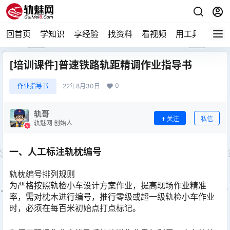
回首页
学知识
享经验
找资料
看视频
用工具
论技
[培训课件]普速铁路轨距精调作业指导书
0
作业指导书
22年8月30日
轨哥
关注
私信
轨魅网 创始人
一、人工标注轨枕编号
轨枕编号排列规则
为严格按照轨检小车设计方案作业，提高现场作业精准
率，需对枕木进行编号，推行零级或超一级轨检小车作业
时，必须在每百米初始点打点标记。