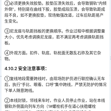
②必须更换失效胶垫。胶垫压溃失效后，会导致钢轨“内倾
外倒”，特别是在曲线下股，胶垫成段压溃，会导致轨距成
段不良，如不更换胶垫，现场勉强改道，过车后轨距易产
生变化。󠅅󠅃󠄵󠅂󠄪󠇖󠆨󠆨󠇕󠆞󠆒󠅬󠇘󠆭󠆘󠇙󠆝󠅵󠇗󠆭󠆁󠄐󠇗󠅹󠅸󠇖󠆍󠅳󠇖󠅹󠅰󠇖󠆌󠅹
③尼龙座与轨距挡板的更换顺序。作业过程中根据调整量
大小，优先考虑调换尼龙座，若不满足再考虑调换轨距挡
板。
④外观方面。扣件、轨底、轨枕面无散乱石砟及其它杂
物。
4.10.2 安全注意事项：
①复线地段需要跨线时，由现场防护员进行联控确认无车
后，执行“手比、眼看、口呼”集中跨线，严禁无防护的情况
下单人随意跨线。
②本线封锁，邻线来车时，作业人员停止作业，站在本线
钢轨外侧面向列车方向（1#螺栓机手在道心扶稳螺栓