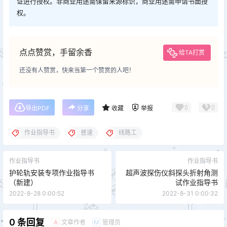
证进行授权。非商业用途需保留来源标识，商业用途需申请书面授
权。
点点赞赏，手留余香
给TA打赏
还没有人赞赏，快来当第一个赞赏的人吧！
0
0
导出PDF
分享
收藏
举报
作业指导书
普速
线路工
作业指导书
作业指导书
护轮轨安装专项作业指导书
超声波探伤仪斜探头折射角测
（新建）
试作业指导书
2022-8-28 0:00:52
2022-8-31 0:00:32
0 条回复
文章作者
管理员
A
M