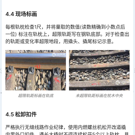
4.4 现场标画
每根轨枕检查1尺，并将量取的数值(读数精确到小数点后
一位) 标注在轨枕上，超限轨距写在钢轨底部。对于检查出
的轨距或变化率超限地段，用撬头、撬尾标记示意。
超限轨距标画在轨底
未超限轨距标画在枕木中央
4.5 松卸扣件
严格执行无缝线路作业纪律，使用内燃螺丝机松开改道橇
内里外口扣件，遇长大橇时不得连续松开5个以上轨枕，具