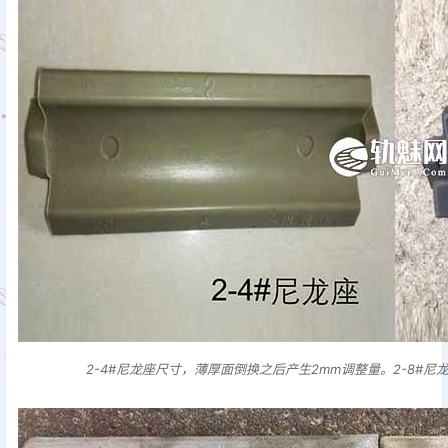
2-4#尼龙座尺寸，薄厚面倒换之后产生2mm调整量。2-8#