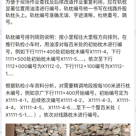
为便于现场作业查找及后续改道作业重复利用，应在轨枕
显著位置用油漆进行编号，轨枕编号统一书写在线路外股
轨枕头上。轨枕编号准确无误、字迹清晰，杜绝重号、跳
号。
轨枕编号排列规则说明：按小里程往大里程方向排列，在
推行轨检小车时，用油漆对每百米处的初始枕木进行编
号，例如下行1111+400处初始枕木编号X1111-4，下行
1111+500处初始枕木编号X1111-5…..，依次至下行
1112+000编号为X1112-0，下行1112+100编号为X1112-
1…..󠅅󠅃󠄵󠅂󠄪󠇖󠆨󠆨󠇕󠆞󠆒󠅬󠇘󠆭󠆘󠇙󠆝󠅵󠇗󠆭󠆁󠄐󠇗󠅹󠅸󠇖󠆍󠅳󠇖󠅹󠅰󠇖󠆌󠅹
根据轨检小车资料分析，对需要精调地段按每100米进行枕
木编号，例如京广下行1111+400开始编号，初始编号定为
X1111-4-1，后续依次编号X1111-4-2， X1111-4-3， X1111-
4-4， X1111-4-5， X1111-4-6…..至下一个整百米处（
X1111-5-1….. ），依次对线路枕木进行编号。󠅅󠅃󠄵󠅂󠄪󠇖󠆨󠆨󠇕󠆞󠆒󠅬󠇘󠆭󠆘󠇙󠆝󠅵󠇗󠆭󠆁󠄐󠇗󠅹󠅸󠇖󠆍󠅳󠇖󠅹󠅰󠇖󠆌󠅹