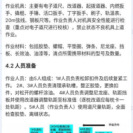
作业机具：主要有电子道尺、改道器、起拨道器、内燃扳
手、撬棍、手锤、活口扳手、丁字扳手、刷子、轨温表、
20m弦线、钢板尺等。作业负责人对机具安全性能进行检
查（重点对电子道尺进行校核），禁止状态不良机具上道
作业。󠅅󠅃󠄵󠅂󠄪󠇖󠆨󠆨󠇕󠆞󠆒󠅬󠇘󠆭󠆘󠇙󠆝󠅵󠇗󠆭󠆁󠄐󠇗󠅹󠅸󠇖󠆍󠅳󠇖󠅹󠅰󠇖󠆌󠅹
作业材料：包括胶垫、螺帽、平垫圈、弹条、尼龙座、挡
板、长效油、油漆等，清点所需携带材料的型号及数量。
4.2 人员准备
作业人员：由5人组成：1#人员负责松卸扣件及后续复紧工
作。 2#、3#人员负责清理承轨槽，整正胶垫，更换扣
件，对松开的螺杆涂油。 4#人员负责调整尼龙座、轨距挡
板并使用改道器调整轨距至标准值（逐枕改道应每枕卡一
处轨距）。5#人员（作业负责人）使用道尺量轨距，全面
检查胶垫、离缝状态。󠅅󠅃󠄵󠅂󠄪󠇖󠆨󠆨󠇕󠆞󠆒󠅬󠇘󠆭󠆘󠇙󠆝󠅵󠇗󠆭󠆁󠄐󠇗󠅹󠅸󠇖󠆍󠅳󠇖󠅹󠅰󠇖󠆌󠅹