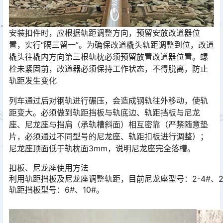
安装扣件时，应根据轨距调整方向，预留安放改道器位
置，实行“隔三留一”。为确保改道橇头轨距调整到位，改道
橇头往橇内方向第三根轨枕必须预留放置改道器位置。螺
栓未紧固前，改道器必须保持工作状态，不得脱离，防止
轨距发生变化󠅅󠅃󠄵󠅂󠄪󠇖󠆨󠆨󠇕󠆞󠆒󠅬󠇘󠆭󠆘󠇙󠆝󠅵󠇗󠆭󠆁󠄐󠇗󠅹󠅸󠇖󠆍󠅳󠇖󠅹󠅰󠇖󠆌󠅹
列车通过后对钢轨进行碾压，会造成钢轨往外移动，使轨
距变大。必须做到轨距挡板与轨底边、轨距挡板与尼龙
座、尼龙座与挡肩（承轨槽斜面）相互密靠（严禁随意垫
片，必须通过不同型号的尼龙座、轨距扣板进行调整）；
尼龙座顶面低于轨枕面3mm，说明尼龙座完全落槽。󠅅󠅃󠄵󠅂󠄪󠇖󠆨󠆨󠇕󠆞󠆒󠅬󠇘󠆭󠆘󠇙󠆝󠅵󠇗󠆭󠆁󠄐󠇗󠅹󠅸󠇖󠆍󠅳󠇖󠅹󠅰󠇖󠆌󠅹
扣板、尼龙座使用方法
利用轨距挡板及尼龙座调整轨距，目前尼龙座型号：2-4#、2-6
轨距挡板型号：6#、10#。