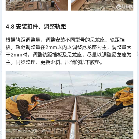
4.8 安装扣件、调整轨距
根据轨距调整量，调整安装不同型号的尼龙座、轨距挡
板。轨距调整量在2mm以内以调整尼龙座为主；调整量大
于2mm时，调整轨距挡板及尼龙座，尽量以调整尼龙座为
主。同步整理、更换歪斜、压溃的轨下胶垫。󠅅󠅃󠄵󠅂󠄪󠇖󠆨󠆨󠇕󠆞󠆒󠅬󠇘󠆭󠆘󠇙󠆝󠅵󠇗󠆭󠆁󠄐󠇗󠅹󠅸󠇖󠆍󠅳󠇖󠅹󠅰󠇖󠆌󠅹