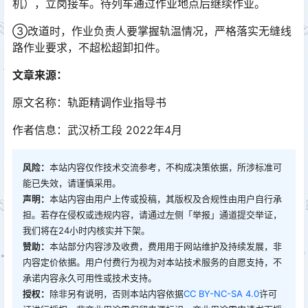
机），立岗接车。待列车通过作业地点后继续作业。
③改道时，作业负责人要掌握轨温情况，严格落实无缝线
路作业要求，不超松超卸扣件。
文章来源：
原文名称：轨距精调作业指导书
作者信息：武汉桥工段 2022年4月
风险：
本站内容仅作技术交流参考，不构成决策依据，所涉标准可
能已失效，请谨慎采用。
声明：
本站内容由用户上传或投稿，其版权及合规性由用户自行承
担。若存在侵权或违规内容，请通过左侧「举报」通道提交举证，
我们将在24小时内核实并下架。
赞助：
本站部分内容涉及收费，费用用于网站维护及持续发展，非
内容定价依据。用户付费行为视为对本站技术服务的自愿支持，不
承诺内容永久可用性或技术支持。
授权：
除非另有说明，否则本站内容依据
CC BY-NC-SA 4.0
许可