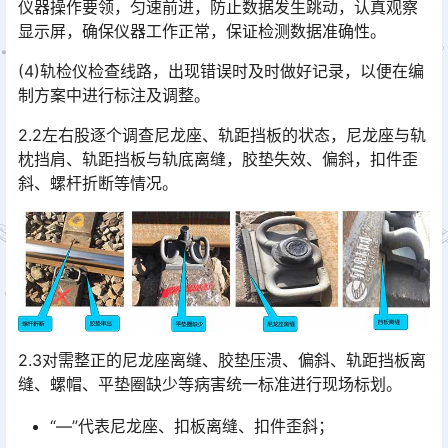
仪器操作要领，匀速前进，防止数据发生跳动，认真观察
显示屏，确保仪器工作正常，保证检测数据准确性。
(4)轨检仪检查线路，出现错误时及时做好记录，以便在编
制方案中进行标注及调整。
2.2左右股逐个调查尼龙座、轨距挡板的状态，尼龙座与轨
枕挡肩、轨距挡板与轨底离缝，胶垫失效、偏斜，扣件歪
斜、螺杆折断等情况。
2.3对需整正的尼龙座离缝、胶垫压溃、偏斜、轨距挡板离
缝、螺帽、平垫圈缺少等病害统一标准进行现场标划。
“—”代表尼龙座、扣板离缝、扣件歪斜；