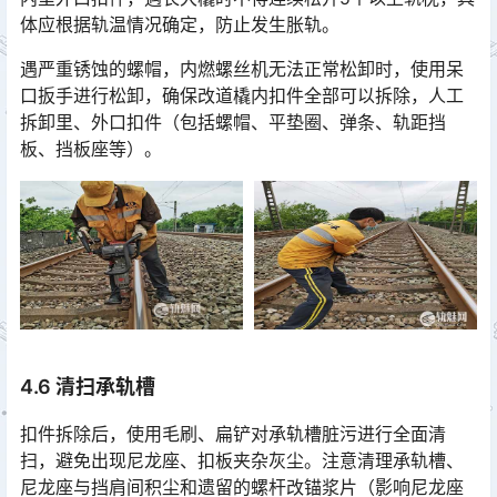
体应根据轨温情况确定，防止发生胀轨。
遇严重锈蚀的螺帽，内燃螺丝机无法正常松卸时，使用呆
口扳手进行松卸，确保改道橇内扣件全部可以拆除，人工
拆卸里、外口扣件（包括螺帽、平垫圈、弹条、轨距挡
板、挡板座等）。󠅅󠅃󠄵󠅂󠄪󠇖󠆨󠆨󠇕󠆞󠆒󠅬󠇘󠆭󠆘󠇙󠆝󠅵󠇗󠆭󠆁󠄐󠇗󠅹󠅸󠇖󠆍󠅳󠇖󠅹󠅰󠇖󠆌󠅹
4.6 清扫承轨槽
扣件拆除后，使用毛刷、扁铲对承轨槽脏污进行全面清
扫，避免出现尼龙座、扣板夹杂灰尘。注意清理承轨槽、
尼龙座与挡肩间积尘和遗留的螺杆改锚浆片（影响尼龙座