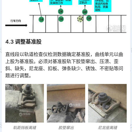
4.3 调整基准股
直线段以轨道检查仪检测数据确定基准股，曲线单元以曲
上股为基准股。必须对基准股轨下胶垫窜出、压溃、歪
斜、缺失，尼龙座、扣板、弹条缺少、锈蚀、不密贴等问
题进行调整。󠅅󠅃󠄵󠅂󠄪󠇖󠆨󠆨󠇕󠆞󠆒󠅬󠇘󠆭󠆘󠇙󠆝󠅵󠇗󠆭󠆁󠄐󠇗󠅹󠅸󠇖󠆍󠅳󠇖󠅹󠅰󠇖󠆌󠅹
轨距挡板离缝
胶垫窜出
尼龙座离缝