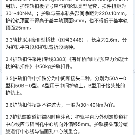
用轨，护轮轨扣板型号应与护轮轨类型配套，扣件扭矩为
30～40N·M。；护轨与基本轨头部间净距为220±10mm。
护轮轨顶面不得高于基本轨顶面5mm，也不得低于基本轨
顶面25mm。󠅅󠅃󠄵󠅂󠄪󠇖󠆨󠆨󠇕󠆞󠆒󠅬󠇘󠆭󠆘󠇙󠆝󠅵󠇗󠆭󠆁󠄐󠇗󠅹󠅸󠇖󠆍󠅳󠇖󠅹󠅰󠇖󠆌󠅹
3.3轨枕采用新Ⅲ型桥枕（图号3448），长度为2.6m，分
为护轨平直段和护轨弯折段两种。
3.4护轨扣件采用(专线3383)《有砟桥面Ⅲ型预应力混凝土
枕护轨扣件》中50kg护轨扣件。
3.5护轨扣件中扣铁分为中间和接头二种，分别为50A－0
型和50B－0型。A型用于中间护轨上，B型用于接头处的
护轨上。
3.6护轨扣件扭距不得过大，一般为30~40Nm为宜。
3.7护轨螺旋道钉锚固时应注意：护轨平直段外侧螺旋道钉
中心线应与锚固孔中心线向外偏移5mm。护轨接头部分螺
旋道钉中心线与锚固孔中心线重合。