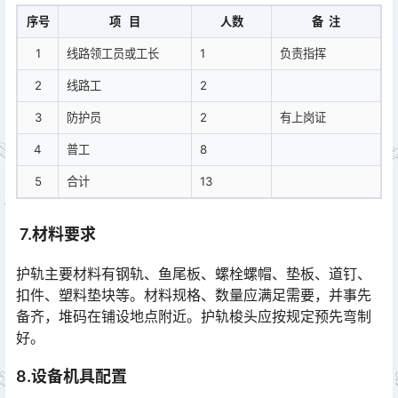
序号
项 目
人数
备 注
1
线路领工员或工长
1
负责指挥
2
线路工
2
3
防护员
2
有上岗证
4
普工
8
5
合计
13
7.材料要求
护轨主要材料有钢轨、鱼尾板、螺栓螺帽、垫板、道钉、
扣件、塑料垫块等。材料规格、数量应满足需要，并事先
备齐，堆码在铺设地点附近。护轨梭头应按规定预先弯制
好。
8.设备机具配置