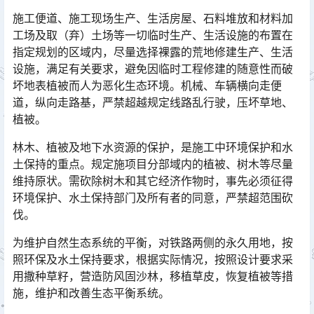
施工便道、施工现场生产、生活房屋、石料堆放和材料加
工场及取（弃）土场等一切临时生产、生活设施的布置在
指定规划的区域内，尽量选择裸露的荒地修建生产、生活
设施，满足有关要求，避免因临时工程修建的随意性而破
坏地表植被而人为恶化生态环境。机械、车辆横向走便
道，纵向走路基，严禁超越规定线路乱行驶，压坏草地、
植被。󠅅󠅃󠄵󠅂󠄪󠇖󠆨󠆨󠇕󠆞󠆒󠅬󠇘󠆭󠆘󠇙󠆝󠅵󠇗󠆭󠆁󠄐󠇗󠅹󠅸󠇖󠆍󠅳󠇖󠅹󠅰󠇖󠆌󠅹
林木、植被及地下水资源的保护，是施工中环境保护和水
土保持的重点。规定施项目分部域内的植被、树木等尽量
维持原状。需砍除树木和其它经济作物时，事先必须征得
环境保护、水土保持部门及所有者的同意，严禁超范围砍
伐。󠅅󠅃󠄵󠅂󠄪󠇖󠆨󠆨󠇕󠆞󠆒󠅬󠇘󠆭󠆘󠇙󠆝󠅵󠇗󠆭󠆁󠄐󠇗󠅹󠅸󠇖󠆍󠅳󠇖󠅹󠅰󠇖󠆌󠅹
为维护自然生态系统的平衡，对铁路两侧的永久用地，按
照环保及水土保持要求，根据实际情况，按照设计要求采
用撒种草籽，营造防风固沙林，移植草皮，恢复植被等措
施，维护和改善生态平衡系统。󠅅󠅃󠄵󠅂󠄪󠇖󠆨󠆨󠇕󠆞󠆒󠅬󠇘󠆭󠆘󠇙󠆝󠅵󠇗󠆭󠆁󠄐󠇗󠅹󠅸󠇖󠆍󠅳󠇖󠅹󠅰󠇖󠆌󠅹