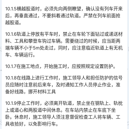
10.1.5横越股道时，必须先向两侧瞭望，确认没有列车开来
后，再垂直通过，不要斜着通过轨道。严禁在列车前面抢
越股道。
10.1.6轨道上停放有平车时，禁止在车轮下面钻过或递送材
料、工具和攀登车钩过车辆。需要绕过的时候，应当距两
端车辆不小于5m处走过，同时，应注意临近轨道上有无机
车、车辆运行。󠅅󠅃󠄵󠅂󠄪󠇖󠆨󠆨󠇕󠆞󠆒󠅬󠇘󠆭󠆘󠇙󠆝󠅵󠇗󠆭󠆁󠄐󠇗󠅹󠅸󠇖󠆍󠅳󠇖󠅹󠅰󠇖󠆌󠅹
10.1.7在施工地点，开始施工时，应按照规定设置防护。
10.1.8在线路上进行工作时，施工领导人和担任防护的信号
员应随时注意前后来车，及时通知工作人员停止作业，准
备好线路，挪开材料工具
10.1.9停止工作时，必须离开轨道，禁止坐在钢轨上、轨枕
上或道心和两股道中间休息。在车站内禁止在车底下坐
卧。休息时，施工领导人须注意督促检查工人将车辆、工
具收拾好，以免影响行车。󠅅󠅃󠄵󠅂󠄪󠇖󠆨󠆨󠇕󠆞󠆒󠅬󠇘󠆭󠆘󠇙󠆝󠅵󠇗󠆭󠆁󠄐󠇗󠅹󠅸󠇖󠆍󠅳󠇖󠅹󠅰󠇖󠆌󠅹