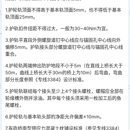
1.护轮轨顶面不得高于基本轨顶面5mm，也不得低于基本
轨顶面25mm。
2.护轨扣件扭距不得过大，一般为30~40Nm为宜。
3.护轨平直段外侧螺旋道钉中心线应与锚固孔中心线向外
偏移5mm。护轨接头部分螺旋道钉中心线与锚固孔中心线
重合。
4.护轮轨两端伸出防护地段不小于5m（在直线上桥长大于
50m，曲线上桥长大于30m的桥上为10m）后弯曲，弯曲
部分长度参照《专线3384》设计标准。
5.护轮轨联结每个接头至少上4个接头螺栓，螺帽应全部在
轮缘槽外侧并涂油。其中每个接头须采用一枚加工后的鱼
尾螺栓，
6.护轮轨与基本轨头部的净距允许偏差±10mm。
7.有砟桥面型预应力混凝土枕铺设标准（参见专线3384）