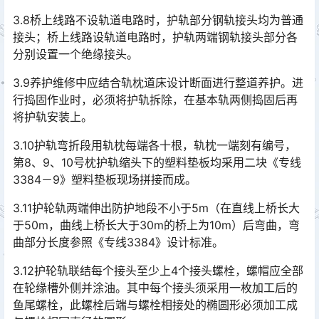
3.8桥上线路不设轨道电路时，护轨部分钢轨接头均为普通
接头；桥上线路设轨道电路时，护轨两端钢轨接头部分各
分别设置一个绝缘接头。
3.9养护维修中应结合轨枕道床设计断面进行整道养护。进
行捣固作业时，必须将护轨拆除，在基本轨两侧捣固后再
将护轨安装上。
3.10护轨弯折段用轨枕每端各十根，轨枕一端刻有编号，
第8、9、10号枕护轨缩头下的塑料垫板均采用二块《专线
3384－9》塑料垫板现场拼接而成。
3.11护轮轨两端伸出防护地段不小于5m（在直线上桥长大
于50m，曲线上桥长大于30m的桥上为10m）后弯曲，弯
曲部分长度参照《专线3384》设计标准。
3.12护轮轨联结每个接头至少上4个接头螺栓，螺帽应全部
在轮缘槽外侧并涂油。其中每个接头须采用一枚加工后的
鱼尾螺栓，此螺栓后端与螺栓相接处的椭圆形必须加工成