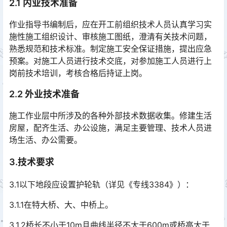
2.1 内业技术准备
作业指导书编制后，应在开工前组织技术人员认真学习实
施性施工组织设计、审核施工图纸，澄清有关技术问题，
熟悉规范和技术标准。制定施工安全保证措施，提出应急
预案。对施工人员进行技术交底，对参加施工人员进行上
岗前技术培训，考核合格后持证上岗。󠅅󠅃󠄵󠅂󠄪󠇖󠆨󠆨󠇕󠆞󠆒󠅬󠇘󠆭󠆘󠇙󠆝󠅵󠇗󠆭󠆁󠄐󠇗󠅹󠅸󠇖󠆍󠅳󠇖󠅹󠅰󠇖󠆌󠅹
2.2 外业技术准备
施工作业层中所涉及的各种外部技术数据收集。修建生活
房屋，配齐生活、办公设施，满足主要管理、技术人员进
场生活、办公需要。
3.技术要求
3.1以下地段应设置护轮轨（详见《专线3384》）：
3.1.1在特大桥、大、中桥上。
3.1.2桥长不小于10m且曲线半径不大于600m或桥高大于