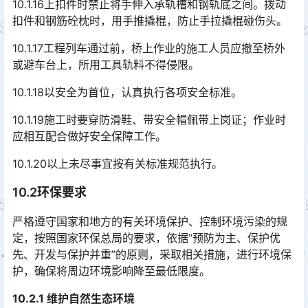
10.1.16上扣件时禁止将手伸入承轨槽和钢轨底之间。拨动
扣件和钢筋砼枕时，用手推撬棍，防止手拉撬棍碰伤头。
10.1.17工程列车通过前，桥上作业的施工人员应撤至桥外
或避车台上，所用工具轨料不得侵限。
10.1.18以安全为首位，认真执行各项安全标准。
10.1.19施工时要穿防滑鞋、带安全帽佩带上岗证；作业时
应相互配合做好安全保障工作。
10.1.20以上未尽事宜按有关标准规范执行。
10.2环保要求
严格遵守国家和地方的有关环境保护、控制环境污染的规
定，按照国家环保总局的要求，依据“预防为主、保护优
先、开发与保护并重”的原则，采取相关措施，进行环境保
护，确保将周边环境影响降至最低限度。󠅅󠅃󠄵󠅂󠄪󠇖󠆨󠆨󠇕󠆞󠆒󠅬󠇘󠆭󠆘󠇙󠆝󠅵󠇗󠆭󠆁󠄐󠇗󠅹󠅸󠇖󠆍󠅳󠇖󠅹󠅰󠇖󠆌󠅹
10.2.1 维护自然生态环境