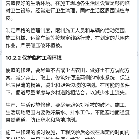
营造良好的生活环境。在施工现场各生活区设置足够的临
时卫生设施，经常进行卫生清理，同时生活区周围铺植草
皮。
制定严格的管理制度，限制施工人员和车辆的活动范围，
施工机械、运输车辆等按规定线路行驶，在划定的范围内
作业，严禁碾压破环植被。
10.2.2 保护临时工程环境
便道的修建，要尽量不占或少占农田，做好土石方调配方
案，减少弃土、取土，修筑好便道两侧的排水系统，保证
地表径流的畅通，减少和避免边坡的冲刷。在可能的条件
下，便道尽量考虑与乡村道路相结合，以减少水土流失。󠅅󠅃󠄵󠅂󠄪󠇖󠆨󠆨󠇕󠆞󠆒󠅬󠇘󠆭󠆘󠇙󠆝󠅵󠇗󠆭󠆁󠄐󠇗󠅹󠅸󠇖󠆍󠅳󠇖󠅹󠅰󠇖󠆌󠅹
生产、生活设施修建，要尽量避免对植被的破坏。施工、
生活场地范围内要做好集水、排水工作，不阻塞地面径流
自然通道，防止壅水和场地冲刷。
施工中修建的临时设施，工程交验后必须在规定的时间内