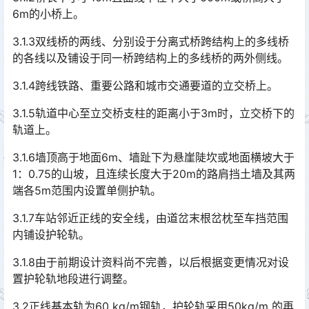
6m的小桥上。
3.1.3双线桥的两线、分别设于分离式桥跨结构上的多线桥
的各线以及铺设于同一桥跨结构上的多线桥的两外侧线。
3.1.4跨线铁路、重要公路和城市交通要道的立交桥上。
3.1.5轨道中心至立交桥支柱的距离小于3m时，立交桥下的
轨道上。
3.1.6墙顶高于地面6m、墙趾下为悬崖陡坎或地面横坡大于
1：0.75的山坡，且连续长度大于20m的路肩挡土墙及其两
端各5m范围内设置单侧护轨。
3.1.7车站邻近正线的安全线，由道岔末根岔枕至车挡范围
内铺设护轮轨。
3.1.8由于前期设计资料尚不完善，以后根据变更情况对设
置护轮轨地段进行调整。
3.2正线基本轨为60 kg/m钢轨，护轮轨采用50kg/m 的再