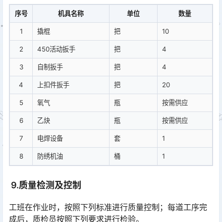
序号
机具名称
单位
数量
1
撬棍
把
10
2
450活动扳手
把
4
3
自制扳手
把
4
4
上扣件扳手
把
20
5
氧气
瓶
按需供应
6
乙炔
瓶
按需供应
7
电焊设备
套
1
8
防绣机油
桶
1
9.质量检测及控制
工班在作业时，按照下列标准进行质量控制；每道工序完
成后，质检员按照下列要求进行检验。