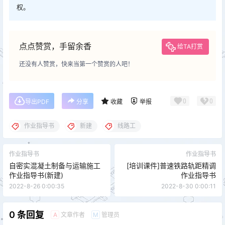
权。
点点赞赏，手留余香
给TA打赏
还没有人赞赏，快来当第一个赞赏的人吧！
0
0
导出PDF
分享
收藏
举报
作业指导书
新建
线路工
作业指导书
作业指导书
自密实混凝土制备与运输施工
[培训课件]普速铁路轨距精调
作业指导书(新建)
作业指导书
2022-8-26 0:00:35
2022-8-30 0:00:11
0 条回复
文章作者
管理员
A
M