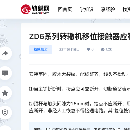
回首页
学知识
享经验
找
ZD6系列转辙机移位接触器应
0
1.2k
轨魅知道
22年9月16日
安装牢固，胶木无裂纹，配线整齐，线头不松动
⑴当主销折断时，接点应可靠断开，切断道岔表
⑵顶杆与触头间隙为1.5mm时，接点不应断开；
应断开，非经人工恢复不得接通电路。其“复位按钮”在所加外力复位过程中不得引起接点簧片变形。󠅅󠅃󠄵󠅂󠄪
风险：
本站内容仅作技术交流参考，不构成决策依据，所