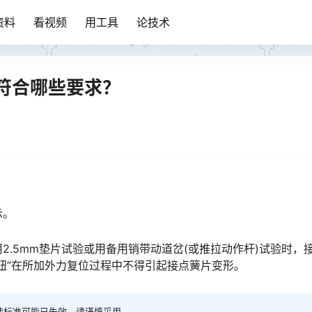
资料
看视频
用工具
论技术
符合哪些要求？
。
示。
用2.5mm垫片试验或用备用销带动道岔(或推拉动作杆)试验时，
󠆨󠆨󠇕󠆞󠆒󠅬󠇘󠆭󠆘󠇙󠆝󠅵󠇗󠆭󠆁󠄐󠇗󠅹󠅸󠇖󠆍󠅳󠇖󠅹󠅰󠇖󠆌󠅹
涉标准可能已失效，请谨慎采用。