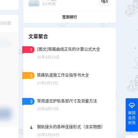
5
3小时前
签到排行
示标题
文章聚合
认修改
1
[图文]铁路曲线正矢的计算公式大全
20年3月23日
2
铁路轨道施工作业指导书大全
21年5月12日
3
常用道岔护轨各部尺寸及测量方法
20年9月11日
解锁
提交
会员
权限
4
钢轨接头的各种连接形式（含实物图）
20年5月24日