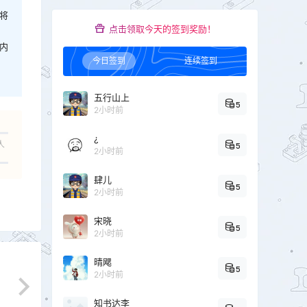
将
点击领取今天的签到奖励！
内
今日签到
连续签到
五行山上
5
2小时前
¿
人
5
2小时前
肆儿
5
2小时前
宋晓
5
2小时前
晴飔
5
2小时前
知书达李