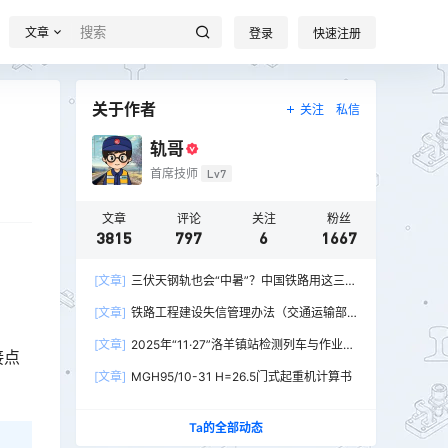
文章
登录
快速注册
关于作者
关注
私信
轨哥
首席技师
Lv7
文章
评论
关注
粉丝
3815
797
6
1667
[文章]
三伏天钢轨也会“中暑”？中国铁路用这三招
破解热胀冷缩难题
[文章]
铁路工程建设失信管理办法（交通运输部
令2026年第15号）
[文章]
2025年“11·27”洛羊镇站检测列车与作业人
接点
员相撞重大交通事故
[文章]
MGH95/10-31 H=26.5门式起重机计算书
Ta的全部动态