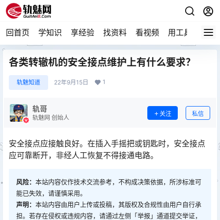
回首页
学知识
享经验
找资料
看视频
用工具
论技
各类转辙机的安全接点维护上有什么要求？
1
轨魅知道
22年9月15日
轨哥
关注
私信
轨魅网 创始人
安全接点应接触良好。在插入手摇把或钥匙时，安全接点
应可靠断开，非经人工恢复不得接通电路。
风险：
本站内容仅作技术交流参考，不构成决策依据，所涉标准可
能已失效，请谨慎采用。
声明：
本站内容由用户上传或投稿，其版权及合规性由用户自行承
担。若存在侵权或违规内容，请通过左侧「举报」通道提交举证，