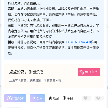
能已失效，请谨慎采用。
声明：
本站内容由用户上传或投稿，其版权及合规性由用户自行承
担。若存在侵权或违规内容，请通过左侧「举报」通道提交举证，
我们将在24小时内核实并下架。
赞助：
本站部分内容涉及收费，费用用于网站维护及持续发展，非
内容定价依据。用户付费行为视为对本站技术服务的自愿支持，不
承诺内容永久可用性或技术支持。
授权：
除非另有说明，否则本站内容依据
CC BY-NC-SA 4.0
许可
证进行授权。非商业用途需保留来源标识，商业用途需申请书面授
权。
点点赞赏，手留余香
给TA打赏
还没有人赞赏，快来当第一个赞赏的人吧！
0
0
导出PDF
分享
收藏
举报