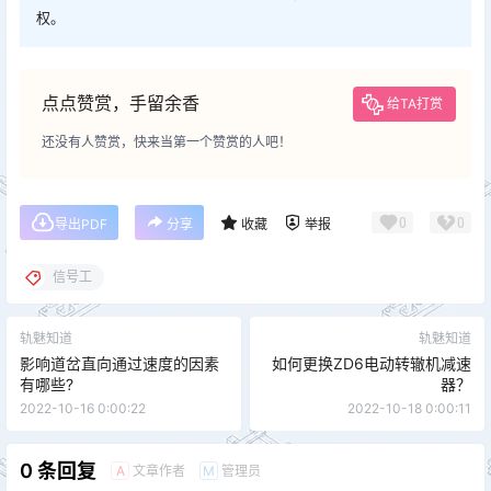
权。
点点赞赏，手留余香
给TA打赏
还没有人赞赏，快来当第一个赞赏的人吧！
0
0
导出PDF
分享
收藏
举报
信号工
轨魅知道
轨魅知道
影响道岔直向通过速度的因素
如何更换ZD6电动转辙机减速
有哪些?
器？
2022-10-16 0:00:22
2022-10-18 0:00:11
0 条回复
文章作者
管理员
A
M