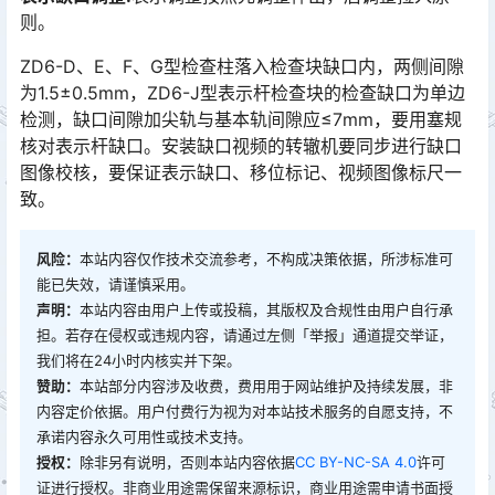
则。
ZD6-D、E、F、G型检查柱落入检查块缺口内，两侧间隙
为1.5±0.5mm，ZD6-J型表示杆检查块的检查缺口为单边
检测，缺口间隙加尖轨与基本轨间隙应≤7mm，要用塞规
核对表示杆缺口。安装缺口视频的转辙机要同步进行缺口
图像校核，要保证表示缺口、移位标记、视频图像标尺一
致。󠅅󠅃󠄵󠅂󠄪󠇖󠆨󠆨󠇕󠆞󠆒󠅬󠇘󠆭󠆘󠇙󠆝󠅵󠇗󠆭󠆁󠄐󠇗󠅹󠅸󠇖󠆍󠅳󠇖󠅹󠅰󠇖󠆌󠅹
风险：
本站内容仅作技术交流参考，不构成决策依据，所涉标准可
能已失效，请谨慎采用。
声明：
本站内容由用户上传或投稿，其版权及合规性由用户自行承
担。若存在侵权或违规内容，请通过左侧「举报」通道提交举证，
我们将在24小时内核实并下架。
赞助：
本站部分内容涉及收费，费用用于网站维护及持续发展，非
内容定价依据。用户付费行为视为对本站技术服务的自愿支持，不
承诺内容永久可用性或技术支持。
授权：
除非另有说明，否则本站内容依据
CC BY-NC-SA 4.0
许可
证进行授权。非商业用途需保留来源标识，商业用途需申请书面授