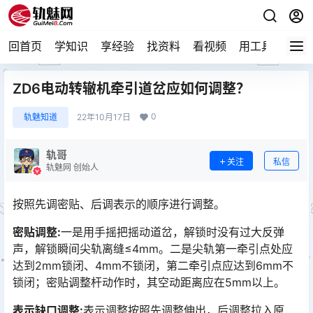
回首页
学知识
享经验
找资料
看视频
用工具
论技
ZD6电动转辙机牵引道岔应如何调整？
0
轨魅知道
22年10月17日
轨哥
关注
私信
轨魅网 创始人
按照先调密贴、后调表示的顺序进行调整。
密贴调整:
一是用手摇把摇动道岔，解锁时没有过大反弹
声，解锁瞬间尖轨离缝≤4mm。二是尖轨第一牵引点处应
达到2mm锁闭、4mm不锁闭，第二牵引点应达到6mm不
锁闭；密贴调整杆动作时，其空动距离应在5mm以上。󠅅󠅃󠄵󠅂󠄪󠇖󠆨󠆨󠇕󠆞󠆒󠅬󠇘󠆭󠆘󠇙󠆝󠅵󠇗󠆭󠆁󠄐󠇗󠅹󠅸󠇖󠆍󠅳󠇖󠅹󠅰󠇖󠆌󠅹
表示缺口调整:
表示调整按照先调整伸出，后调整拉入原