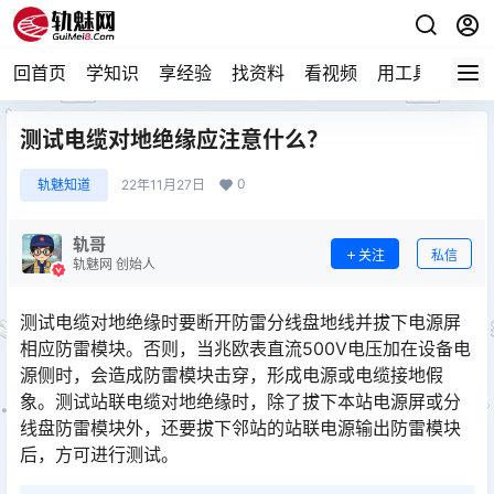
回首页
学知识
享经验
找资料
看视频
用工具
论技
测试电缆对地绝缘应注意什么？
0
轨魅知道
22年11月27日
轨哥
关注
私信
轨魅网 创始人
测试电缆对地绝缘时要断开防雷分线盘地线并拔下电源屏
相应防雷模块。否则，当兆欧表直流500V电压加在设备电
源侧时，会造成防雷模块击穿，形成电源或电缆接地假
象。测试站联电缆对地绝缘时，除了拔下本站电源屏或分
线盘防雷模块外，还要拔下邻站的站联电源输出防雷模块
后，方可进行测试。󠅅󠅃󠄵󠅂󠄪󠇖󠆨󠆨󠇕󠆞󠆒󠅬󠇘󠆭󠆘󠇙󠆝󠅵󠇗󠆭󠆁󠄐󠇗󠅹󠅸󠇖󠆍󠅳󠇖󠅹󠅰󠇖󠆌󠅹