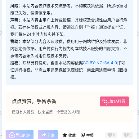
风险：
本站内容仅作技术交流参考，不构成决策依据，所涉标准可
能已失效，请谨慎采用。
声明：
本站内容由用户上传或投稿，其版权及合规性由用户自行承
担。若存在侵权或违规内容，请通过左侧「举报」通道提交举证，
我们将在24小时内核实并下架。
赞助：
本站部分内容涉及收费，费用用于网站维护及持续发展，非
内容定价依据。用户付费行为视为对本站技术服务的自愿支持，不
承诺内容永久可用性或技术支持。
授权：
除非另有说明，否则本站内容依据
CC BY-NC-SA 4.0
许可
证进行授权。非商业用途需保留来源标识，商业用途需申请书面授
权。
点点赞赏，手留余香
给TA打赏
还没有人赞赏，快来当第一个赞赏的人吧！
0
0
导出PDF
分享
收藏
举报