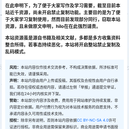
在此申明下，为了便于大家写作及学习需要，截至目前本
站近千资源，尚未开启禁止复制功能。主要目的是为了便
于大家学习复制使用，然而目前发现部分同行，窃取本站
资源，且未做原文申明，hilo在在此强烈谴责。
本站资源虽是源自书籍及相关文献，多都是多方收集资料
整合所得。若事态持续恶化，本站将开启整站禁止复制及
乱码模式。
风险：
本站内容仅作技术交流参考，不构成决策依据，所涉标准可
能已失效，请谨慎采用。
声明：
本站内容由用户上传或投稿，其版权及合规性由用户自行承
担。若存在侵权或违规内容，请通过左侧「举报」通道提交举证，
我们将在24小时内核实并下架。
赞助：
本站部分内容涉及收费，费用用于网站维护及持续发展，非
内容定价依据。用户付费行为视为对本站技术服务的自愿支持，不
承诺内容永久可用性或技术支持。
授权：
除非另有说明，否则本站内容依据
CC BY-NC-SA 4.0
许可
证进行授权。非商业用途需保留来源标识，商业用途需申请书面授