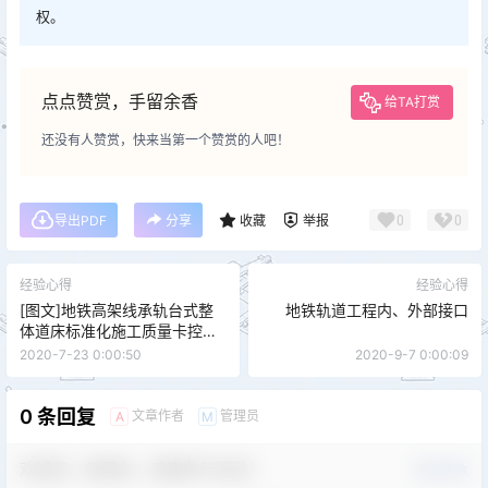
权。
点点赞赏，手留余香
给TA打赏
还没有人赞赏，快来当第一个赞赏的人吧！
0
0
导出PDF
分享
收藏
举报
经验心得
经验心得
[图文]地铁高架线承轨台式整
地铁轨道工程内、外部接口
体道床标准化施工质量卡控要
点
2020-7-23 0:00:50
2020-9-7 0:00:09
0 条回复
文章作者
管理员
A
M
欢迎您，新朋友，感谢参与互动！
确认修改