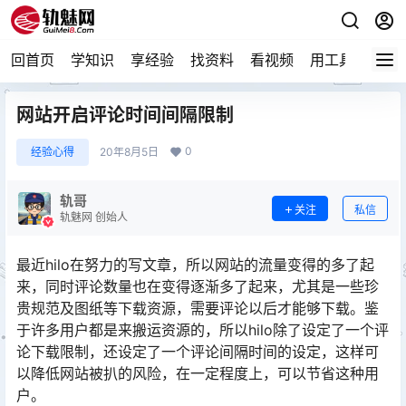
回首页
学知识
享经验
找资料
看视频
用工具
论技
网站开启评论时间间隔限制
0
经验心得
20年8月5日
轨哥
关注
私信
轨魅网 创始人
最近hilo在努力的写文章，所以网站的流量变得的多了起
来，同时评论数量也在变得逐渐多了起来，尤其是一些珍
贵规范及图纸等下载资源，需要评论以后才能够下载。鉴
于许多用户都是来搬运资源的，所以hilo除了设定了一个评
论下载限制，还设定了一个评论间隔时间的设定，这样可
以降低网站被扒的风险，在一定程度上，可以节省这种用
户。󠅅󠅃󠄵󠅂󠄪󠇖󠆨󠆨󠇕󠆞󠆒󠅬󠇘󠆭󠆘󠇙󠆝󠅵󠇗󠆭󠆁󠄐󠇗󠅹󠅸󠇖󠆍󠅳󠇖󠅹󠅰󠇖󠆌󠅹