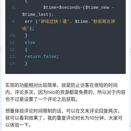
{
	$time
=
$seconds
-(
$time_new 
-
$time_last
);
 err 
(
'评论过快！请'
.
 $time
.
'秒后再次评
论'
);
}
else
{
return
false
;
}
实现的功能相对比较简单，就是防止访客在很短的时间
内，评论多次，因为hilo的资源都是免费的，所以对于内容
也不过是设置了一个评论之后获取。
想要体验评论时间限制的话，可以在文末评论回复两次，
就可以看到效果了，我的重复评论时长为10分钟，大家可
以体验一下。