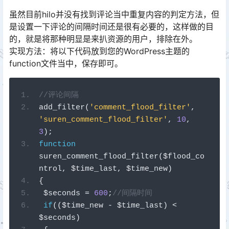
虽然目前hilo并没有找到评论当中重复内容的判定方法，但
是设置一下评论的间隔时间还是很有必要的，这样做的目
的，就是将那种明显是来扒资源的用户，排除在外。
实现方法：将以下代码放到您的WordPress主题的
function文件当中，保存即可。
//评论间隔
add_filter
(
'comment_flood_filter'
,
'suren_comment_flood_filter'
,
10
,
3
);
function
suren_comment_flood_filter
(
$flood_co
ntrol
,
 $time_last
,
 $time_new
)
{
 $seconds 
=
600
;
//间隔时间
if
((
$time_new 
-
 $time_last
)
<
$seconds
)