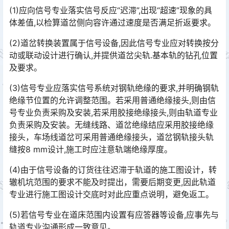
(1)应向信号专业落实信号反应“迟滞”,出现“超速”现象的具
体差值,以检算道岔侧向容许通过速度是否满足折返要求。
(2)道岔转换装置属于信号设备,因此信号专业应对转换按分
动或联动设计进行确认,并提供道岔尖轨.基本轨的钻孔位置
及要求。
(3)信号专业应落实信号系统对钢轨绝缘的要求,并明确钢轨
绝缘节位置的允许调整范围。若采用普通绝缘接头,则由信
号专业负责采购及安装,若采用胶接绝缘接头,则由轨道专业
负责采购及安装。无缝线路、道岔绝缘结应采用胶接绝缘
接头，车场线道岔可采用普通绝缘接头，道岔钢轨接头轨
缝按8 mm设计,施工时应注意轨端绝缘厚度。󠅅󠅃󠄵󠅂󠄪󠇖󠆨󠆨󠇕󠆞󠆒󠅬󠇘󠆭󠆘󠇙󠆝󠅵󠇗󠆭󠆁󠄐󠇗󠅹󠅸󠇖󠆍󠅳󠇖󠅹󠅰󠇖󠆌󠅹
(4)由于信号设备的订货往往迟滞于轨道的施工图设计，转
辙机坑范围的要求不能及时提出，需要后期变更,因此轨道
专业进行施工图设计交底时对此应重点说明，避免返工。
(5)若信号专业在道床范围内设置有应答器等设备,应事先与
轨道专业沟通形成一致意见。