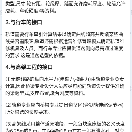
类型,尺寸.轮背距、轮缘厚、踏面允许磨耗厚度、轮缘允许
磨耗、车轮硬度)等资料。󠅅󠅃󠄵󠅂󠄪󠇖󠆨󠆨󠇕󠆞󠆒󠅬󠇘󠆭󠆘󠇙󠆝󠅵󠇗󠆭󠆁󠄐󠇗󠅹󠅸󠇖󠆍󠅳󠇖󠅹󠅰󠇖󠆌󠅹
3.与行车的接口
轨道需要行车牵引计算结果以确定曲线超高并反馈某些曲
线是否需限速,轨道还需根据运营维修管理模式确定轨道维
修机具及人员。而行车专业应提供道岔侧向最高通过速度
的要求,这是道岔选型的依据。󠅅󠅃󠄵󠅂󠄪󠇖󠆨󠆨󠇕󠆞󠆒󠅬󠇘󠆭󠆘󠇙󠆝󠅵󠇗󠆭󠆁󠄐󠇗󠅹󠅸󠇖󠆍󠅳󠇖󠅹󠅰󠇖󠆌󠅹
4.与高架工程的接口
(1)无缝线路的纵向水平力(伸缩力,挠曲力)由轨道专业负责
计算,因此桥梁专业设计人员应尽可能向轨道设计提供准确
的梁跨型式,支座布置,墩台刚度等资料。
(2)轨道专业应向桥梁专业提出道岔区(含钢轨伸缩调节器)
所处梁跨的长度要求。
(3)高架线采用整体道床地段，一般每块道床板的名义长度
为6.25m或6 m。在距梁端1.8 m左右一般有泄水孔，对应