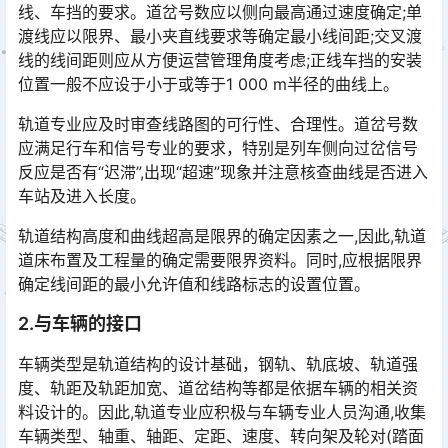
线、车挡的要求。道岔号数应以侧向最高通过速度确定;单
渡线应以限界、最小夹直线要求等确定最小线间距;交叉渡
线的线间距则应从方便运营管理角度考虑;正线车挡的安装
位置一般不应设于小于或等于1 000 m半径的曲线上。󠅅󠅃󠄵󠅂󠄪󠇖󠆨󠆨󠇕󠆞󠆒󠅬󠇘󠆭󠆘󠇙󠆝󠅵󠇗󠆭󠆁󠄐󠇗󠅹󠅸󠇖󠆍󠅳󠇖󠅹󠅰󠇖󠆌󠅹
轨道专业应及时审查线路图的可行性、合理性。道岔号数
应满足行车和信号专业的要求，特别是列车侧向过岔信号
反应是否有“迟滞”,出现“超速”现象并注意核查曲线是否进入
车站及进入长度。󠅅󠅃󠄵󠅂󠄪󠇖󠆨󠆨󠇕󠆞󠆒󠅬󠇘󠆭󠆘󠇙󠆝󠅵󠇗󠆭󠆁󠄐󠇗󠅹󠅸󠇖󠆍󠅳󠇖󠅹󠅰󠇖󠆌󠅹
轨道结构高度和曲线超高是限界的确定因素之一,因此,轨道
道床布置及工程量的确定需要限界资料。同时,应根据限界
确定线间距的最小允许值和线路标志的设置位置。
2.与车辆的接口
车辆类型是轨道结构的设计基础，钢轨、轨底坡、轨道强
度、轨距及轨距加宽、道岔结构等都是依据车辆的相关资
料设计的。因此,轨道专业应积极与车辆专业人员沟通,收集
车辆类型、轴重、轴距、定距、速度、转向架及轮对(踏面