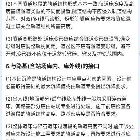
(2)不同隧道地段的轨道结构形式基本一致,仅道床宽度及高
度需随隧道类型的不同而设置,隧道结构不应侵入轨道结构
范围。对双(多)线马蹄形、矩形等隧道,应按要求将隧底混
凝土填充至轨道结构所需高度。󠅅󠅃󠄵󠅂󠄪󠇖󠆨󠆨󠇕󠆞󠆒󠅬󠇘󠆭󠆘󠇙󠆝󠅵󠇗󠆭󠆁󠄐󠇗󠅹󠅸󠇖󠆍󠅳󠇖󠅹󠅰󠇖󠆌󠅹
(3)隧道变形缝处,道床变形缝应结合隧道变形缝设置,遇变
形缝时应调整轨枕间距。道岔区不应有隧道变形缝，避不
开时,变形缝不应位于道岔转辙器、辙又及护轨范围内。
6.与路基(含站场库内、库外线)的接口
(1)基础沉降是轨道结构设计中应重点考虑的因素，设计前
必需取得基础的最大沉降值或由轨道专业提出沉降要求。
(2)出人线(地面部分)试车线及库外线一般均采用碎石道
床，其路基部分应由站场专业进行处理。施工前应检查各
过渡段的轨道结构高度、路基密实度是否符合要求。
(3)整体道床与碎石道床过渡段的轨道高度不同时,施工该处
时应先按设计施工至要求的轨道高度﹐再按要求进行基底