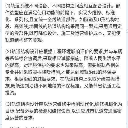
(1)轨道系统不同设备、不同结构之间应相互配合设计。部
件选型应在满足使用功能的前提下，实现少维修、标准
化、系列化,且宜统一全线轨道部件。如隧道及U形结构地
段、高架线,地面线的轨道结构均采用同一型式,采用通用定
型的零部件,既可降低设计、施工及运营维护成本，又能使
轨道结构整齐美观。󠅅󠅃󠄵󠅂󠄪󠇖󠆨󠆨󠇕󠆞󠆒󠅬󠇘󠆭󠆘󠇙󠆝󠅵󠇗󠆭󠆁󠄐󠇗󠅹󠅸󠇖󠆍󠅳󠇖󠅹󠅰󠇖󠆌󠅹
(2)轨道结构设计应根据工程环境影响评价的要求,并与车辆
等系统综合协调后,采取相应减振措施。随着人民生活水平
的提高，对环境保护的要求也越来越高，需要城轨各相关
专业共同采取减振降噪措施,才能达到城轨沿线的环保要
求。根据沿线的减振要求，在轨道结构上采取分级减振措
施,既能达到沿线不同地段的环保标准，又能节省轨道工程
投资。󠅅󠅃󠄵󠅂󠄪󠇖󠆨󠆨󠇕󠆞󠆒󠅬󠇘󠆭󠆘󠇙󠆝󠅵󠇗󠆭󠆁󠄐󠇗󠅹󠅸󠇖󠆍󠅳󠇖󠅹󠅰󠇖󠆌󠅹
(3)轨道结构设计应以运营维修中检测现代化,维修机械化为
目标,配备必要的检测和维修设备,以适应城市轨道交通高密
度运营的要求。