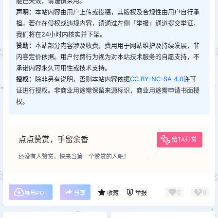
能已失效，请谨慎采用。
声明：
本站内容由用户上传或投稿，其版权及合规性由用户自行承
担。若存在侵权或违规内容，请通过左侧「举报」通道提交举证，
我们将在24小时内核实并下架。
赞助：
本站部分内容涉及收费，费用用于网站维护及持续发展，非
内容定价依据。用户付费行为视为对本站技术服务的自愿支持，不
承诺内容永久可用性或技术支持。
授权：
除非另有说明，否则本站内容依据
CC BY-NC-SA 4.0
许可
证进行授权。非商业用途需保留来源标识，商业用途需申请书面授
权。
点点赞赏，手留余香
给TA打赏
还没有人赞赏，快来当第一个赞赏的人吧！
0
0
导出PDF
分享
收藏
举报