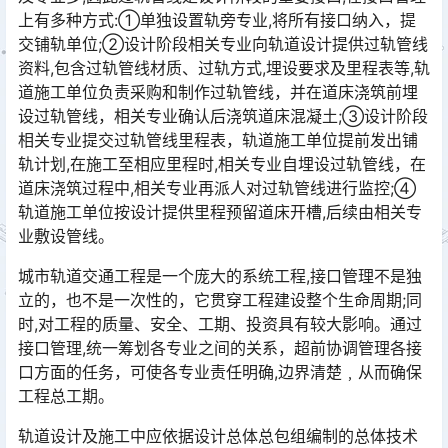
上有多种方式:①单独设置轨旁专业,将所有接口纳入，提
交铺轨单位;②设计阶段相关专业向轨道设计提供过轨管线
资料,包含过轨管线材质、过轨方式,埋设要求及里程表等,轨
道施工单位负责采购和制作过轨管线，并在道床浇筑前埋
设过轨管线，相关专业确认后浇筑道床混凝土;③设计阶段
相关专业提交过轨管线里程表，轨道施工单位提前发出铺
轨计划,在施工至相应里程时,相关专业自埋设过轨管线，在
道床浇筑过程中,相关专业再派人对过轨管线进行监控;④
轨道施工单位按设计提供里程预留道床开槽,后续由相关专󠅅󠅃󠄵󠅂󠄪󠇖󠆨󠆨󠇕󠆞󠆒󠅬󠇘󠆭󠆘󠇙󠆝󠅵󠇗󠆭󠆁󠄐󠇗󠅹󠅸󠇖󠆍󠅳󠇖󠅹󠅰󠇖󠆌󠅹
业敷设管线。
城市轨道交通工程是一个庞大的系统工程,接口管理不是独
立的，也不是一次性的，它贯穿工程建设整个生命周期;同
时,对工程的质量、安全、工期、投资具有较大影响。通过
接口管理,统一筹划各专业之间的关系，超前协调管理各接
口方面的任务，可使各专业责任明确,边界清楚﹐从而确保
工程总工期。󠅅󠅃󠄵󠅂󠄪󠇖󠆨󠆨󠇕󠆞󠆒󠅬󠇘󠆭󠆘󠇙󠆝󠅵󠇗󠆭󠆁󠄐󠇗󠅹󠅸󠇖󠆍󠅳󠇖󠅹󠅰󠇖󠆌󠅹
轨道设计及施工中应依据设计总体总包组编制的总体技术