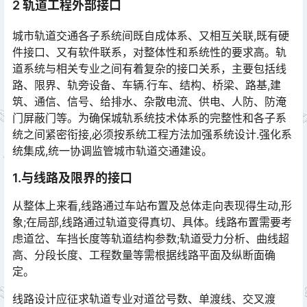
2 轨道工程外部接口
城市轨道交通各子系统间既自成体系、又相互关联,既有硬
件接口、又有软件联系，对整体性和系统性的要求高。轨
道系统与相关专业之间有着复杂的接口关系，主要包括线
路、限界、轨旁设备、车辆.行车、结构、桥梁、路基,建
筑、通信、信号、给排水、杂散电流、供电、人防、防淹
门屏蔽门等。为确保城轨系统技术体系的完整性和各子系
统之间紧密衔接,必须按系统工程方法加强系统设计.强化系
统集成,统一协调监管城市轨道交通建设。󠅅󠅃󠄵󠅂󠄪󠇖󠆨󠆨󠇕󠆞󠆒󠅬󠇘󠆭󠆘󠇙󠆝󠅵󠇗󠆭󠆁󠄐󠇗󠅹󠅸󠇖󠆍󠅳󠇖󠅹󠅰󠇖󠆌󠅹
1.与线路及限界的接口
从整体上来看,线路通过车站布置及总体走向表现得生动,形
象;在局部,线路通过轨道变得真切、具体。线路布置需要考
虑道岔、车挡长度等轨道结构参数;轨道受力分析、曲线超
高、分段长度、工程数量等需根据线路平面及纵断面确
定。󠅅󠅃󠄵󠅂󠄪󠇖󠆨󠆨󠇕󠆞󠆒󠅬󠇘󠆭󠆘󠇙󠆝󠅵󠇗󠆭󠆁󠄐󠇗󠅹󠅸󠇖󠆍󠅳󠇖󠅹󠅰󠇖󠆌󠅹
线路设计应征求轨道专业对道岔号数、单渡线、交叉渡