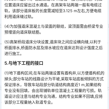
位置道床应留出过水通道。在高架车站两端一般有电缆过
轨，该部分道床板的长度需减短至3.125 m左右,方便电缆
利用道床缝过轨。󠅅󠅃󠄵󠅂󠄪󠇖󠆨󠆨󠇕󠆞󠆒󠅬󠇘󠆭󠆘󠇙󠆝󠅵󠇗󠆭󠆁󠄐󠇗󠅹󠅸󠇖󠆍󠅳󠇖󠅹󠅰󠇖󠆌󠅹
(4)为加强道床混凝土与梁面的联结，梁顶面需由桥梁专业
预埋竖向道床联结筋。
(5)高架桥段道床分块设置,道床块之间应设横向缝,以利于
桥面排水,桥面防水层及排水坡应在道床达到设计强度之后
进行施工。
5.与地下工程的接口
(1)地下盾构区间,在车站两端设置有盾构井,以方便盾构机的
掉头;部分车站的线路设计为平坡,采取车站底板倾斜的方式
保证排水，导致车站段部分轨道结构高度近1 m,如果结构
专业没有回填，会出现铺轨单位混凝土工程量的亏损。轨
道设计应注意与结构专业沟通，结构专业如果不回填,应将
该部分工程量纳入轨道专业。󠅅󠅃󠄵󠅂󠄪󠇖󠆨󠆨󠇕󠆞󠆒󠅬󠇘󠆭󠆘󠇙󠆝󠅵󠇗󠆭󠆁󠄐󠇗󠅹󠅸󠇖󠆍󠅳󠇖󠅹󠅰󠇖󠆌󠅹