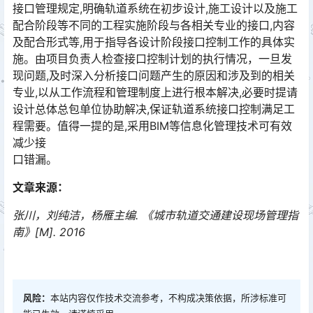
接口管理规定,明确轨道系统在初步设计,施工设计以及施工
配合阶段等不同的工程实施阶段与各相关专业的接口,内容
及配合形式等,用于指导各设计阶段接口控制工作的具体实
施。由项目负责人检查接口控制计划的执行情况，一旦发
现问题,及时深入分析接口问题产生的原因和涉及到的相关
专业,以从工作流程和管理制度上进行根本解决,必要时提请
设计总体总包单位协助解决,保证轨道系统接口控制满足工
程需要。值得一提的是,采用BIM等信息化管理技术可有效
减少接󠅅󠅃󠄵󠅂󠄪󠇖󠆨󠆨󠇕󠆞󠆒󠅬󠇘󠆭󠆘󠇙󠆝󠅵󠇗󠆭󠆁󠄐󠇗󠅹󠅸󠇖󠆍󠅳󠇖󠅹󠅰󠇖󠆌󠅹
口错漏。
文章来源：
张川，刘纯洁，杨雁主编. 《城市轨道交通建设现场管理指
南》[M]. 2016
风险：
本站内容仅作技术交流参考，不构成决策依据，所涉标准可