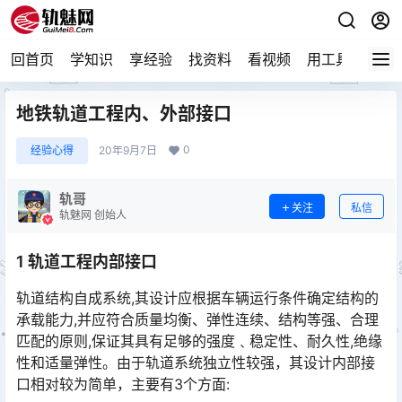
回首页
学知识
享经验
找资料
看视频
用工具
论技
地铁轨道工程内、外部接口
0
经验心得
20年9月7日
轨哥
关注
私信
轨魅网 创始人
1 轨道工程内部接口
轨道结构自成系统,其设计应根据车辆运行条件确定结构的
承载能力,并应符合质量均衡、弹性连续、结构等强、合理
匹配的原则,保证其具有足够的强度﹑稳定性、耐久性,绝缘
性和适量弹性。由于轨道系统独立性较强，其设计内部接
口相对较为简单，主要有3个方面:󠅅󠅃󠄵󠅂󠄪󠇖󠆨󠆨󠇕󠆞󠆒󠅬󠇘󠆭󠆘󠇙󠆝󠅵󠇗󠆭󠆁󠄐󠇗󠅹󠅸󠇖󠆍󠅳󠇖󠅹󠅰󠇖󠆌󠅹