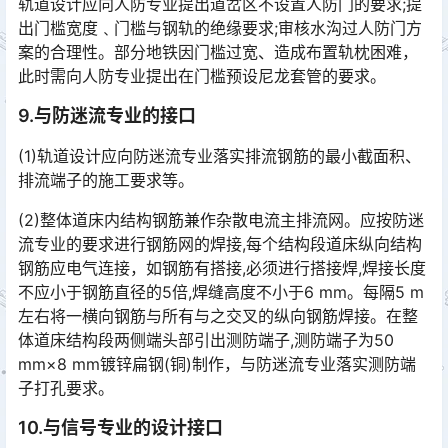
轨道设计应向人防专业提出道岔区不设置人防门的要求;提
出门槛宽度﹑门槛与钢轨的绝缘要求;审核水沟过人防门方
案的合理性。部分地铁因门槛过宽、造成布置轨枕困难，
此时需向人防专业提出在门槛预设尼龙套管的要求。󠅅󠅃󠄵󠅂󠄪󠇖󠆨󠆨󠇕󠆞󠆒󠅬󠇘󠆭󠆘󠇙󠆝󠅵󠇗󠆭󠆁󠄐󠇗󠅹󠅸󠇖󠆍󠅳󠇖󠅹󠅰󠇖󠆌󠅹
9.与防迷流专业的接口
(1)轨道设计应向防迷流专业落实排流钢筋的最小截面积、
排流端子的施工要求等。
(2)整体道床内结构钢筋兼作杂散电流主排流网。应按防迷
流专业的要求进行钢筋网的焊接,每个结构段道床纵向结构
钢筋应电气连接，如钢筋有搭接,必须进行搭接焊,焊接长度
不应小于钢筋直径的5倍,焊缝高度不小于6 mm。每隔5 m
左右将一横向钢筋与所有与之交叉的纵向钢筋焊接。在整
体道床结构段两侧端头部引出测防端子,测防端子为50
mm×8 mm镀锌扁钢(铜)制作，与防迷流专业落实测防端
子打孔要求。󠅅󠅃󠄵󠅂󠄪󠇖󠆨󠆨󠇕󠆞󠆒󠅬󠇘󠆭󠆘󠇙󠆝󠅵󠇗󠆭󠆁󠄐󠇗󠅹󠅸󠇖󠆍󠅳󠇖󠅹󠅰󠇖󠆌󠅹
10.与信号专业的设计接口