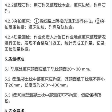
4.2.2整理石砟：用石砟叉整理枕木盒，道床边坡，砟肩石
砟。
4.2.3夯拍道床：①将线路上疏松的道床进行夯拍。②夯
拍范围包括：道床边坡、砟肩及轨枕盒。
4.2.4质量回检：作业负责人对当日作业地点道床整理情况
进行回检，发现不合格及时返工，统计完成工作量，记录
回检质量数据。
5.
质量标准
5.1 轨底处道床顶面应低于轨枕顶面20～30 mm。
5.2 I型混凝土枕中部道床应掏空，其顶面低于枕底不得小
于20mm，长度应为200～400mm。
5.3 Ⅱ型和Ⅲ型混凝土枕中部道床可不掏空，但应保持疏
松。
6.
安全要求