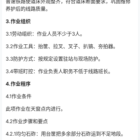
普速铁路使道床外观整齐，符合道床断面要求，巩固维修
养护后的线路质量。
3.
作业组织
3.1劳动组织：作业人员不少于3人。
3.2作业工具：抬筐、拉叉、叉子、扒镐、夯拍器。
3.3防护方式：按规定设置驻站与现场防护。
3.4带班盯控：作业负责人职务不低于线路班长。
4.
作业程序
4.1作业条件
此项作业在天窗点内进行。
4.2作业步骤和要点
4.2.1均匀石砟：用台筐把多余部分石砟运到不足地段。