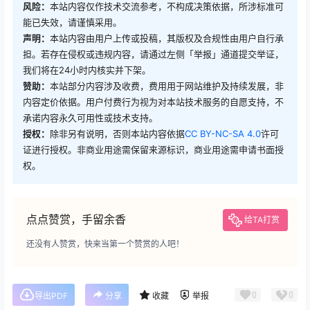
风险：
本站内容仅作技术交流参考，不构成决策依据，所涉标准可
能已失效，请谨慎采用。
声明：
本站内容由用户上传或投稿，其版权及合规性由用户自行承
担。若存在侵权或违规内容，请通过左侧「举报」通道提交举证，
我们将在24小时内核实并下架。
赞助：
本站部分内容涉及收费，费用用于网站维护及持续发展，非
内容定价依据。用户付费行为视为对本站技术服务的自愿支持，不
承诺内容永久可用性或技术支持。
授权：
除非另有说明，否则本站内容依据
CC BY-NC-SA 4.0
许可
证进行授权。非商业用途需保留来源标识，商业用途需申请书面授
权。
点点赞赏，手留余香
给TA打赏
还没有人赞赏，快来当第一个赞赏的人吧！
0
0
导出PDF
分享
收藏
举报