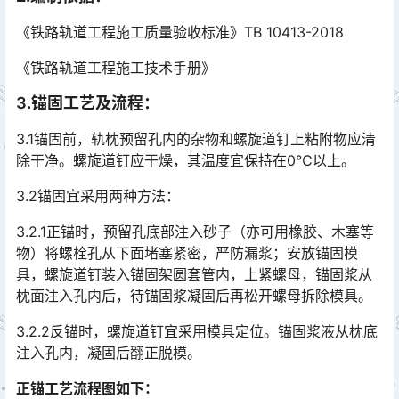
《铁路轨道工程施工质量验收标准》TB 10413-2018
《铁路轨道工程施工技术手册》
3
.
锚固工艺及流程
：
3.1锚固前，轨枕预留孔内的杂物和螺旋道钉上粘附物应清
除干净。螺旋道钉应干燥，其温度宜保持在0℃以上。
3.2锚固宜采用两种方法：
3.2.1正锚时，预留孔底部注入砂子（亦可用橡胶、木塞等
物）将螺栓孔从下面堵塞紧密，严防漏浆；安放锚固模
具，螺旋道钉装入锚固架圆套管内，上紧螺母，锚固浆从
枕面注入孔内后，待锚固浆凝固后再松开螺母拆除模具。󠅅󠅃󠄵󠅂󠄪󠇖󠆨󠆨󠇕󠆞󠆒󠅬󠇘󠆭󠆘󠇙󠆝󠅵󠇗󠆭󠆁󠄐󠇗󠅹󠅸󠇖󠆍󠅳󠇖󠅹󠅰󠇖󠆌󠅹
3.2.2反锚时，螺旋道钉宜采用模具定位。锚固浆液从枕底
注入孔内，凝固后翻正脱模。
正锚
工艺流程图如下：