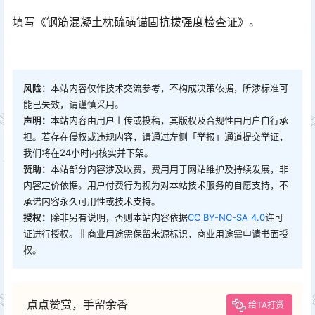
填写《钢筋混凝土枕硫磺锚固抗拔强度检查证》。
风险：
本站内容仅作技术交流参考，不构成决策依据，所涉标准可
能已失效，请谨慎采用。
声明：
本站内容由用户上传或投稿，其版权及合规性由用户自行承
担。若存在侵权或违规内容，请通过左侧「举报」通道提交举证，
我们将在24小时内核实并下架。
赞助：
本站部分内容涉及收费，费用用于网站维护及持续发展，非
内容定价依据。用户付费行为视为对本站技术服务的自愿支持，不
承诺内容永久可用性或技术支持。
授权：
除非另有说明，否则本站内容依据
CC BY-NC-SA 4.0
许可
证进行授权。非商业用途需保留来源标识，商业用途需申请书面授
权。
点点赞赏，手留余香
给TA打赏