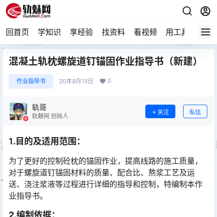
回首页
学知识
享经验
找资料
看视频
用工具
论技
混凝土轨枕螺旋道钉锚固作业指导书（新建）
0
作业指导书
20年8月15日
轨哥
关注
私信
轨魅网 创始人
1
.
目的及适用范围
：
为了更好的控制砼枕的锚固作业，提高线路的施工质量，
对于螺旋道钉锚固材料的质量、配合比、熬浆工艺及运
送、浇注浆液等过程进行详细的指导和控制，特编制本作
业指导书。
2
.
编制依据
：