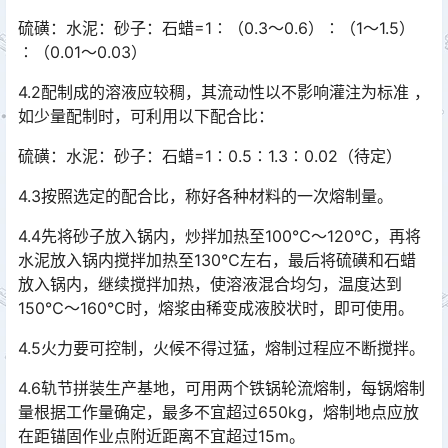
硫磺：水泥：砂子：石蜡=1∶（0.3～0.6）∶（1～1.5）
∶（0.01～0.03）
4.2配制成的溶液应较稠，其流动性以不影响灌注为标准 ，
如少量配制时，可利用以下配合比：
硫磺：水泥：砂子：石蜡=1∶0.5∶1.3∶0.02（待定）
4.3按照选定的配合比，称好各种材料的一次熔制量。
4.4先将砂子放入锅内，炒拌加热至100℃～120℃，再将
水泥放入锅内搅拌加热至130℃左右，最后将硫磺和石蜡
放入锅内，继续搅拌加热，使溶液混合均匀，温度达到
150℃～160℃时，熔浆由稀变成液胶状时，即可使用。󠅅󠅃󠄵󠅂󠄪󠇖󠆨󠆨󠇕󠆞󠆒󠅬󠇘󠆭󠆘󠇙󠆝󠅵󠇗󠆭󠆁󠄐󠇗󠅹󠅸󠇖󠆍󠅳󠇖󠅹󠅰󠇖󠆌󠅹
4.5火力要可控制，火候不得过猛，熔制过程应不断搅拌。
4.6轨节拼装生产基地，可用两个铁锅轮流熔制，每锅熔制
量根据工作量确定，最多不宜超过650kg，熔制地点应放
在距锚固作业点附近距离不宜超过15m。