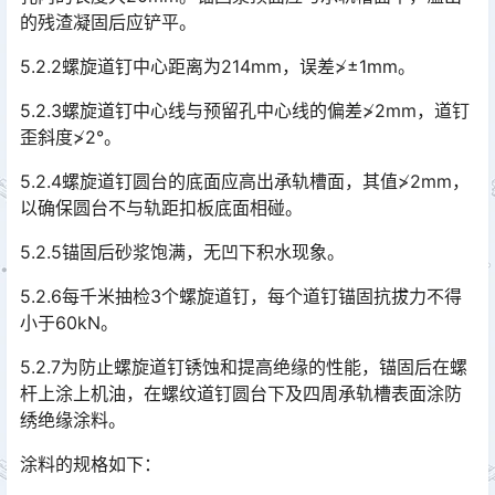
的残渣凝固后应铲平。󠅅󠅃󠄵󠅂󠄪󠇖󠆨󠆨󠇕󠆞󠆒󠅬󠇘󠆭󠆘󠇙󠆝󠅵󠇗󠆭󠆁󠄐󠇗󠅹󠅸󠇖󠆍󠅳󠇖󠅹󠅰󠇖󠆌󠅹
5.2.2螺旋道钉中心距离为214mm，误差≯±1mm。
5.2.3螺旋道钉中心线与预留孔中心线的偏差≯2mm，道钉
歪斜度≯2°。
5.2.4螺旋道钉圆台的底面应高出承轨槽面，其值≯2mm，
以确保圆台不与轨距扣板底面相碰。
5.2.5锚固后砂浆饱满，无凹下积水现象。
5.2.6每千米抽检3个螺旋道钉，每个道钉锚固抗拔力不得
小于60kN。
5.2.7为防止螺旋道钉锈蚀和提高绝缘的性能，锚固后在螺
杆上涂上机油，在螺纹道钉圆台下及四周承轨槽表面涂防
绣绝缘涂料。
涂料的规格如下：