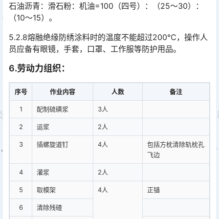
石油沥青：滑石粉：机油=100（四号）：（25～30）：
（10～15）。
5.2.8熔融绝缘防绣涂料时的温度不能超过200℃，操作人
员应备有眼镜，手套，口罩、工作服等防护用品。
6
.
劳动力组织
：
序号
作业内容
人数
备注
1
配制硫磺浆
3人
2
运浆
2人
3
插螺旋道钉
4人
包括方枕清除轨枕孔
飞边
4
灌浆
2人
5
取模架
4人
正锚
6
清除残碴