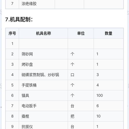
7
涂绝缘胶
7
.
机具配制
：
序号
机具名称
单位
数量
1
2
筛砂网
个
1
3
烤砂盘
个
1
4
硫磺浆熬制锅、炒砂锅
口
3
5
手提铁桶
个
4
6
锚具
个
100
7
电动扳手
台
6
8
撬棍
把
10
9
抗拔仪
台
1