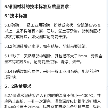
5
.
锚固材料的技术标准及质量要求
：
5.1
技术标准
5.1.1硫磺：一级工业用硫磺，粉状或块状，含硫磺在95﹪
以上，且不得混有木屑、石块、泥土等杂物。配制前应将
块状打成碎块，如受潮应配制前干燥。
5.1.2普通硅酸盐水泥，如有结块，配制前要过筛。
5.1.3砂子：天然级配中粗砂，其粒径不大于2mm，污泥含
量不得超过5﹪，配制前应过筛、洗净、烘干。
5.1.4石蜡增加和易性，采用一般工业用石蜡，配制前应打
成碎块。
5．2
质量要求
5.2.1硫磺水泥砂浆注入孔内时的温度不得小于130℃，并
应防止离析，一孔一次灌完。灌浆深度应比螺旋道钉插入
孔内的长度大20mm。锚固浆顶面应与承轨槽面平，溢出