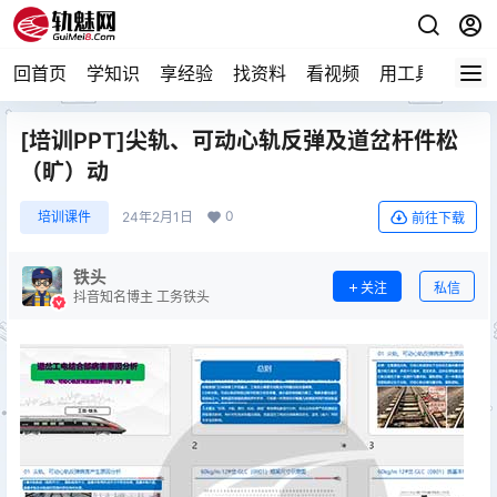
回首页
学知识
享经验
找资料
看视频
用工具
论技
[培训PPT]尖轨、可动心轨反弹及道岔杆件松
（旷）动
0
培训课件
24年2月1日
前往下载
铁头
关注
私信
抖音知名博主 工务铁头