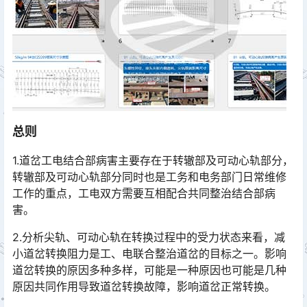
总则
1.道岔工电结合部病害主要存在于转辙部及可动心轨部分，
转辙部及可动心轨部分同时也是工务和电务部门日常维修
工作的重点，工电双方需要互相配合共同整治结合部病
害。
2.分析尖轨、可动心轨在转换过程中的受力状态来看，减
小道岔转换阻力是工、电联合整治道岔的目标之一。影响
道岔转换的原因多种多样，可能是一种原因也可能是几种
原因共同作用导致道岔转换故障，影响道岔正常转换。󠅅󠅃󠄵󠅂󠄪󠇖󠆨󠆨󠇕󠆞󠆒󠅬󠇘󠆭󠆘󠇙󠆝󠅵󠇗󠆭󠆁󠄐󠇗󠅹󠅸󠇖󠆍󠅳󠇖󠅹󠅰󠇖󠆌󠅹