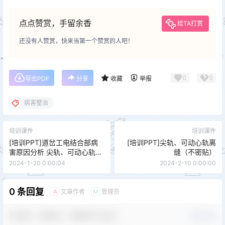
点点赞赏，手留余香
给TA打赏
还没有人赞赏，快来当第一个赞赏的人吧！
0
0
导出PDF
分享
收藏
举报
病害整治
培训课件
培训课件
[培训PPT]道岔工电结合部病
[培训PPT]尖轨、可动心轨离
害原因分析 尖轨、可动心轨爬
缝（不密贴）
行
2024-1-20 0:00:04
2024-2-10 0:00:00
0 条回复
文章作者
管理员
A
M
欢迎您，新朋友，感谢参与互动！
确认修改