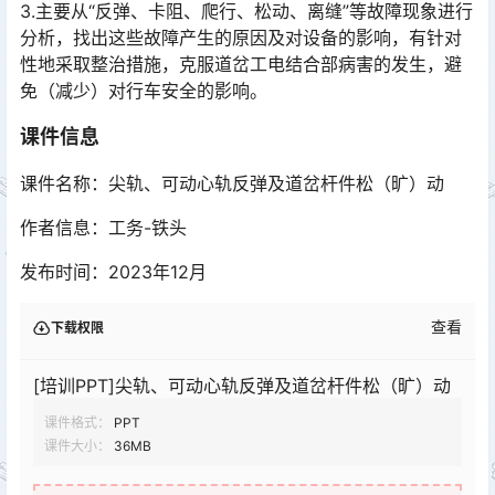
3.主要从“反弹、卡阻、爬行、松动、离缝”等故障现象进行
分析，找出这些故障产生的原因及对设备的影响，有针对
性地采取整治措施，克服道岔工电结合部病害的发生，避
免（减少）对行车安全的影响。󠅅󠅃󠄵󠅂󠄪󠇖󠆨󠆨󠇕󠆞󠆒󠅬󠇘󠆭󠆘󠇙󠆝󠅵󠇗󠆭󠆁󠄐󠇗󠅹󠅸󠇖󠆍󠅳󠇖󠅹󠅰󠇖󠆌󠅹
课件信息
课件名称：尖轨、可动心轨反弹及道岔杆件松（旷）动
作者信息：工务-铁头
发布时间：2023年12月
查看
下载权限
[培训PPT]尖轨、可动心轨反弹及道岔杆件松（旷）动
课件格式：
PPT
课件大小：
36MB