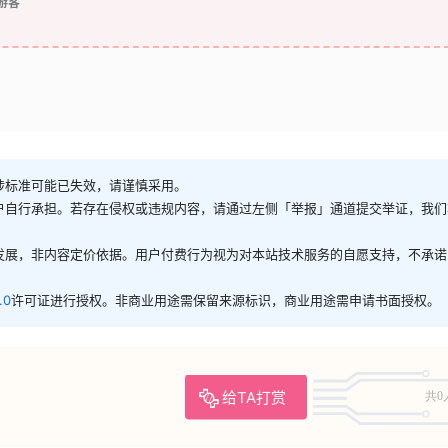
游客
涉标准可能已失效，请谨慎采用。
户自行承担。若存在侵权或违规内容，请通过左侧「举报」通道提交举证，我们
发展，非内容定价依据。用户付费行为视为对本站技术服务的自愿支持，不承诺
.0
许可证进行授权。非商业用途需保留来源标识，商业用途需申请书面授权。
给TA打赏
共0