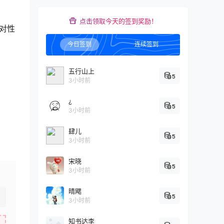
点击领取今天的签到奖励！
对性
今日签到
连续签到
五行山上
5
3小时前
¿
5
3小时前
肆儿
5
3小时前
宋晓
5
3小时前
晴飔
5
3小时前
知书达李