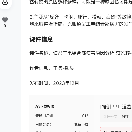
岔转换的原因多种多样，可能是一种原因也可能是几种原因共同作用导致道岔转换故障，影响道岔正常转换。󠅅󠅃
3.主要从“反弹、卡阻、爬行、松动、离缝”等
地采取整治措施，克服道岔工电结合部病害的发生，避免（减少）对行车安全的影响。󠅅󠅃󠄵󠅂󠄪󠇖󠆨󠆨󠇕󠆞󠆒
0
课件信息
课件名称：道岔工电结合部病害原因分析 道岔转
作者信息：工务-铁头
发布时间：2023年12月
[培训PPT]
下载权限
普通用户组：
￥
15
课件格式：
PPT
白银会员：
免费下载