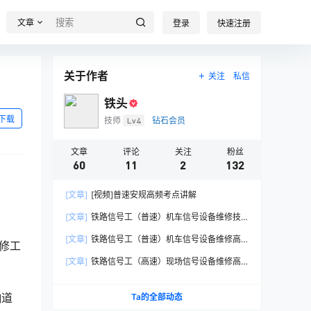
文章
登录
快速注册
关于作者
关注
私信
铁头
下载
技师
Lv4
钻石会员
文章
评论
关注
粉丝
60
11
2
132
[文章]
[视频]普速安规高频考点讲解
[文章]
铁路信号工（普速）机车信号设备维修技
师理论知识
[文章]
铁路信号工（普速）机车信号设备维修高
修工
级技师理论知识
[文章]
铁路信号工（高速）现场信号设备维修高
级技师理论知识
响道
Ta的全部动态