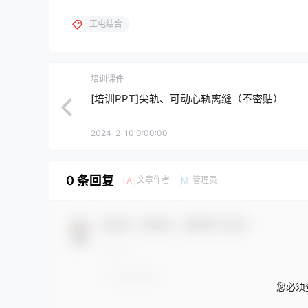
工电结合
培训课件
[培训PPT]尖轨、可动心轨离缝（不密贴）
2024-2-10 0:00:00
0 条回复
文章作者
管理员
A
M
欢迎您，新朋友，感谢参与互动！
您必须