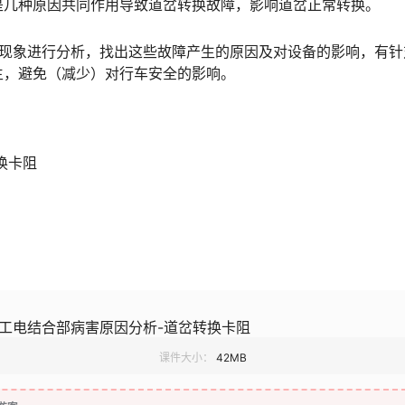
󠄵󠅂󠄪󠇖󠆨󠆨󠇕󠆞󠆒󠅬󠇘󠆭󠆘󠇙󠆝󠅵󠇗󠆭󠆁󠄐󠇗󠅹󠅸󠇖󠆍󠅳󠇖󠅹󠅰󠇖󠆌󠅹
故障现象进行分析，找出这些故障产生的原因及对设备的影响，有针
󠅬󠇘󠆭󠆘󠇙󠆝󠅵󠇗󠆭󠆁󠄐󠇗󠅹󠅸󠇖󠆍󠅳󠇖󠅹󠅰󠇖󠆌󠅹
换卡阻
道岔工电结合部病害原因分析-道岔转换卡阻
课件大小：
42MB