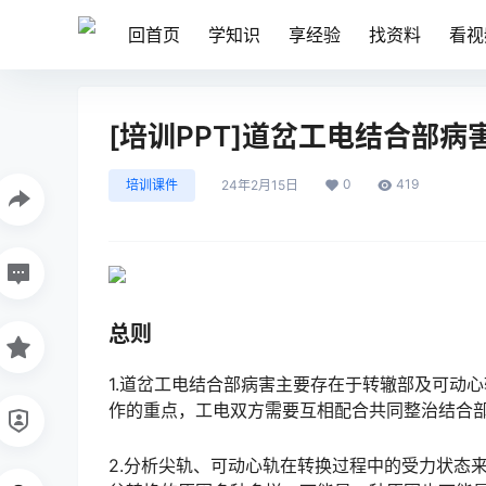
回首页
学知识
享经验
找资料
看视
[培训PPT]道岔工电结合部
0
419
培训课件
24年2月15日
总则
1.道岔工电结合部病害主要存在于转辙部及可动
作的重点，工电双方需要互相配合共同整治结合
2.分析尖轨、可动心轨在转换过程中的受力状态