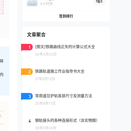
5
4小时前
签到排行
文章聚合
1
[图文]铁路曲线正矢的计算公式大全
20年3月23日
将
2
铁路轨道施工作业指导书大全
内
21年5月12日
3
常用道岔护轨各部尺寸及测量方法
20年9月11日
人
4
钢轨接头的各种连接形式（含实物图）
20年5月24日