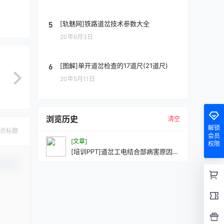
5
[轨魅网]铁路道岔技术参数大全
20年6月3日
6
[图解]单开道岔检查的17道尺(21道尺)
20年5月11日
浏览历史
清空
解锁
示标题
会员
[文章]
权限
[培训PPT]道岔工电结合部病害原因分
析-道岔转换卡阻
认修改