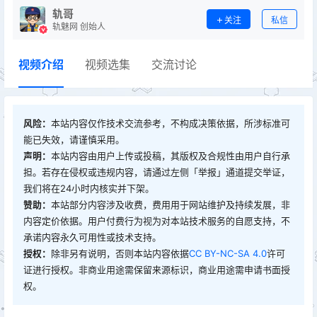
轨哥
关注
私信
轨魅网 创始人
视频介绍
视频选集
交流讨论
风险：
本站内容仅作技术交流参考，不构成决策依据，所涉标准可
能已失效，请谨慎采用。
声明：
本站内容由用户上传或投稿，其版权及合规性由用户自行承
担。若存在侵权或违规内容，请通过左侧「举报」通道提交举证，
我们将在24小时内核实并下架。
赞助：
本站部分内容涉及收费，费用用于网站维护及持续发展，非
内容定价依据。用户付费行为视为对本站技术服务的自愿支持，不
承诺内容永久可用性或技术支持。
授权：
除非另有说明，否则本站内容依据
CC BY-NC-SA 4.0
许可
证进行授权。非商业用途需保留来源标识，商业用途需申请书面授
权。