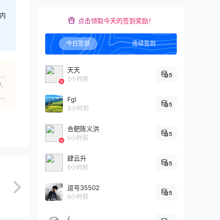
内
点击领取今天的签到奖励！
今日签到
连续签到
天天
5
2小时前
人
Fgl
5
3小时前
合肥陈义洪
5
5小时前
肆云升
5
6小时前
逗号35502
5
6小时前
¿