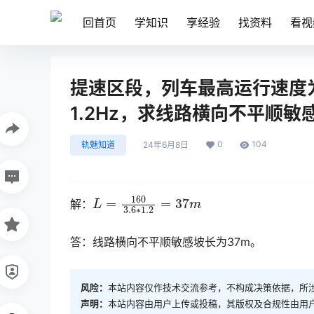
回首页
学知识
享经验
找资料
看视
提速区段，列车最高运行速度为
1.2Hz，求线路横向不平顺敏
0
104
轨魅知道
24年6月8日
L
=
160
3.6
∗
1.2
=
37
m
解：
答：线路横向不平顺敏感坡长为37m。
风险：
本站内容仅作技术交流参考，不构成决策依据，所
声明：
本站内容由用户上传或投稿，其版权及合规性由用