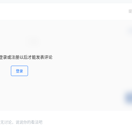
400mm/km，计算实际超限峰值和超限长度。
提
确
登录或注册以后才能发表评论
登录
暂无讨论，说说你的看法吧