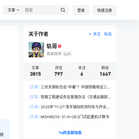
文章
登录
快速注册
关于作者
关注
私信
轨哥
首席技师
Lv7
文章
评论
关注
粉丝
3815
797
6
1667
[文章]
三伏天钢轨也会“中暑”？中国铁路用这三招
破解热胀冷缩难题
[文章]
铁路工程建设失信管理办法（交通运输部
令2026年第15号）
[文章]
2025年“11·27”洛羊镇站检测列车与作业人
员相撞重大交通事故
[文章]
MGH95/10-31 H=26.5门式起重机计算书
Ta的全部动态
将