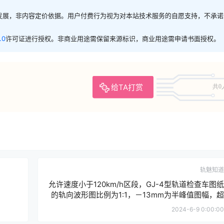
发展，非内容定价依据。用户付费行为视为对本站技术服务的自愿支持，不承诺
.0
许可证进行授权。非商业用途需保留来源标识，商业用途需申请书面授权。
给TA打赏
共0
轨魅知道
允许速度小于120km/h区段，GJ-4型轨道检查车图纸
的轨向波形图比例为1:1，－13mm为半峰值图幅，超
过－Ⅱ限界，随后波谷又落回－Ⅰ限界内。超限波形波
2024-6-9 0:00:00
峰在Ⅱ级限界线上的投影长度为3mm，走纸比例为