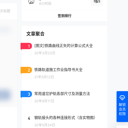
5
6小时前
示标题
签到排行
认修改
文章聚合
1
[图文]铁路曲线正矢的计算公式大全
20年3月23日
2
铁路轨道施工作业指导书大全
21年5月12日
3
常用道岔护轨各部尺寸及测量方法
提交
20年9月11日
解锁
会员
权限
4
钢轨接头的各种连接形式（含实物图）
20年5月24日