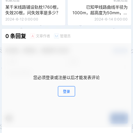
轨魅知道
轨魅知道
某千米线路铺设轨枕1760根，
已知甲线路曲线半径为
失效20根，问失效率是多少？
1000m，超高度为50mm，乙
线曲线半径为1000m，超高度
2024-6-12 0:00:00
2024-6-14 0:00:00
为40mm，两线的直线间距为
4000mm，求在曲线地段甲、
乙两线的线间距。
0 条回复
文章作者
管理员
A
M
欢迎您，新朋友，感谢参与互动！
确认修改
您必须登录或注册以后才能发表评论
登录
提交