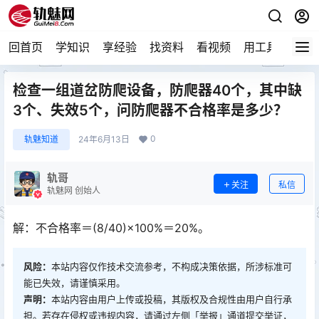
回首页
学知识
享经验
找资料
看视频
用工具
论技
检查一组道岔防爬设备，防爬器40个，其中缺
3个、失效5个，问防爬器不合格率是多少？
0
轨魅知道
24年6月13日
轨哥
关注
私信
轨魅网 创始人
解：不合格率＝(8/40)×100%＝20%。
风险：
本站内容仅作技术交流参考，不构成决策依据，所涉标准可
能已失效，请谨慎采用。
声明：
本站内容由用户上传或投稿，其版权及合规性由用户自行承
担。若存在侵权或违规内容，请通过左侧「举报」通道提交举证，