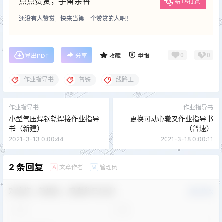
点点赞赏，手留余香
给TA打赏
还没有人赞赏，快来当第一个赞赏的人吧！
0
0
导出PDF
分享
收藏
举报
作业指导书
普铁
线路工
作业指导书
作业指导书
小型气压焊钢轨焊接作业指导
更换可动心辙叉作业指导书
书（新建）
（普速）
2021-3-13 0:00:44
2021-3-18 0:00:11
2 条回复
文章作者
管理员
A
M
欢迎您，新朋友，感谢参与互动！
确认修改