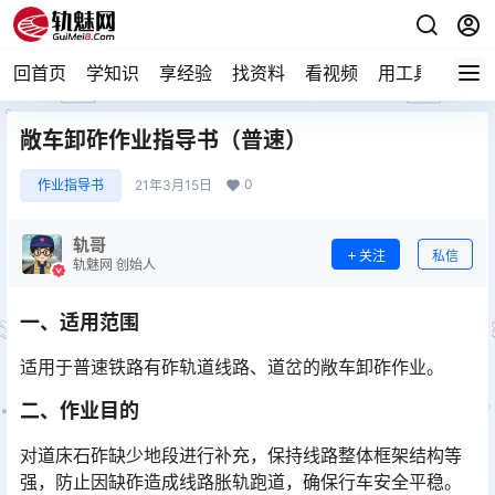
回首页
学知识
享经验
找资料
看视频
用工具
论技
敞车卸砟作业指导书（普速）
0
作业指导书
21年3月15日
轨哥
关注
私信
轨魅网 创始人
一、适用范围
适用于普速铁路有砟轨道线路、道岔的敞车卸砟作业。
二、作业目的
对道床石砟缺少地段进行补充，保持线路整体框架结构等
强，防止因缺砟造成线路胀轨跑道，确保行车安全平稳。