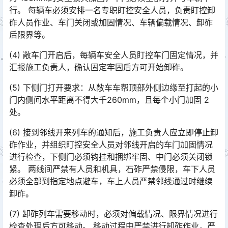
行。 每辆车必须安排一名专职盯控安全人员，负责盯控卸
砟人员作业、车门关闭或加固情况、车辆偏载情况、卸砟
后限界等。󠅅󠅃󠄵󠅂󠄪󠇖󠆨󠆨󠇕󠆞󠆒󠅬󠇘󠆭󠆘󠇙󠆝󠅵󠇗󠆭󠆁󠄐󠇗󠅹󠅸󠇖󠆍󠅳󠇖󠅹󠅰󠇖󠆌󠅹
(4) 敞车门开启后，每辆车安全人员盯控车门固定情况，并
汇报施工负责人，确认固定牢固后方可开始卸砟。
(5) 下侧门打开要求：从敞车车帮顶部外侧边缘至打起的小
门内侧间水平距离不得大千260mm，且每个小门加固 2
处。
(6) 接到邻线开来列车的通知后，施工负责人应立即停止卸
砟作业，并组织盯控安全人员对邻线开启的车门加固情况
进行检查，下侧门必须钩挂和捆绑牢固、中门必须关闭锁
紧。 两线间严禁有人员和机具，石砟严禁侵限，车下人员
必须全部到指定地点避车，车上人员严禁邻线通过时继续
卸砟。󠅅󠅃󠄵󠅂󠄪󠇖󠆨󠆨󠇕󠆞󠆒󠅬󠇘󠆭󠆘󠇙󠆝󠅵󠇗󠆭󠆁󠄐󠇗󠅹󠅸󠇖󠆍󠅳󠇖󠅹󠅰󠇖󠆌󠅹
(7) 卸砟列车需要移动时，必须对偏载情况、限界情况进行
检查处理后方可移动。 移动过程中严禁进行卸砟作业，严