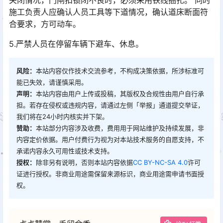
关闭情况，门闸扣锁闭不良时，必须采用铁线捆扎。 同时
施工负责人应确认人员工具等下道情况，确认道床断面符
合要求，方可动车。󠅅󠅃󠄵󠅂󠄪󠇖󠆨󠆨󠇕󠆞󠆒󠅬󠇘󠆭󠆘󠇙󠆝󠅵󠇗󠆭󠆁󠄐󠇗󠅹󠅸󠇖󠆍󠅳󠇖󠅹󠅰󠇖󠆌󠅹
5.严禁人员在停留车辆下避车、休息。
风险：
本站内容仅作技术交流参考，不构成决策依据，所涉标准可
能已失效，请谨慎采用。
声明：
本站内容由用户上传或投稿，其版权及合规性由用户自行承
担。若存在侵权或违规内容，请通过左侧「举报」通道提交举证，
我们将在24小时内核实并下架。
赞助：
本站部分内容涉及收费，费用用于网站维护及持续发展，非
内容定价依据。用户付费行为视为对本站技术服务的自愿支持，不
承诺内容永久可用性或技术支持。
授权：
除非另有说明，否则本站内容依据
CC BY-NC-SA 4.0
许可
证进行授权。非商业用途需保留来源标识，商业用途需申请书面授
权。