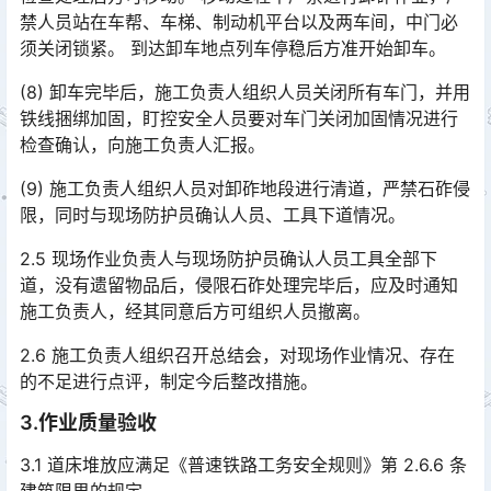
禁人员站在车帮、车梯、制动机平台以及两车间，中门必
须关闭锁紧。 到达卸车地点列车停稳后方准开始卸车。󠅅󠅃󠄵󠅂󠄪󠇖󠆨󠆨󠇕󠆞󠆒󠅬󠇘󠆭󠆘󠇙󠆝󠅵󠇗󠆭󠆁󠄐󠇗󠅹󠅸󠇖󠆍󠅳󠇖󠅹󠅰󠇖󠆌󠅹
(8) 卸车完毕后，施工负责人组织人员关闭所有车门，并用
铁线捆绑加固，盯控安全人员要对车门关闭加固情况进行
检查确认，向施工负责人汇报。
(9) 施工负责人组织人员对卸砟地段进行清道，严禁石砟侵
限，同时与现场防护员确认人员、工具下道情况。
2.5 现场作业负责人与现场防护员确认人员工具全部下
道，没有遗留物品后，侵限石砟处理完毕后，应及时通知
施工负责人，经其同意后方可组织人员撤离。
2.6 施工负责人组织召开总结会，对现场作业情况、存在
的不足进行点评，制定今后整改措施。
3.作业质量验收
3.1 道床堆放应满足《普速铁路工务安全规则》第 2.6.6 条