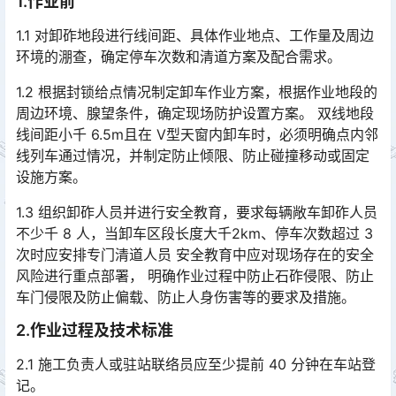
1.作业前
1.1 对卸砟地段进行线间距、具体作业地点、工作量及周边
环境的淜查，确定停车次数和清道方案及配合需求。
1.2 根据封锁给点情况制定卸车作业方案，根据作业地段的
周边环境、腺望条件，确定现场防护设置方案。 双线地段
线间距小千 6.5m且在 V型天窗内卸车时，必须明确点内邻
线列车通过情况，并制定防止倾限、防止碰撞移动或固定
设施方案。󠅅󠅃󠄵󠅂󠄪󠇖󠆨󠆨󠇕󠆞󠆒󠅬󠇘󠆭󠆘󠇙󠆝󠅵󠇗󠆭󠆁󠄐󠇗󠅹󠅸󠇖󠆍󠅳󠇖󠅹󠅰󠇖󠆌󠅹
1.3 组织卸砟人员并进行安全教育，要求每辆敞车卸砟人员
不少千 8 人，当卸车区段长度大千2km、停车次数超过 3
次时应安排专门清道人员 安全教育中应对现场存在的安全
风险进行重点部署， 明确作业过程中防止石砟侵限、防止
车门侵限及防止偏载、防止人身伤害等的要求及措施。󠅅󠅃󠄵󠅂󠄪󠇖󠆨󠆨󠇕󠆞󠆒󠅬󠇘󠆭󠆘󠇙󠆝󠅵󠇗󠆭󠆁󠄐󠇗󠅹󠅸󠇖󠆍󠅳󠇖󠅹󠅰󠇖󠆌󠅹
2.作业过程及技术标准
2.1 施工负责人或驻站联络员应至少提前 40 分钟在车站登
记。