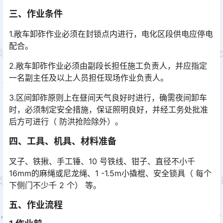
三、作业条件
1.敞车卸砟作业必须在封锁点内进行，电化区段供电应停电
配合。
2.敞车卸砟作业必须由副段长担任施工负责人，并应指定
一名副主任及以上人员担任现场作业负责人。
3.区间卸砟原则上在昼间天气良好时进行，确需夜间卸车
时，必须制定安全措施，保证照明良好，并经工务处批准
后方可进行（ 防洪抢险除外）。
四、工具、机具、材料准备
叉子、铁揪、手工锤、10 号铁线、钳子、直径不小千
16mm的麻绳或尼龙绳、1 -1.5m小撬棍、安全锁具（ 每个
下侧门不少千 2 个） 等。
五、作业流程