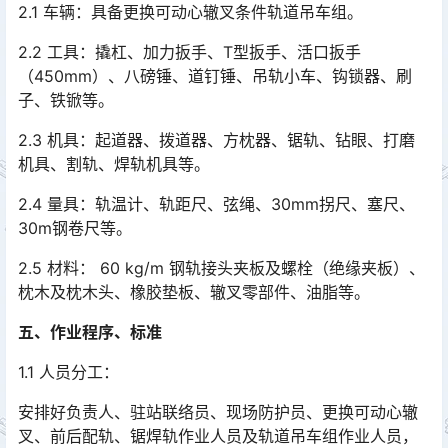
2.1 车辆：具备更换可动心辙叉条件轨道吊车组。
2.2 工具：撬杠、加力扳手、T型扳手、活口扳手
（450mm）、八磅锤、道钉锤、吊轨小车、钩锁器、刷
子、铁锨等。
2.3 机具：起道器、拨道器、方枕器、锯轨、钻眼、打磨
机具、割轨、焊轨机具等。
2.4 量具：轨温计、轨距尺、弦绳、30mm拐尺、塞尺、
30m钢卷尺等。
2.5 材料： 60 kg/m 钢轨接头夹板及螺栓（绝缘夹板）、
枕木及枕木头、橡胶垫板、辙叉零部件、油脂等。
五、作业程序、标准
1.1 人员分工：
安排好负责人、驻站联络员、现场防护员、更换可动心辙
叉、前后配轨、锯焊轨作业人员及轨道吊车组作业人员，