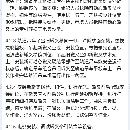
木架上；轨道吊车组摘车后在待更换可动心辙叉趾前停放
一辆，跟后停放一辆支腿；组织人员拆除可动心辙叉岔枕
螺栓、扣件等联结零件；使用锯、氧气、乙炔按设计位置
锯或切轨，拆除接头螺栓、夹板；电务人员拆除可动心辙
叉上的牵引转换等电务设备。󠅅󠅃󠄵󠅂󠄪󠇖󠆨󠆨󠇕󠆞󠆒󠅬󠇘󠆭󠆘󠇙󠆝󠅵󠇗󠆭󠆁󠄐󠇗󠅹󠅸󠇖󠆍󠅳󠇖󠅹󠅰󠇖󠆌󠅹
4.2.3 轨道吊车吊出旧辙叉移向一侧，清除枕面杂物，更换
橡胶垫板，吊起新辙叉至设计安装位置，根据预先设置标
记调整新辙叉精确到位，吊起旧辙叉至卸新辙叉枕木架
上，安装新可动心辙叉联结零部件至轨道吊车能安全运行
状态后，轨道吊车组合吊旧辙叉至轨道吊车平板车上，吊
装作业完毕轨道吊车组运行出作业岔区。󠅅󠅃󠄵󠅂󠄪󠇖󠆨󠆨󠇕󠆞󠆒󠅬󠇘󠆭󠆘󠇙󠆝󠅵󠇗󠆭󠆁󠄐󠇗󠅹󠅸󠇖󠆍󠅳󠇖󠅹󠅰󠇖󠆌󠅹
4.2.4 安装新辙叉螺栓、扣件，进行配轨。辙叉前后配轨安
装到位，在辙叉直股前后分别进行两处钢轨焊接，进行打
磨和精细打磨及辙叉、钢轨顶面除锈工作；曲股夹板联
结；恢复轨道电路；在辙叉、换轨部分进行拨、改、捣、
垫作业，消灭空吊、滑床板离缝、顶铁调整等作业。󠅅󠅃󠄵󠅂󠄪󠇖󠆨󠆨󠇕󠆞󠆒󠅬󠇘󠆭󠆘󠇙󠆝󠅵󠇗󠆭󠆁󠄐󠇗󠅹󠅸󠇖󠆍󠅳󠇖󠅹󠅰󠇖󠆌󠅹
4.2.5 电务安装、调试辙叉牵引转换等设备。