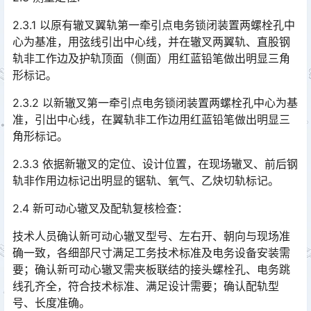
2.3.1 以原有辙叉翼轨第一牵引点电务锁闭装置两螺栓孔中
心为基准，用弦线引出中心线，并在辙叉两翼轨、直股钢
轨非工作边及护轨顶面（侧面）用红蓝铅笔做出明显三角
形标记。󠅅󠅃󠄵󠅂󠄪󠇖󠆨󠆨󠇕󠆞󠆒󠅬󠇘󠆭󠆘󠇙󠆝󠅵󠇗󠆭󠆁󠄐󠇗󠅹󠅸󠇖󠆍󠅳󠇖󠅹󠅰󠇖󠆌󠅹
2.3.2 以新辙叉第一牵引点电务锁闭装置两螺栓孔中心为基
准，引出中心线，在翼轨非工作边用红蓝铅笔做出明显三
角形标记。
2.3.3 依据新辙叉的定位、设计位置，在现场辙叉、前后钢
轨非作用边标记出明显的锯轨、氧气、乙炔切轨标记。
2.4 新可动心辙叉及配轨复核检查：
技术人员确认新可动心辙叉型号、左右开、朝向与现场准
确一致，各细部尺寸满足工务技术标准及电务设备安装需
要；确认新可动心辙叉需夹板联结的接头螺栓孔、电务跳
线孔齐全，符合技术标准、满足设计需要；确认配轨型
号、长度准确。󠅅󠅃󠄵󠅂󠄪󠇖󠆨󠆨󠇕󠆞󠆒󠅬󠇘󠆭󠆘󠇙󠆝󠅵󠇗󠆭󠆁󠄐󠇗󠅹󠅸󠇖󠆍󠅳󠇖󠅹󠅰󠇖󠆌󠅹