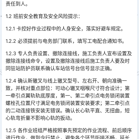
责任到人。
1.2 班前安全教育及安全风险提示：
1.2.1 卡控好作业过程中的人身安全，落实好避车规定。
1.2.2 必须提前与电务部门联系，填写工电配合通知书。
1.2.3 专人负责设置、撤除连接线，施工负责人宣布设置及
撤除连接线命令，设置及撤除连接线后施工负责人要及时
同驻站防护员联系确认车站信号台信号显示正确。
1.2.4 确认新辙叉与线上辙叉型号、左右开、朝向准确一
致，并核对重点部位：可动心辙叉咽喉尺寸符合设计；第
一牵引点翼轨轨底厚度，第一、第二牵引点电务锁闭装置
螺栓孔位置尺寸满足电务锁闭装置安装要求；第二牵引点
的二动连接铁安装无错误。确认长心轨平直、无扭曲，短
心轨弯折量不影响心轨的扳动。󠅅󠅃󠄵󠅂󠄪󠇖󠆨󠆨󠇕󠆞󠆒󠅬󠇘󠆭󠆘󠇙󠆝󠅵󠇗󠆭󠆁󠄐󠇗󠅹󠅸󠇖󠆍󠅳󠇖󠅹󠅰󠇖󠆌󠅹
1.2.5 各作业班组严格按照事先预定的作业流程、前后顺序
进行作业，做到令行禁止，避免各个环节衔接不畅，延长