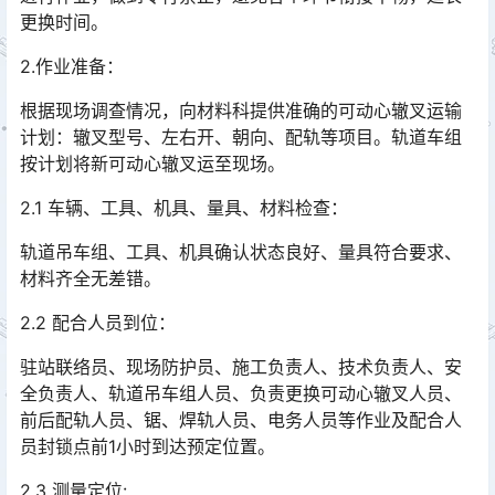
更换时间。
2.作业准备：
根据现场调查情况，向材料科提供准确的可动心辙叉运输
计划：辙叉型号、左右开、朝向、配轨等项目。轨道车组
按计划将新可动心辙叉运至现场。
2.1 车辆、工具、机具、量具、材料检查：
轨道吊车组、工具、机具确认状态良好、量具符合要求、
材料齐全无差错。
2.2 配合人员到位：
驻站联络员、现场防护员、施工负责人、技术负责人、安
全负责人、轨道吊车组人员、负责更换可动心辙叉人员、
前后配轨人员、锯、焊轨人员、电务人员等作业及配合人
员封锁点前1小时到达预定位置。󠅅󠅃󠄵󠅂󠄪󠇖󠆨󠆨󠇕󠆞󠆒󠅬󠇘󠆭󠆘󠇙󠆝󠅵󠇗󠆭󠆁󠄐󠇗󠅹󠅸󠇖󠆍󠅳󠇖󠅹󠅰󠇖󠆌󠅹
2.3 测量定位: