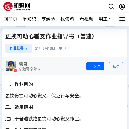
回首页
学知识
享经验
找资料
看视频
用工具
论技
更换可动心辙叉作业指导书（普速）
0
作业指导书
21年3月18日
轨哥
关注
私信
轨魅网 创始人
一、作业目的
更换伤损可动心辙叉，保证行车安全。
二、适用范围
适用于普速铁路更换可动心辙叉作业。