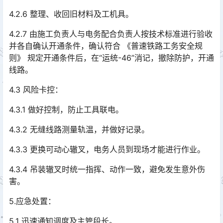
4.2.6 整理、收回旧材料及工机具。
4.2.7 由施工负责人与电务配合负责人按技术标准进行验收
并各自确认开通条件，确认符合 《普速铁路工务安全规
则》 规定开通条件后，在“运统-46”消记，撤除防护，开通
线路。󠅅󠅃󠄵󠅂󠄪󠇖󠆨󠆨󠇕󠆞󠆒󠅬󠇘󠆭󠆘󠇙󠆝󠅵󠇗󠆭󠆁󠄐󠇗󠅹󠅸󠇖󠆍󠅳󠇖󠅹󠅰󠇖󠆌󠅹
4.3 风险卡控：
4.3.1 做好控制，防止工具联电。
4.3.2 无缝线路测量轨温，并做好记录。
4.3.3 更换可动心辙叉，电务人员到现场才能进行作业。
4.3.4 吊装辙叉时统一指挥、动作一致，避免发生意外伤
害。
5.应急处置：
5.1 迅速通知调度及主管段长。