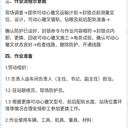
三、作业流程示意图
现场调查→提供可动心辙叉运输计划→封锁点前测量定
位、设计，可动心辙叉锯轨、钻眼及前后配轨准备→
确认防护已设好，封锁命令与作业内容相符→封锁点内
卸、更换、回收可动心辙叉施工→电务试验，确认可动心
辙叉状态良好→检查线路，撤除防护、开通线路
四、作业准备
1.劳动组织：
1.1 负责人由车间负责人（主任、书记、副主任）担当。
1.2 驻站联络员、现场防护员。
1.3 根据更换可动心辙叉型号、前后配轨长度、站场位置环
境等情况合理安排职工参加更换工作。
2.作业使用车辆、工具、机具、量具、材料：