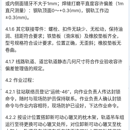
或内侧面错牙不大于1mm；焊缝打磨平直度容许偏差（1m
直尺测量）：钢轨顶面0～+0.3(mm)，钢轨工作边
±0.3(mm)。󠅅󠅃󠄵󠅂󠄪󠇖󠆨󠆨󠇕󠆞󠆒󠅬󠇘󠆭󠆘󠇙󠆝󠅵󠇗󠆭󠆁󠄐󠇗󠅹󠅸󠇖󠆍󠅳󠇖󠅹󠅰󠇖󠆌󠅹
4.1.6 其它联接零件：螺栓、扣件无缺少、无松动，保持油
润、扭距符合要求；铁垫板（滑床板）及橡胶垫板齐全，
型号规格符合设计要求，位置正确，无歪斜；橡胶垫板无
卷曲。󠅅󠅃󠄵󠅂󠄪󠇖󠆨󠆨󠇕󠆞󠆒󠅬󠇘󠆭󠆘󠇙󠆝󠅵󠇗󠆭󠆁󠄐󠇗󠅹󠅸󠇖󠆍󠅳󠇖󠅹󠅰󠇖󠆌󠅹
4.1.7 线路轨道、道岔轨道静态几何尺寸符合作业验收容许
偏差管理值的规定。
4.2 作业过程：
4.2.1 驻站联络员登记“运统-46”，向作业负责人传达封锁
命令，随时与现场防护员保持联系。作业负责人确认封锁
命令与作业内容相符，现场防护已设好，下达作业命令。󠅅󠅃󠄵󠅂󠄪󠇖󠆨󠆨󠇕󠆞󠆒󠅬󠇘󠆭󠆘󠇙󠆝󠅵󠇗󠆭󠆁󠄐󠇗󠅹󠅸󠇖󠆍󠅳󠇖󠅹󠅰󠇖󠆌󠅹
4.2.2 按设计位置搭卸新可动心辙叉的枕木架，轨道吊车组
运行至待更换可动心辙叉处所，对位卸新可动心辙叉至枕