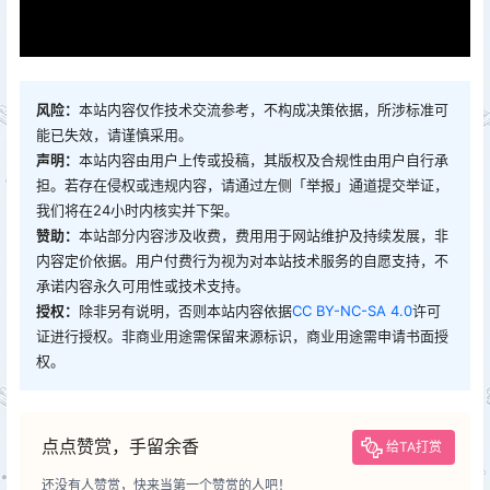
风险：
本站内容仅作技术交流参考，不构成决策依据，所涉标准可
能已失效，请谨慎采用。
声明：
本站内容由用户上传或投稿，其版权及合规性由用户自行承
担。若存在侵权或违规内容，请通过左侧「举报」通道提交举证，
我们将在24小时内核实并下架。
赞助：
本站部分内容涉及收费，费用用于网站维护及持续发展，非
内容定价依据。用户付费行为视为对本站技术服务的自愿支持，不
承诺内容永久可用性或技术支持。
授权：
除非另有说明，否则本站内容依据
CC BY-NC-SA 4.0
许可
证进行授权。非商业用途需保留来源标识，商业用途需申请书面授
权。
点点赞赏，手留余香
给TA打赏
还没有人赞赏，快来当第一个赞赏的人吧！