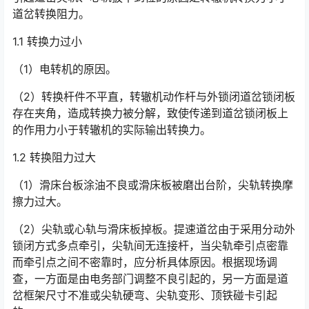
道岔转换阻力。
1.1 转换力过小
（1）电转机的原因。
（2）转换杆件不平直，转辙机动作杆与外锁闭道岔锁闭板
存在夹角，造成转换力被分解，致使传递到道岔锁闭板上
的作用力小于转辙机的实际输出转换力。
1.2 转换阻力过大
（1）滑床台板涂油不良或滑床板被磨出台阶，尖轨转换摩
擦力过大。
（2）尖轨或心轨与滑床板掉板。提速道岔由于采用分动外
锁闭方式多点牵引，尖轨间无连接杆，当尖轨牵引点密靠
而牵引点之间不密靠时，应分析具体原因。根据现场调
查，一方面是由电务部门调整不良引起的，另一方面是道
岔框架尺寸不准或尖轨硬弯、尖轨变形、顶铁碰卡引起