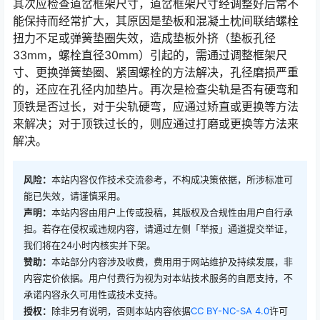
其次应检查道岔框架尺寸，道岔框架尺寸经调整好后常不
能保持而经常扩大，其原因是垫板和混凝土枕间联结螺栓
扭力不足或弹簧垫圈失效，造成垫板外挤（垫板孔径
33mm，螺栓直径30mm）引起的，需通过调整框架尺
寸、更换弹簧垫圈、紧固螺栓的方法解决，孔径磨损严重
的，还应在孔径内加垫片。再次是检查尖轨是否有硬弯和
顶铁是否过长，对于尖轨硬弯，应通过矫直或更换等方法
来解决；对于顶铁过长的，则应通过打磨或更换等方法来
解决。󠅅󠅃󠄵󠅂󠄪󠇖󠆨󠆨󠇕󠆞󠆒󠅬󠇘󠆭󠆘󠇙󠆝󠅵󠇗󠆭󠆁󠄐󠇗󠅹󠅸󠇖󠆍󠅳󠇖󠅹󠅰󠇖󠆌󠅹
风险：
本站内容仅作技术交流参考，不构成决策依据，所涉标准可
能已失效，请谨慎采用。
声明：
本站内容由用户上传或投稿，其版权及合规性由用户自行承
担。若存在侵权或违规内容，请通过左侧「举报」通道提交举证，
我们将在24小时内核实并下架。
赞助：
本站部分内容涉及收费，费用用于网站维护及持续发展，非
内容定价依据。用户付费行为视为对本站技术服务的自愿支持，不
承诺内容永久可用性或技术支持。
授权：
除非另有说明，否则本站内容依据
CC BY-NC-SA 4.0
许可