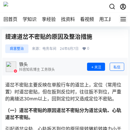
回首页
学知识
享经验
找资料
看视频
用工具
论技
提速道岔不密贴的原因及整治措施
0
病害整治
来源：
电务车间
24年6月7日
铁头
关注
私信
抖音知名博主 工务铁头
道岔不密贴主要反映在单股行车的道岔上，定位（常用位
置）时道岔密贴，但在扳到反位时，往往扳不到位，严重
的离缝达30mm以上，回到定位时又造成定位不密贴。
（一）道岔不密贴的原因道岔不密贴分为道岔尖轨、心轨
道岔不密贴。
引起道岔尖轨、心轨扳不到位的原因是转辙机转换力小于