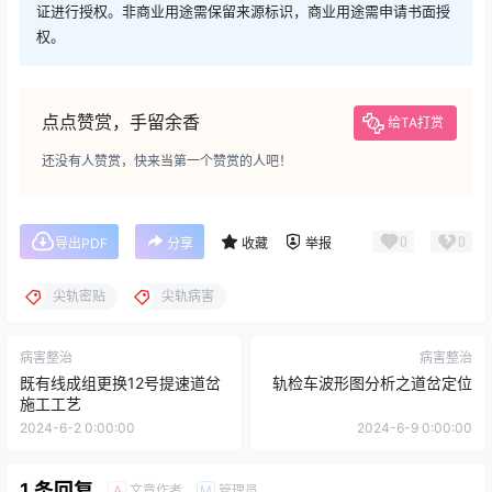
证进行授权。非商业用途需保留来源标识，商业用途需申请书面授
权。
点点赞赏，手留余香
给TA打赏
还没有人赞赏，快来当第一个赞赏的人吧！
0
0
导出PDF
分享
收藏
举报
尖轨密贴
尖轨病害
病害整治
病害整治
既有线成组更换12号提速道岔
轨检车波形图分析之道岔定位
施工工艺
2024-6-2 0:00:00
2024-6-9 0:00:00
1 条回复
文章作者
管理员
A
M