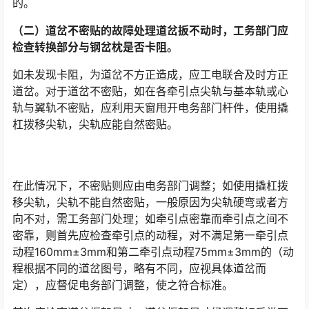
的。󠅅󠅃󠄵󠅂󠄪󠇖󠆨󠆨󠇕󠆞󠆒󠅬󠇘󠆭󠆘󠇙󠆝󠅵󠇗󠆭󠆁󠄐󠇗󠅹󠅸󠇖󠆍󠅳󠇖󠅹󠅰󠇖󠆌󠅹
（二）道岔不密贴的故障处理道岔扳不动时，工务部门应
检查转换部分与钢岔枕是否卡阻。
如未发现卡阻，为道岔不方正造成，应工电联合及时方正
道岔。对于道岔不密贴，如在各牵引点尖轨与基本轨或心
轨与翼轨不密贴，应利用天窗甩开电务部门杆件，使用撬
杠拨移尖轨，尖轨应能自然密贴。󠅅󠅃󠄵󠅂󠄪󠇖󠆨󠆨󠇕󠆞󠆒󠅬󠇘󠆭󠆘󠇙󠆝󠅵󠇗󠆭󠆁󠄐󠇗󠅹󠅸󠇖󠆍󠅳󠇖󠅹󠅰󠇖󠆌󠅹
在此情况下，不密贴则应由电务部门调整；如使用撬杠拨
移尖轨，尖轨不能自然密贴，一般原因为尖轨硬弯或者方
向不对，需工务部门处理；如牵引点密靠而牵引点之间不
密靠，则首先应检查牵引点的动程，对不满足第一牵引点
动程160mm±3mm和第二牵引点动程75mm±3mm的（动
程根据不同的道岔图号，略有不同，应视具体道岔而
定），应督促电务部门调整，使之符合标准。󠅅󠅃󠄵󠅂󠄪󠇖󠆨󠆨󠇕󠆞󠆒󠅬󠇘󠆭󠆘󠇙󠆝󠅵󠇗󠆭󠆁󠄐󠇗󠅹󠅸󠇖󠆍󠅳󠇖󠅹󠅰󠇖󠆌󠅹