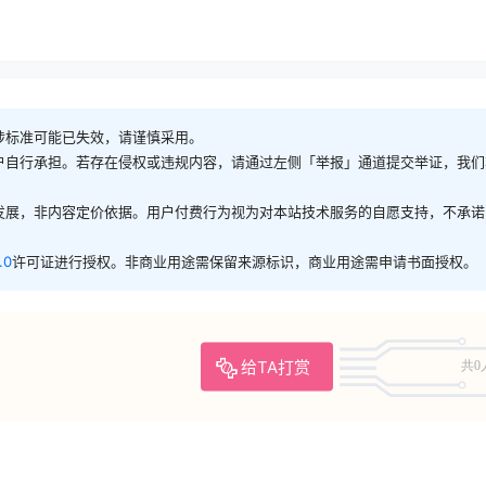
涉标准可能已失效，请谨慎采用。
户自行承担。若存在侵权或违规内容，请通过左侧「举报」通道提交举证，我们
发展，非内容定价依据。用户付费行为视为对本站技术服务的自愿支持，不承诺
.0
许可证进行授权。非商业用途需保留来源标识，商业用途需申请书面授权。
给TA打赏
共0