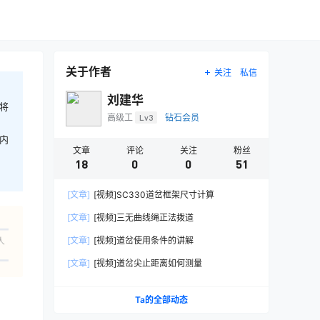
关于作者
关注
私信
刘建华
将
高级工
Lv3
钻石会员
内
文章
评论
关注
粉丝
18
0
0
51
[文章]
[视频]SC330道岔框架尺寸计算
[文章]
[视频]三无曲线绳正法拨道
[文章]
[视频]道岔使用条件的讲解
人
[文章]
[视频]道岔尖止距离如何测量
Ta的全部动态