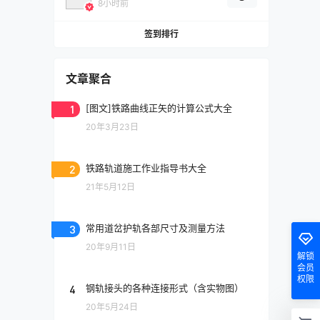
8小时前
签到排行
文章聚合
1
[图文]铁路曲线正矢的计算公式大全
20年3月23日
2
铁路轨道施工作业指导书大全
21年5月12日
3
常用道岔护轨各部尺寸及测量方法
20年9月11日
解锁
会员
权限
4
钢轨接头的各种连接形式（含实物图）
20年5月24日