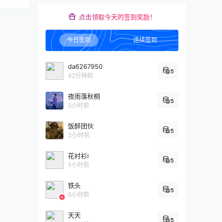
点击领取今天的签到奖励！
今日签到
连续签到
da6267950
5
42分钟前
夜雨落秋桐
5
2小时前
饭醉团伙
5
3小时前
花衬衫i
5
5小时前
铁头
5
5小时前
天天
5