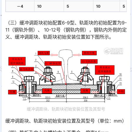
－4
10
5
10
5
（三）缓冲调距块初始配置6-9型、轨距块的初始配置为9-
11（钢轨外侧）、 10-12号（钢轨内侧），钢轨内外侧的定
义、缓冲调距块、轨距块初始安装位置如下图所示。󠅅󠅃󠄵󠅂󠄪󠇖󠆨󠆨󠇕󠆞󠆒󠅬󠇘󠆭󠆘󠇙󠆝󠅵󠇗󠆭󠆁󠄐󠇗󠅹󠅸󠇖󠆍󠅳󠇖󠅹󠅰󠇖󠆌󠅹
缓冲调距块、轨距块初始安装位置及其型号
缓冲调距块、轨距块初始安装位置及其型号（单位：mm）