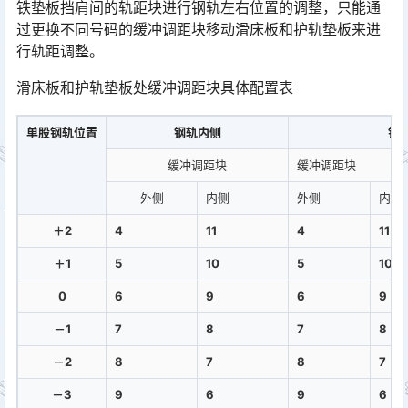
铁垫板挡肩间的轨距块进行钢轨左右位置的调整，只能通
过更换不同号码的缓冲调距块移动滑床板和护轨垫板来进
行轨距调整。󠅅󠅃󠄵󠅂󠄪󠇖󠆨󠆨󠇕󠆞󠆒󠅬󠇘󠆭󠆘󠇙󠆝󠅵󠇗󠆭󠆁󠄐󠇗󠅹󠅸󠇖󠆍󠅳󠇖󠅹󠅰󠇖󠆌󠅹
滑床板和护轨垫板处缓冲调距块具体配置表
单股钢轨位置
钢轨内侧
钢
缓冲调距块
缓冲调距块
外侧
内侧
外侧
内侧
＋2
4
11
4
11
＋1
5
10
5
10
0
6
9
6
9
－1
7
8
7
8
－2
8
7
8
7
－3
9
6
9
6