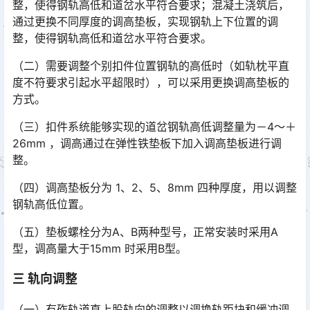
整，使得钢轨高低和道岔水平符合要求；混凝土浇筑后，
通过更换不同厚度的调高垫板，实现钢轨上下位置的调
整，使得钢轨高低和道岔水平符合要求。󠅅󠅃󠄵󠅂󠄪󠇖󠆨󠆨󠇕󠆞󠆒󠅬󠇘󠆭󠆘󠇙󠆝󠅵󠇗󠆭󠆁󠄐󠇗󠅹󠅸󠇖󠆍󠅳󠇖󠅹󠅰󠇖󠆌󠅹
（二）需要调整个别扣件位置钢轨的高低时（如轨枕平直
度不符要求引起水平超限时），可以采用更换调高垫板的
方式。
（三）扣件系统能够实现的道岔钢轨高低调整量为－4～＋
26mm ，调高通过在弹性铁垫板下加入调高垫板进行调
整。
（四）调高垫板分为 1、2、5、8mm 四种厚度，用以调整
钢轨高低位置。
（五）垫板螺栓分为A、B两种型号，正常安装时采用A
型，调高量大于15mm 时采用B型。
三 轨向调整
（一）有砟轨道直上股轨向的调整以调换轨距块和缓冲调