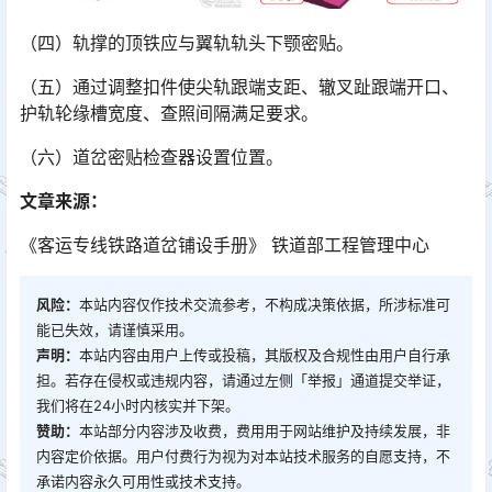
（四）轨撑的顶铁应与翼轨轨头下颚密贴。
（五）通过调整扣件使尖轨跟端支距、辙叉趾跟端开口、
护轨轮缘槽宽度、查照间隔满足要求。
（六）道岔密贴检查器设置位置。
文章来源：
《客运专线铁路道岔铺设手册》 铁道部工程管理中心
风险：
本站内容仅作技术交流参考，不构成决策依据，所涉标准可
能已失效，请谨慎采用。
声明：
本站内容由用户上传或投稿，其版权及合规性由用户自行承
担。若存在侵权或违规内容，请通过左侧「举报」通道提交举证，
我们将在24小时内核实并下架。
赞助：
本站部分内容涉及收费，费用用于网站维护及持续发展，非
内容定价依据。用户付费行为视为对本站技术服务的自愿支持，不
承诺内容永久可用性或技术支持。