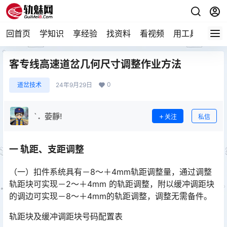
回首页
学知识
享经验
找资料
看视频
用工具
论技
客专线高速道岔几何尺寸调整作业方法
0
道岔技术
24年9月29日
`．荌靜!
关注
私信
一 轨距、支距调整
（一）扣件系统具有－8～＋4mm轨距调整量，通过调整
轨距块可实现－2～＋4mm 的轨距调整，附以缓冲调距块
的调边可实现－8～＋4mm的轨距调整，调整无需备件。
轨距块及缓冲调距块号码配置表