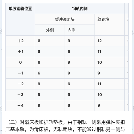
单股钢轨位置
钢轨内侧
缓冲调距块
轨距块
轨
外侧
内侧
＋2
6
9
12
9
＋1
6
9
11
10
0
6
9
10
11
－1
6
9
9
12
－2
9
6
11
10
－3
9
6
10
11
－4
9
6
9
12
（二）对滑床板和护轨垫板，由于钢轨一侧采用弹性夹扣
压基本轨，为滑床板，无轨距块，不能通过钢轨另一侧与