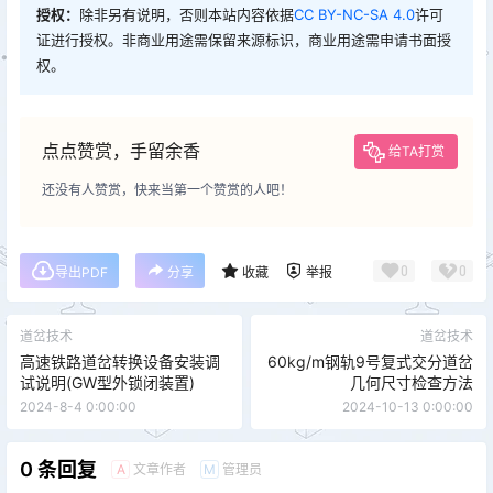
授权：
除非另有说明，否则本站内容依据
CC BY-NC-SA 4.0
许可
证进行授权。非商业用途需保留来源标识，商业用途需申请书面授
权。
点点赞赏，手留余香
给TA打赏
还没有人赞赏，快来当第一个赞赏的人吧！
0
0
导出PDF
分享
收藏
举报
道岔技术
道岔技术
高速铁路道岔转换设备安装调
60kg/m钢轨9号复式交分道岔
试说明(GW型外锁闭装置)
几何尺寸检查方法
2024-8-4 0:00:00
2024-10-13 0:00:00
0 条回复
文章作者
管理员
A
M