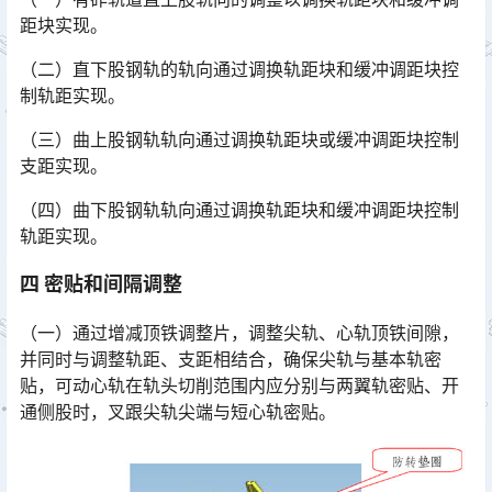
距块实现。
（二）直下股钢轨的轨向通过调换轨距块和缓冲调距块控
制轨距实现。
（三）曲上股钢轨轨向通过调换轨距块或缓冲调距块控制
支距实现。
（四）曲下股钢轨轨向通过调换轨距块和缓冲调距块控制
轨距实现。
四 密贴和间隔调整
（一）通过增减顶铁调整片，调整尖轨、心轨顶铁间隙，
并同时与调整轨距、支距相结合，确保尖轨与基本轨密
贴，可动心轨在轨头切削范围内应分别与两翼轨密贴、开
通侧股时，叉跟尖轨尖端与短心轨密贴。󠅅󠅃󠄵󠅂󠄪󠇖󠆨󠆨󠇕󠆞󠆒󠅬󠇘󠆭󠆘󠇙󠆝󠅵󠇗󠆭󠆁󠄐󠇗󠅹󠅸󠇖󠆍󠅳󠇖󠅹󠅰󠇖󠆌󠅹