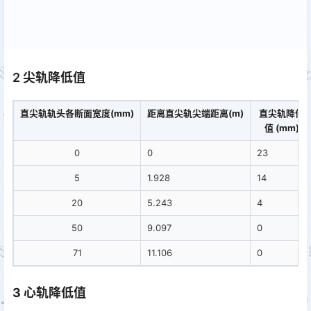
2 尖轨降低值
直尖轨轨头各断面宽度(mm)
距离直尖轨尖端距离(m)
直尖轨降低
值 (mm)
0
0
23
5
1.928
14
20
5.243
4
50
9.097
0
71
11.106
0
3 心轨降低值