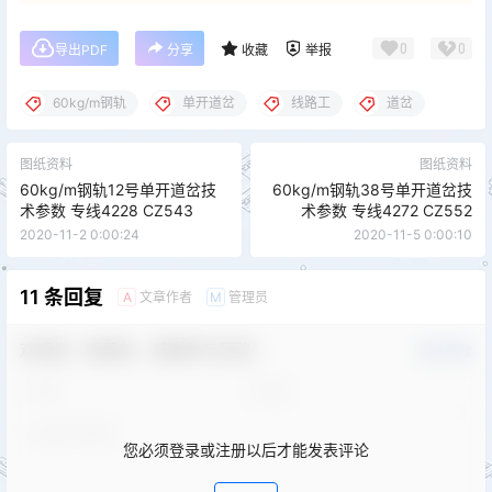
0
0
导出PDF
分享
收藏
举报
60kg/m钢轨
单开道岔
线路工
道岔
图纸资料
图纸资料
60kg/m钢轨12号单开道岔技
60kg/m钢轨38号单开道岔技
术参数 专线4228 CZ543
术参数 专线4272 CZ552
2020-11-2 0:00:24
2020-11-5 0:00:10
11 条回复
文章作者
管理员
A
M
欢迎您，新朋友，感谢参与互动！
确认修改
您必须登录或注册以后才能发表评论