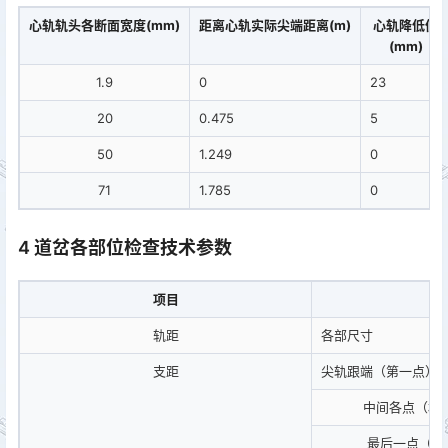
心轨轨头各断面宽度(mm)
距离心轨实际尖端距离(m)
心轨降低值
(mm)
1.9
0
23
20
0.475
5
50
1.249
0
71
1.785
0
4 道岔各部位检查技术参数
项目
轨距
各部尺寸
支距
尖轨跟端（第一点）
中间各点（相邻
最后一点（距