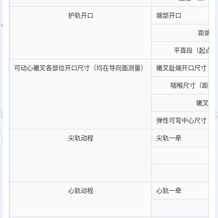
护轨开口
端部开口
距端部
平直段（起点距
可动心辙叉各部位开口尺寸（均在导向面测量）
辙叉趾端开口尺寸
咽喉尺寸（距辙叉
辙叉跟
弹性可弯中心尺寸（距辙
尖轨动程
尖轨一牵
尖
尖
心轨动程
心轨一牵
心