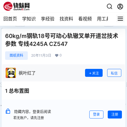
回首页
学知识
享经验
找资料
看视频
用工具
论技
60kg/m钢轨18号可动心轨辙叉单开道岔技术
参数 专线4245A CZ547
0
图纸资料
20年11月3日
枫叶红了
关注
私信
1 总布置图
隐藏内容，登录后阅读
登录
注册
若无账户，请先注册