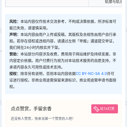
轨撑与轨头下
风险：
本站内容仅作技术交流参考，不构成决策依据，所涉标准可
能已失效，请谨慎采用。
声明：
本站内容由用户上传或投稿，其版权及合规性由用户自行承
担。若存在侵权或违规内容，请通过左侧「举报」通道提交举证，
我们将在24小时内核实并下架。
赞助：
本站部分内容涉及收费，费用用于网站维护及持续发展，非
内容定价依据。用户付费行为视为对本站技术服务的自愿支持，不
承诺内容永久可用性或技术支持。
授权：
除非另有说明，否则本站内容依据
CC BY-NC-SA 4.0
许可
证进行授权。非商业用途需保留来源标识，商业用途需申请书面授
权。
点点赞赏，手留余香
给TA打赏
还没有人赞赏，快来当第一个赞赏的人吧！