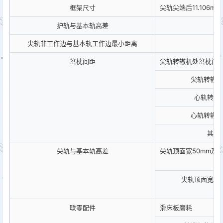
框架尺寸
尖轨尖端后11.106m
护轨与基本轨高差
尖轨非工作边与基本轨工作边最小距离
岔枕间距
尖轨转辙机处岔枕间
尖轨转辙机
心轨转辙
心轨转辙机
其余
尖轨与基本轨高差
尖轨顶面宽50mm及
尖轨顶面宽5
联零配件
滑床板磨耗