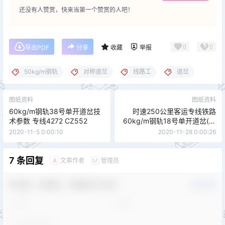
还没有人赞赏，快来当第一个赞赏的人吧！
0
0
导出PDF
分享
收藏
举报
50kg/m钢轨
对称道岔
线路工
道岔
图纸资料
图纸资料
60kg/m钢轨38号单开道岔技
时速250公里客运专线铁路
术参数 专线4272 CZ552
60kg/m钢轨18号单开道岔(有
砟) CZ2602 客专线(07)004
2020-11-5 0:00:10
2020-11-28 0:00:26
7 条回复
文章作者
管理员
A
M
欢迎您，新朋友，感谢参与互动！
确认修改