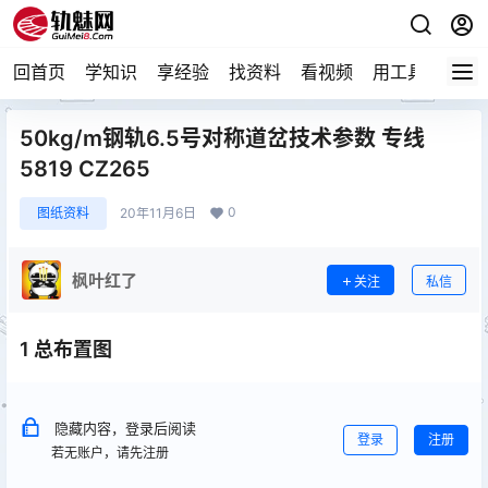
回首页
学知识
享经验
找资料
看视频
用工具
论技
50kg/m钢轨6.5号对称道岔技术参数 专线
5819 CZ265
0
图纸资料
20年11月6日
枫叶红了
关注
私信
1 总布置图
隐藏内容，登录后阅读
登录
注册
若无账户，请先注册