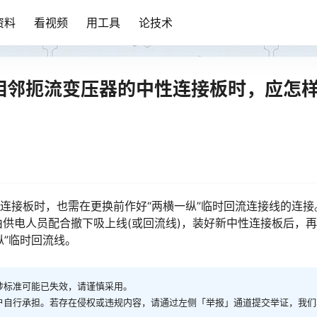
资料
看视频
用工具
论技术
两相邻扼流变压器的中性连接板时，应怎
性连接板时，也需在更换前作好“两横一纵”临时回流连接线的连接
供电人员配合撤下吸上线(或回流线)，装好新中性连接板后，
󠇗󠅹󠅸󠇖󠆍󠅳󠇖󠅹󠅰󠇖󠆌󠅹
涉标准可能已失效，请谨慎采用。
户自行承担。若存在侵权或违规内容，请通过左侧「举报」通道提交举证，我们