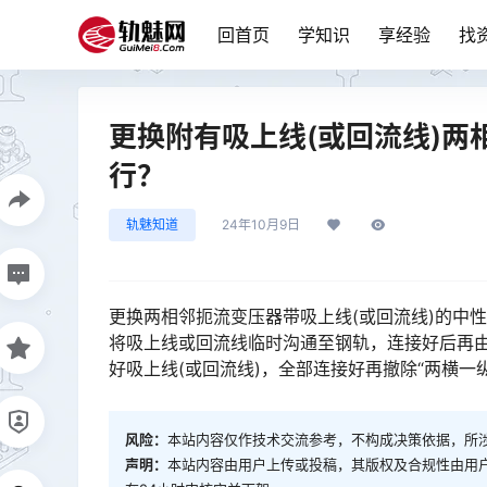
回首页
学知识
享经验
找
更换附有吸上线(或回流线)
行？
轨魅知道
24年10月9日
更换两相邻扼流变压器带吸上线(或回流线)的中
将吸上线或回流线临时沟通至钢轨，连接好后再由
好吸上线(或回流线)，全部连接好再撤除“两横一纵”临时回流线。󠅅󠅃󠄵󠅂󠄪󠇖󠆨󠆨󠇕󠆞󠆒󠅬󠇘󠆭󠆘󠇙󠆝󠅵󠇗󠆭󠆁󠄐
风险：
本站内容仅作技术交流参考，不构成决策依据，所
声明：
本站内容由用户上传或投稿，其版权及合规性由用