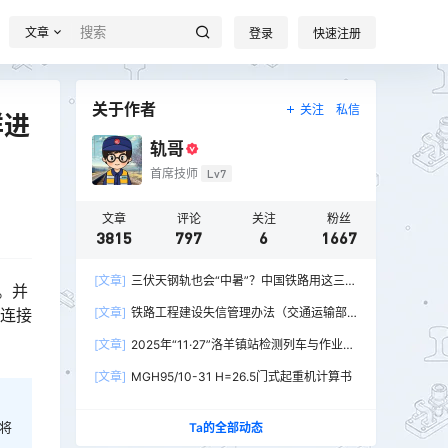
文章
登录
快速注册
关于作者
关注
私信
样进
轨哥
首席技师
Lv7
文章
评论
关注
粉丝
3815
797
6
1667
[文章]
三伏天钢轨也会“中暑”？中国铁路用这三招
。并
破解热胀冷缩难题
再连接
[文章]
铁路工程建设失信管理办法（交通运输部
令2026年第15号）
[文章]
2025年“11·27”洛羊镇站检测列车与作业人
员相撞重大交通事故
[文章]
MGH95/10-31 H=26.5门式起重机计算书
将
Ta的全部动态