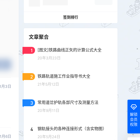
签到排行
文章聚合
1
[图文]铁路曲线正矢的计算公式大全
20年3月23日
提交
2
铁路轨道施工作业指导书大全
21年5月12日
11月3日
3
常用道岔护轨各部尺寸及测量方法
20年9月11日
解锁
会员
权限
4
钢轨接头的各种连接形式（含实物图）
11月6日
20年5月24日