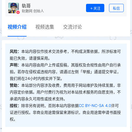
轨哥
关注
私信
轨魅网 创始人
视频介绍
视频选集
交流讨论
风险：
本站内容仅作技术交流参考，不构成决策依据，所涉标准可
能已失效，请谨慎采用。
声明：
本站内容由用户上传或投稿，其版权及合规性由用户自行承
担。若存在侵权或违规内容，请通过左侧「举报」通道提交举证，
我们将在24小时内核实并下架。
赞助：
本站部分内容涉及收费，费用用于网站维护及持续发展，非
内容定价依据。用户付费行为视为对本站技术服务的自愿支持，不
承诺内容永久可用性或技术支持。
授权：
除非另有说明，否则本站内容依据
CC BY-NC-SA 4.0
许可
证进行授权。非商业用途需保留来源标识，商业用途需申请书面授
权。