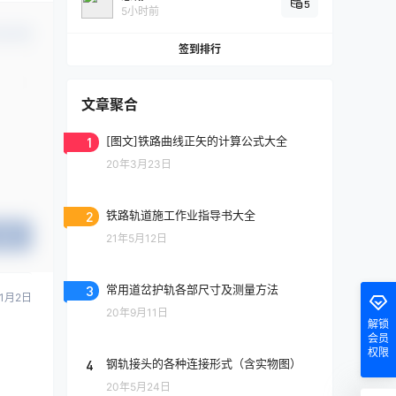
5
5小时前
认修改
签到排行
文章聚合
1
[图文]铁路曲线正矢的计算公式大全
20年3月23日
2
铁路轨道施工作业指导书大全
提交
21年5月12日
3
常用道岔护轨各部尺寸及测量方法
11月2日
20年9月11日
解锁
会员
权限
4
钢轨接头的各种连接形式（含实物图）
20年5月24日