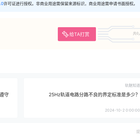
.0
许可证进行授权。非商业用途需保留来源标识，商业用途需申请书面授权。
给TA打赏
共0
轨魅知道
遵守
25Hz轨道电路分路不良的界定标准是多少？
2024-10-2 0:00:00
提