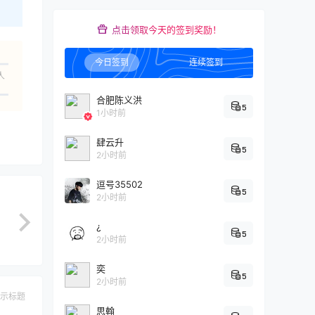
点击领取今天的签到奖励！
今日签到
连续签到
人
合肥陈义洪
5
1小时前
肆云升
5
2小时前
逗号35502
5
2小时前
¿
5
2小时前
奕
5
2小时前
示标题
思翰