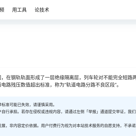
频
用工具
论技术
？
因，在钢轨轨面形成了一层绝缘隔离层，列车轮对不能完全短路
󠅂󠄪󠇖󠆨󠆨󠇕󠆞󠆒󠅬󠇘󠆭󠆘󠇙󠆝󠅵󠇗󠆭󠆁󠄐󠇗󠅹󠅸󠇖󠆍󠅳󠇖󠅹󠅰󠇖󠆌󠅹
涉标准可能已失效，请谨慎采用。
户自行承担。若存在侵权或违规内容，请通过左侧「举报」通道提交举证，我们
发展，非内容定价依据。用户付费行为视为对本站技术服务的自愿支持，不承诺