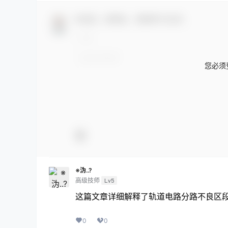
欢迎您，新朋友，感谢参与互动！
您必须
※沩..?
高级技师
Lv5
这篇文章详细解释了轨道电路分路不良区段
0
0