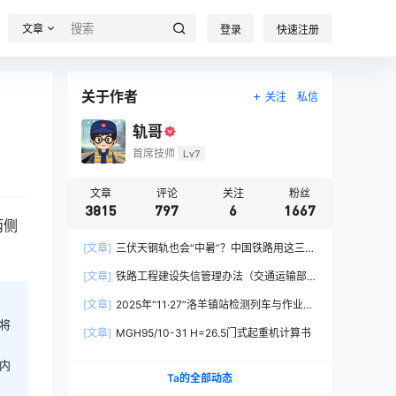
文章
登录
快速注册
关于作者
关注
私信
轨哥
首席技师
Lv7
文章
评论
关注
粉丝
3815
797
6
1667
两侧
[文章]
三伏天钢轨也会“中暑”？中国铁路用这三招
破解热胀冷缩难题
[文章]
铁路工程建设失信管理办法（交通运输部
令2026年第15号）
[文章]
2025年“11·27”洛羊镇站检测列车与作业人
员相撞重大交通事故
将
[文章]
MGH95/10-31 H=26.5门式起重机计算书
内
Ta的全部动态