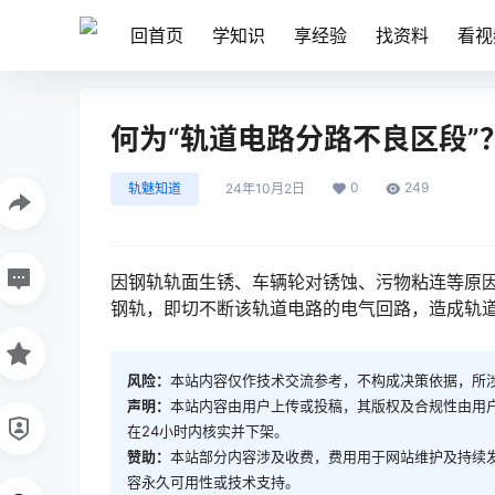
回首页
学知识
享经验
找资料
看视
何为“轨道电路分路不良区段”
0
249
轨魅知道
24年10月2日
因钢轨轨面生锈、车辆轮对锈蚀、污物粘连等原
钢轨，即切不断该轨道电路的电气回路，造成轨道电路残压数值超出标准，称为“轨道电路分路不良区段”。󠅅󠅃
风险：
本站内容仅作技术交流参考，不构成决策依据，所
声明：
本站内容由用户上传或投稿，其版权及合规性由用
在24小时内核实并下架。
赞助：
本站部分内容涉及收费，费用用于网站维护及持续
容永久可用性或技术支持。