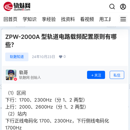
回首页
学知识
享经验
找资料
看视频
用工具
论技
ZPW-2000A 型轨道电路载频配置原则有哪
些？
0
轨魅知道
24年10月23日
轨哥
关注
私信
轨魅网 创始人
（1）区间
下行：1700、2300Hz（分 1、2 两型）
上行：2000、2600Hz（分 1、2 两型）
（2）站内
下行正线电码化 1700、2300Hz，下行侧线电码化
1700Hz