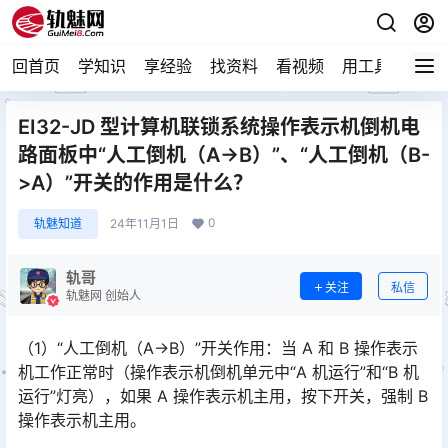
回首页
学知识
享经验
找资料
看视频
用工具
论技
EI32-JD 型计算机联锁系统操作表示机倒机电
路面板中“人工倒机（A->B）”、“人工倒机（B-
>A）”开关的作用是什么？
0
轨魅知道
24年11月1日
轨哥
关注
私信
轨魅网 创始人
（1）“人工倒机（A->B）”开关作用：当 A 和 B 操作表示
机工作正常时（操作表示机倒机单元中“A 机运行”和“B 机
运行”灯亮），如果 A 操作表示机主用，按下开关，强制 B
操作表示机主用。󠅅󠅃󠄵󠅂󠄪󠇖󠆨󠆨󠇕󠆞󠆒󠅬󠇘󠆭󠆘󠇙󠆝󠅵󠇗󠆭󠆁󠄐󠇗󠅹󠅸󠇖󠆍󠅳󠇖󠅹󠅰󠇖󠆌󠅹