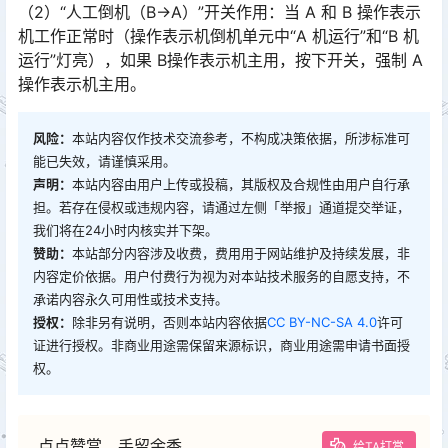
（2）“人工倒机（B->A）”开关作用：当 A 和 B 操作表示
机工作正常时（操作表示机倒机单元中“A 机运行”和“B 机
运行”灯亮），如果 B操作表示机主用，按下开关，强制 A
操作表示机主用。󠅅󠅃󠄵󠅂󠄪󠇖󠆨󠆨󠇕󠆞󠆒󠅬󠇘󠆭󠆘󠇙󠆝󠅵󠇗󠆭󠆁󠄐󠇗󠅹󠅸󠇖󠆍󠅳󠇖󠅹󠅰󠇖󠆌󠅹
风险：
本站内容仅作技术交流参考，不构成决策依据，所涉标准可
能已失效，请谨慎采用。
声明：
本站内容由用户上传或投稿，其版权及合规性由用户自行承
担。若存在侵权或违规内容，请通过左侧「举报」通道提交举证，
我们将在24小时内核实并下架。
赞助：
本站部分内容涉及收费，费用用于网站维护及持续发展，非
内容定价依据。用户付费行为视为对本站技术服务的自愿支持，不
承诺内容永久可用性或技术支持。
授权：
除非另有说明，否则本站内容依据
CC BY-NC-SA 4.0
许可
证进行授权。非商业用途需保留来源标识，商业用途需申请书面授
权。
点点赞赏，手留余香
给TA打赏