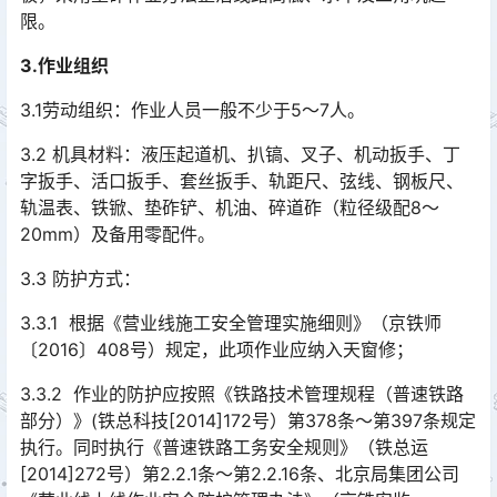
限。
3.作业组织
3.1劳动组织：作业人员一般不少于5～7人。
3.2 机具材料：液压起道机、扒镐、叉子、机动扳手、丁
字扳手、活口扳手、套丝扳手、轨距尺、弦线、钢板尺、
轨温表、铁锨、垫砟铲、机油、碎道砟（粒径级配8～
20mm）及备用零配件。󠅅󠅃󠄵󠅂󠄪󠇖󠆨󠆨󠇕󠆞󠆒󠅬󠇘󠆭󠆘󠇙󠆝󠅵󠇗󠆭󠆁󠄐󠇗󠅹󠅸󠇖󠆍󠅳󠇖󠅹󠅰󠇖󠆌󠅹
3.3 防护方式：
3.3.1 根据《营业线施工安全管理实施细则》（京铁师
〔2016〕408号）规定，此项作业应纳入天窗修；
3.3.2 作业的防护应按照《铁路技术管理规程（普速铁路
部分）》(铁总科技[2014]172号）第378条～第397条规定
执行。同时执行《普速铁路工务安全规则》（铁总运
[2014]272号）第2.2.1条～第2.2.16条、北京局集团公司