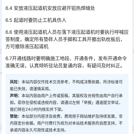
6.4 安放液压起道机安放应避开铝热焊缝处
6.5 起道时要防止工机具伤人
6.6 使用液压起道机人员在落下液压起道机时要执行呼喊应
答制度，确定所有垫砟人员手脚和工具开撤出轨枕板后，
方可撤除液压起道机
6.7开通线路时要明确施工地段、开通条件，发布开通命令
准确无误，认真倾听驻站员复诵内容，有疑问及时纠正。
风险：
本站内容仅作技术交流参考，不构成决策依据，所涉标准可
能已失效，请谨慎采用。
声明：
本站内容由用户上传或投稿，其版权及合规性由用户自行承
担。若存在侵权或违规内容，请通过左侧「举报」通道提交举证，
我们将在24小时内核实并下架。
赞助：
本站部分内容涉及收费，费用用于网站维护及持续发展，非
内容定价依据。用户付费行为视为对本站技术服务的自愿支持，不
承诺内容永久可用性或技术支持。