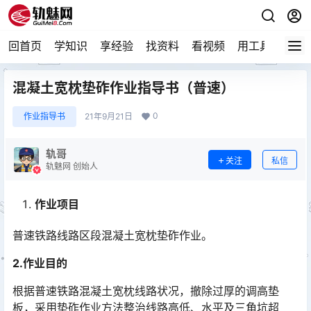
回首页
学知识
享经验
找资料
看视频
用工具
论技
混凝土宽枕垫砟作业指导书（普速）
0
作业指导书
21年9月21日
轨哥
关注
私信
轨魅网 创始人
作业项目
普速铁路线路区段混凝土宽枕垫砟作业。
2.作业目的
根据普速铁路混凝土宽枕线路状况，撤除过厚的调高垫
板，采用垫砟作业方法整治线路高低、水平及三角坑超