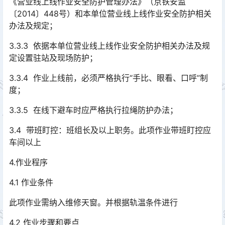
《营业线上线作业安全防护管理办法》（京铁安监
〔2014〕448号）和本单位营业线上线作业安全防护相关
办法及规定；󠅅󠅃󠄵󠅂󠄪󠇖󠆨󠆨󠇕󠆞󠆒󠅬󠇘󠆭󠆘󠇙󠆝󠅵󠇗󠆭󠆁󠄐󠇗󠅹󠅸󠇖󠆍󠅳󠇖󠅹󠅰󠇖󠆌󠅹
3.3.3 依据本单位营业线上线作业安全防护相关办法及规
定设置驻站及现场防护；
3.3.4 作业上线前，必须严格执行“手比、眼看、口呼”制
度；
3.3.5 在线下避车时应严格执行拉绳防护办法；
3.4 带班盯控：班组长及以上职务。此项作业带班盯控应
车间以上
4.作业程序
4.1 作业条件
此项作业需纳入维修天窗。并根据轨温条件进行
4.2 作业步骤和要点