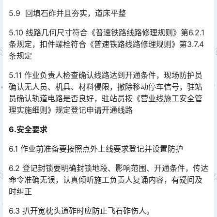
5.9 回填石砟并且夯实，道床平整
5.10 线路几何尺寸符合《普速铁路线路修理规则》第6.2.1
条规定，扣件螺栓符合《普速铁路线路修理规则》第3.7.4
条规定
5.11 作业负责人检查确认线路达到开通条件，现场防护员
确认无人员、机具、材料侵限，撤除移动停车信号，驻站
员确认轨道电路是否良好，驻站员按《营业线施工安全管
理实施细则》规定登记申请开通线路󠅅󠅃󠄵󠅂󠄪󠇖󠆨󠆨󠇕󠆞󠆒󠅬󠇘󠆭󠆘󠇙󠆝󠅵󠇗󠆭󠆁󠄐󠇗󠅹󠅸󠇖󠆍󠅳󠇖󠅹󠅰󠇖󠆌󠅹
6.安全要求
6.1 作业前准备要按照点外上线要求登记并设置防护
6.2 登记封锁要明确封锁地段、影响范围、开通条件，传达
命令准确无误，认真倾听施工负责人复诵内容，有疑问及
时纠正
6.3 扒开宽枕头道砟时应防止飞石砟伤人。