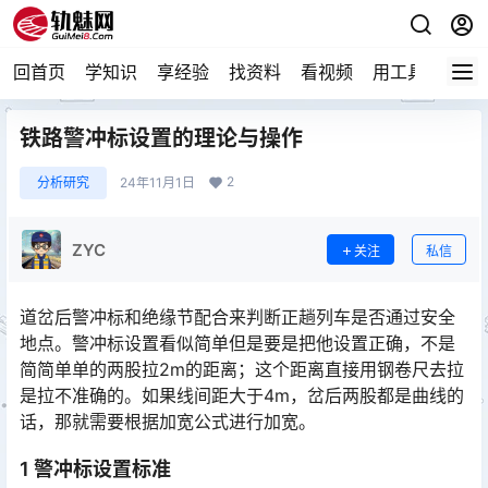
回首页
学知识
享经验
找资料
看视频
用工具
论技
铁路警冲标设置的理论与操作
2
分析研究
24年11月1日
ZYC
关注
私信
道岔后警冲标和绝缘节配合来判断正趟列车是否通过安全
地点。警冲标设置看似简单但是要是把他设置正确，不是
简简单单的两股拉2m的距离；这个距离直接用钢卷尺去拉
是拉不准确的。如果线间距大于4m，岔后两股都是曲线的
话，那就需要根据加宽公式进行加宽。󠅅󠅃󠄵󠅂󠄪󠇖󠆨󠆨󠇕󠆞󠆒󠅬󠇘󠆭󠆘󠇙󠆝󠅵󠇗󠆭󠆁󠄐󠇗󠅹󠅸󠇖󠆍󠅳󠇖󠅹󠅰󠇖󠆌󠅹
1 警冲标设置标准