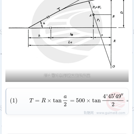
图4 警冲标到辙叉跟的距离
(
1
)
T
=
R
×
tan
′
2
a
=
2
20.797
=
500
×
m
tan
4
∘
45
′
49
′