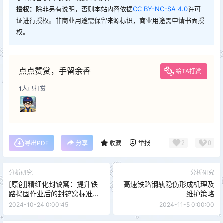
授权：
除非另有说明，否则本站内容依据
CC BY-NC-SA 4.0
许可
证进行授权。非商业用途需保留来源标识，商业用途需申请书面授
权。
点点赞赏，手留余香
给TA打赏
1
人已打赏
2
0
导出PDF
分享
收藏
举报
分析研究
分析研究
[原创]精细化封镐窝：提升铁
高速铁路钢轨隐伤形成机理及
路捣固作业后的封镐窝标准、
维护策略
技巧与效率提升
2024-10-24 0:00:45
2024-11-5 0:00:00