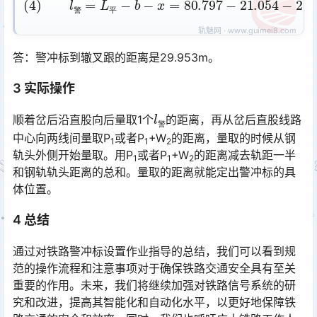
警
平
答：警冲标到辙叉跟的距离是29.953m。
3 实际操作
l
警
顺着岔后沿直股向后量取1个
的距离，再从岔后直股线路
警
中心向两线间量取P
或者P
+W
的距离，量取的时候从钢
1
1
2
轨头外侧开始量取。用P
或者P
+W
的距离减去轨距一半
1
1
2
和钢轨轨头距离的总和。量取的距离就能定出警冲标的具
体位置。
4 总结
通过对铁路警冲标设置作业指导的总结，我们可以看到规
范的操作流程和注意事项对于确保铁路交通安全具有至关
重要的作用。未来，我们将继续加强对铁路信号系统的研
究和改进，提高其智能化和自动化水平，以更好地保障铁