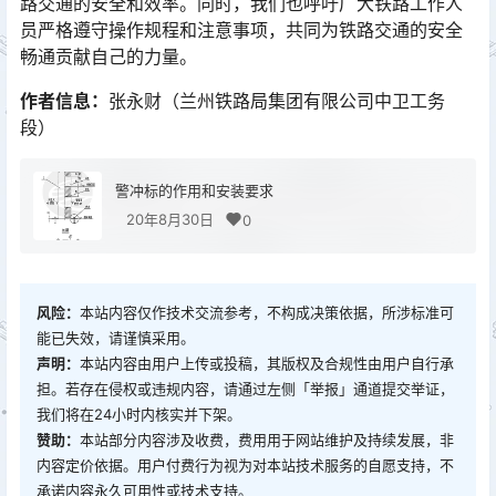
路交通的安全和效率。同时，我们也呼吁广大铁路工作人
员严格遵守操作规程和注意事项，共同为铁路交通的安全
畅通贡献自己的力量。󠅅󠅃󠄵󠅂󠄪󠇖󠆨󠆨󠇕󠆞󠆒󠅬󠇘󠆭󠆘󠇙󠆝󠅵󠇗󠆭󠆁󠄐󠇗󠅹󠅸󠇖󠆍󠅳󠇖󠅹󠅰󠇖󠆌󠅹
作者信息：
张永财（兰州铁路局集团有限公司中卫工务
段）
警冲标的作用和安装要求
20年8月30日
0
风险：
本站内容仅作技术交流参考，不构成决策依据，所涉标准可
能已失效，请谨慎采用。
声明：
本站内容由用户上传或投稿，其版权及合规性由用户自行承
担。若存在侵权或违规内容，请通过左侧「举报」通道提交举证，
我们将在24小时内核实并下架。
赞助：
本站部分内容涉及收费，费用用于网站维护及持续发展，非
内容定价依据。用户付费行为视为对本站技术服务的自愿支持，不
承诺内容永久可用性或技术支持。