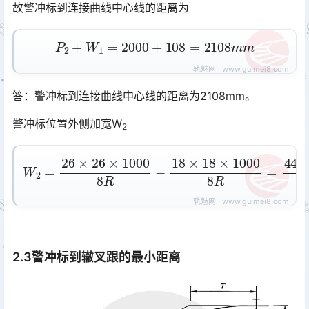
故警冲标到连接曲线中心线的距离为
P
2
+
W
1
=
2000
+
108
=
2108
m
m
答：警冲标到连接曲线中心线的距离为2108mm。
警冲标位置外侧加宽W
2
W
2
=
26
×
26
×
1000
8
R
−
44000
R
18
×
18
×
1000
8
R
=
2.3警冲标到辙叉跟的最小距离