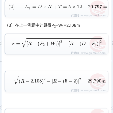
(
2
)
L
平
=
D
×
N
+
T
=
5
×
12
+
20.797
=
80.797
m
平
（3）在上一例题中计算得P
+W
=2.108m
2
1
x
=
[
R
−
(
P
2
+
W
1
)
]
2
−
[
R
−
(
D
−
P
1
)
]
2
=
(
R
−
2.108
)
2
−
[
R
−
(
5
−
2
)
]
2
=
29.790
m
−
b
−
x
=
80.797
−
(
21.054
4
)
l
警
=
−
L
29.790
平
=
29.953
m