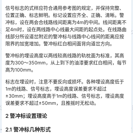
信号标志的式样应符合通用参考图的规定，并保持完整、
位置正确、标志鲜明。标记设置应齐全、正确、清晰。警
冲标，设在两会合线路线间距离为4m的中间。线间距离不
足4m时，设在两线路中心线最大间距的起点处。在线路曲
线部分所设道岔附近的警冲标与线路中心线间的距离应按
限界的加宽增加。警冲标红白相间面背向道岔方向。󠅅󠅃󠄵󠅂󠄪󠇖󠆨󠆨󠇕󠆞󠆒󠅬󠇘󠆭󠆘󠇙󠆝󠅵󠇗󠆭󠆁󠄐󠇗󠅹󠅸󠇖󠆍󠅳󠇖󠅹󠅰󠇖󠆌󠅹
警冲标的埋设高度以两线较高线路的轨枕面为标准，其高
度为300～350mm，从上到下的油漆要求红白相间，每节
高为100mm。
标志在埋设时，注意不要反向或损坏。各种埋设高度低于
1m的线路、信号标志，埋设高度误差要求不超过
±30mm；埋设高度高于1m的线路、信号标志，埋设高度
误差要求不超过±50mm，且推摇时无松动。󠅅󠅃󠄵󠅂󠄪󠇖󠆨󠆨󠇕󠆞󠆒󠅬󠇘󠆭󠆘󠇙󠆝󠅵󠇗󠆭󠆁󠄐󠇗󠅹󠅸󠇖󠆍󠅳󠇖󠅹󠅰󠇖󠆌󠅹
2 警冲标设置理论
2.1 警冲标几种形式