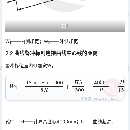
图3
W
——内侧加宽；W
——外侧加宽
1
2
2.2 曲线警冲标到连接曲线中心线的距离
警冲标位置内侧加宽W
1
W
1
=
18
×
18
×
1000
8
R
+
1500
H
h
1500
=
40500
R
+
H
h
式中 ：H——计算高度取4000mm；h——曲线超高。