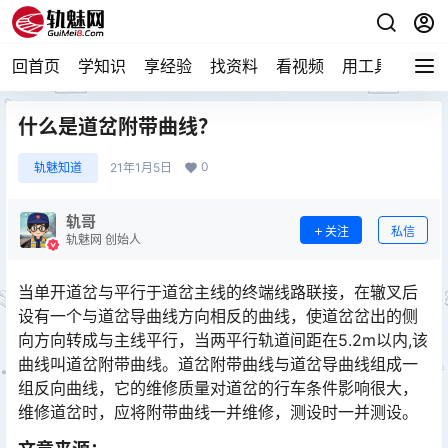
回首页
学知识
享经验
找资料
看视频
用工具
论技
什么是道岔附带曲线？
0
轨魅知道
21年1月5日
轨哥
关注
私信
轨魅网 创始人
当单开道岔与平行于道岔主线的终端线路联接，在辙叉后
设有一个与道岔导曲线方向相反的曲线，使道岔岔出的侧
向方向转成与主线平行，当两平行轨道间距在5.2m以内,该
曲线叫道岔附带曲线。道岔附带曲线与道岔导曲线组成一
组反向曲线，它的维修质量对道岔的行车条件影响很大，
维修道岔时，应将附带曲线一并维修，测设时一并测设。󠅅󠅃󠄵󠅂󠄪󠇖󠆨󠆨󠇕󠆞󠆒󠅬󠇘󠆭󠆘󠇙󠆝󠅵󠇗󠆭󠆁󠄐󠇗󠅹󠅸󠇖󠆍󠅳󠇖󠅹󠅰󠇖󠆌󠅹