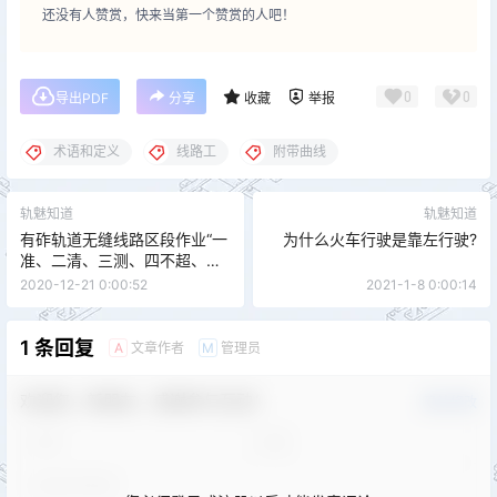
还没有人赞赏，快来当第一个赞赏的人吧！
0
0
导出PDF
分享
收藏
举报
术语和定义
线路工
附带曲线
轨魅知道
轨魅知道
有砟轨道无缝线路区段作业“一
为什么火车行驶是靠左行驶?
准、二清、三测、四不超、五
不走”的经验内容是什么?
2020-12-21 0:00:52
2021-1-8 0:00:14
1 条回复
文章作者
管理员
A
M
欢迎您，新朋友，感谢参与互动！
确认修改