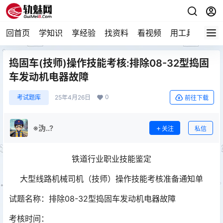
回首页
学知识
享经验
找资料
看视频
用工具
论技
捣固车(技师)操作技能考核:排除08-32型捣固
车发动机电器故障
0
考试题库
25年4月26日
前往下载
※沩..?
关注
私信
铁道行业职业技能鉴定
大型线路机械司机（技师）操作技能考核准备通知单
试题名称：排除08-32型捣固车发动机电器故障
考核时间：