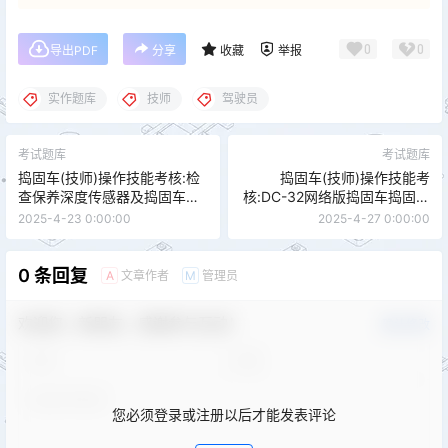
0
0
导出PDF
分享
收藏
举报
实作题库
技师
驾驶员
考试题库
考试题库
捣固车(技师)操作技能考核:检
捣固车(技师)操作技能考
查保养深度传感器及捣固车没
核:DC-32网络版捣固车捣固装
有起道
置不下降故障处理
2025-4-23 0:00:00
2025-4-27 0:00:00
0 条回复
文章作者
管理员
A
M
欢迎您，新朋友，感谢参与互动！
确认修改
您必须登录或注册以后才能发表评论