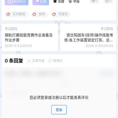
0
0
导出PDF
分享
收藏
举报
实作题库
技师
驾驶员
考试题库
考试题库
钢轨打磨技能竞赛作业准备及
道岔捣固车(技师)操作技能考
作业步骤
核:各工作装置锁定灯亮、总锁
定灯红灯亮故障处理
2025-5-5 0:00:00
2025-5-8 0:00:00
0 条回复
文章作者
管理员
A
M
欢迎您，新朋友，感谢参与互动！
确认修改
您必须登录或注册以后才能发表评论
登录