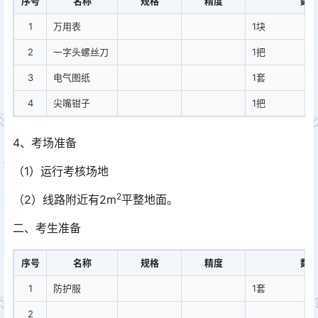
序号
名称
规格
精度
数
1
万用表
1块
2
一字头螺丝刀
1把
3
电气图纸
1套
4
尖嘴钳子
1把
4、考场准备
（1）运行考核场地
2
（2）线路附近有2m
平整地面。
二、考生准备
序号
名称
规格
精度
数
1
防护服
1套
2