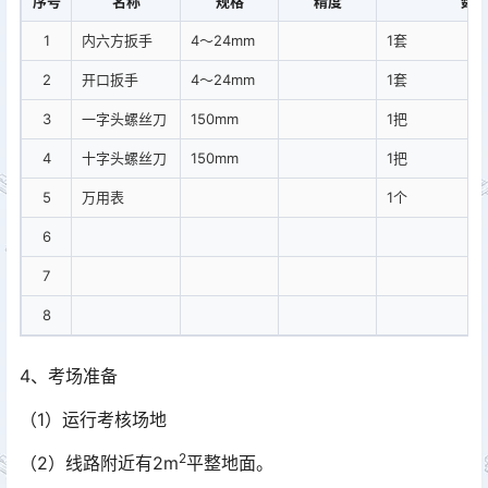
序号
名称
规格
精度
数
1
内六方扳手
4～24mm
1套
2
开口扳手
4～24mm
1套
3
一字头螺丝刀
150mm
1把
4
十字头螺丝刀
150mm
1把
5
万用表
1个
6
7
8
4、考场准备
（1）运行考核场地
2
（2）线路附近有2m
平整地面。