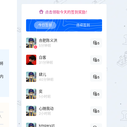
点击领取今天的签到奖励！
今日签到
连续签到
合肥陈义洪
5
5分钟前
白客
5
31分钟前
将
肆儿
内
5
40分钟前
奕
5
1小时前
心随我动
5
2小时前
人
kmgwyzt