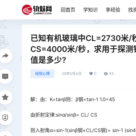
回首页
学知识
享经验
找
已知有机玻璃中CL=2730米/
CS=4000米/秒，求用于探
值是多少?
0
43
经验心得
25年5月4日
解：由：K=tanβ则：β钢=tan-1 1.0=45
由折射定律:sinα/sinβ= CL/ CS
则入射角α=sin-1(sinβ钢×CL/CS钢)= sin-1 (sin4