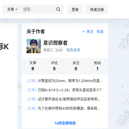
文章
登录
快速注册
关于作者
关注
私信
意识观察者
际K
高级工
Lv3
钻石会员
文章
评论
关注
粉丝
8
0
0
1
[文章]
计算直径为22mm，频率为1.25MHz的直探
头在钢中的近场长度和半扩散角各是多少？（钢
[文章]
已知θ=8.14°,λ=2.38，求探头直径是多少？
C1=5900m/s）
[文章]
试计算声波在水/钢界面的声压反射率和声
压透过率。（Z水=1.5X10 kg/m2.s；Z钢=4.5X10
[文章]
为了在钢中得到45的折射横波，需采用多
kg/m2.s）
少度入射角的斜探头？（有机玻璃Cl=2730m/s;
钢Cs=3200m/s）
Ta的全部动态