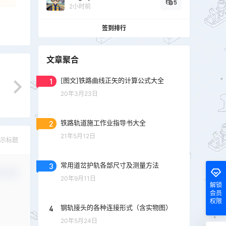
5
2小时前
签到排行
文章聚合
1
[图文]铁路曲线正矢的计算公式大全
20年3月23日
2
铁路轨道施工作业指导书大全
21年5月12日
示标题
3
常用道岔护轨各部尺寸及测量方法
认修改
20年9月11日
解锁
会员
权限
4
钢轨接头的各种连接形式（含实物图）
20年5月24日