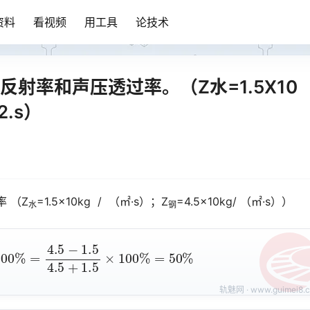
资料
看视频
用工具
论技术
射率和声压透过率。（Z水=1.5X10
2.s）
 （Z
=1.5×10kg / （㎡·s）；Z
=4.5×10kg/ （㎡·s））
水
钢
00
%
=
4.5
−
1.5
4.5
+
1.5
×
100
%
=
50
%