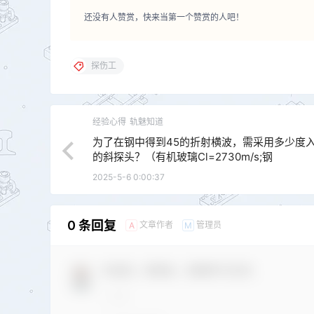
还没有人赞赏，快来当第一个赞赏的人吧！
探伤工
经验心得
轨魅知道
为了在钢中得到45的折射横波，需采用多少度
的斜探头？（有机玻璃Cl=2730m/s;钢
Cs=3200m/s）
2025-5-6 0:00:37
0 条回复
文章作者
管理员
A
M
欢迎您，新朋友，感谢参与互动！