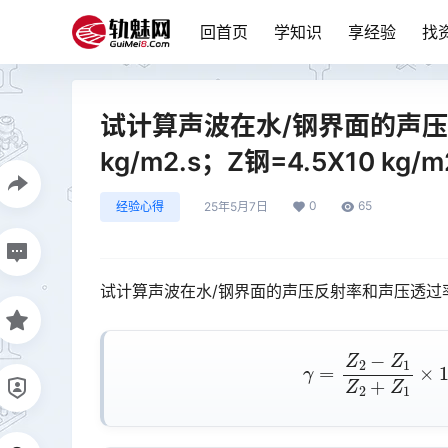
回首页
学知识
享经验
找
试计算声波在水/钢界面的声压反
kg/m2.s；Z钢=4.5X10 kg/m
0
65
经验心得
25年5月7日
试计算声波在水/钢界面的声压反射率和声压透过率
γ
=
Z
2
−
Z
1
Z
2
+
Z
1
×
1