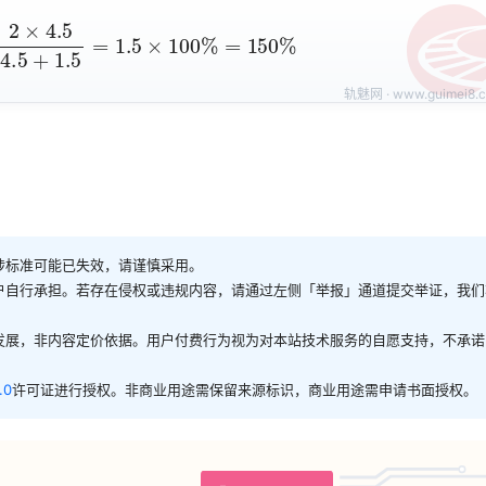
2
×
4.5
4.5
+
1.5
=
1.5
×
100
%
=
150
%
涉标准可能已失效，请谨慎采用。
户自行承担。若存在侵权或违规内容，请通过左侧「举报」通道提交举证，我们
发展，非内容定价依据。用户付费行为视为对本站技术服务的自愿支持，不承诺
.0
许可证进行授权。非商业用途需保留来源标识，商业用途需申请书面授权。