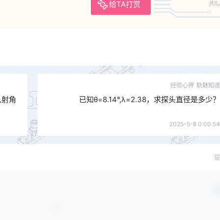
给TA打赏
共0
经验心得
轨魅知道
入射角
已知θ=8.14°,λ=2.38，求探头直径是多少？
2025-5-8 0:00:54
提
确