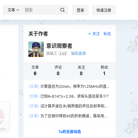
文章
登录
快速注册
关于作者
关注
私信
意识观察者
高级工
Lv3
钻石会员
文章
评论
关注
粉丝
8
0
0
1
[文章]
计算直径为22mm，频率为1.25MHz的直探
头在钢中的近场长度和半扩散角各是多少？（钢
[文章]
已知θ=8.14°,λ=2.38，求探头直径是多少？
C1=5900m/s）
[文章]
试计算声波在水/钢界面的声压反射率和声
压透过率。（Z水=1.5X10 kg/m2.s；Z钢=4.5X10
[文章]
为了在钢中得到45的折射横波，需采用多
kg/m2.s）
少度入射角的斜探头？（有机玻璃Cl=2730m/s;
钢Cs=3200m/s）
Ta的全部动态