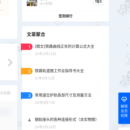
5
人
4小时前
签到排行
文章聚合
1
[图文]铁路曲线正矢的计算公式大全
20年3月23日
2
铁路轨道施工作业指导书大全
21年5月12日
示标题
3
常用道岔护轨各部尺寸及测量方法
20年9月11日
解锁
会员
认修改
权限
4
钢轨接头的各种连接形式（含实物图）
20年5月24日