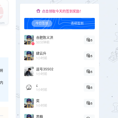
点击领取今天的签到奖励！
今日签到
连续签到
合肥陈义洪
5
50分钟前
肆云升
5
1小时前
逗号35502
将
5
1小时前
内
¿
5
1小时前
奕
5
1小时前
思翰