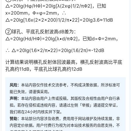
△=20lg(Hφ/HΦ)=20lg[λ(2xφ)1/2/πΦ2]，已知
x=200mm，Φ=φ=2mm，∴
△=20lg[1.6x(2x2x200)1/2/π•22]=20lg3.6≈11dB󠅅󠅃󠄵󠅂󠄪󠇖󠆨󠆨󠇕󠆞󠆒󠅬󠇘󠆭󠆘󠇙󠆝󠅵󠇗󠆭󠆁󠄐󠇗󠅹󠅸󠇖󠆍󠅳󠇖󠅹󠅰󠇖󠆌󠅹
②球孔、平底孔反射波高dB差为：
△=20lg(Hd/HΦ)=20lg[λ•d/πΦ2]，已知d=Φ=2mm，
∴ △=20lg(1.6×2/π•22)=20lg(1.6/2π)≈-12dB
计算结果说明横孔反射体回波最高，横孔反射波高比平底
孔高约11dB，平底孔比球孔高约12dB
风险：
本站内容仅作技术交流参考，不构成决策依据，所涉标准可
能已失效，请谨慎采用。
声明：
本站内容由用户上传或投稿，其版权及合规性由用户自行承
担。若存在侵权或违规内容，请通过左侧「举报」通道提交举证，
我们将在24小时内核实并下架。
赞助：
本站部分内容涉及收费，费用用于网站维护及持续发展，非
内容定价依据。用户付费行为视为对本站技术服务的自愿支持，不