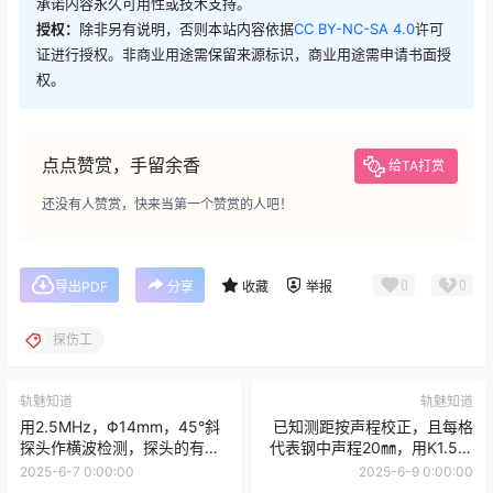
承诺内容永久可用性或技术支持。
授权：
除非另有说明，否则本站内容依据
CC BY-NC-SA 4.0
许可
证进行授权。非商业用途需保留来源标识，商业用途需申请书面授
权。
点点赞赏，手留余香
给TA打赏
还没有人赞赏，快来当第一个赞赏的人吧！
0
0
导出PDF
分享
收藏
举报
探伤工
轨魅知道
轨魅知道
用2.5MHz，Φ14mm，45°斜
已知测距按声程校正，且每格
探头作横波检测，探头的有机
代表钢中声程20㎜，用K1.5探
玻璃楔块中声程为10mm，现
头探测厚50㎜试件时，在1.0
2025-6-7 0:00:00
2025-6-9 0:00:00
用垂直深度60mm的直径
～3.2格处发现一缺陷，求缺陷