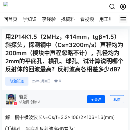
回首页
学知识
享经验
找资料
看视频
用工具
论技
用2P14K1.5（2MHz，Φ14mm，tgβ=1.5）
斜探头，探测钢中（Cs=3200m/s）声程均为
200mm（楔块中声程忽略不计），孔径均为
2mm的平底孔、横孔、球孔。试计算说明哪个
反射体的回波最高？反射波高各相差多少dB？
0
轨魅知道
25年6月8日
轨哥
关注
私信
轨魅网 创始人
解：钢中横波波长λ=Cs/f=3.2×106/2×106=1.6(mm)
①横孔、平底孔反射波高dB差为：