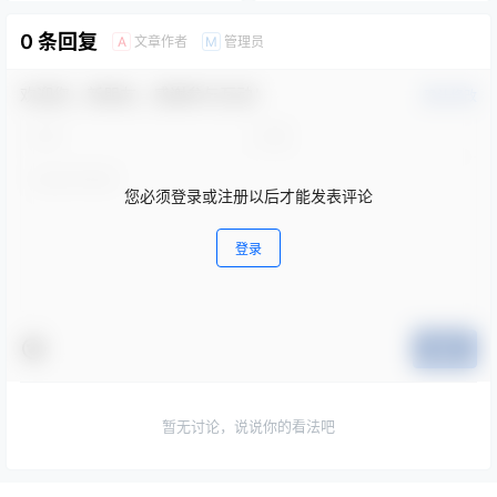
φ2mm长横孔试块校准仪器，
的位置。
被探测工件厚度150mm，工件
0 条回复
文章作者
管理员
A
M
表面粗糙度补偿4dB，工件的
衰减系数（双声程）
欢迎您，新朋友，感谢参与互动！
确认修改
α=0.004dB/mm，应如何调节
仪器才能获得Φ2mm平底孔当
量的探伤灵敏度？
您必须登录或注册以后才能发表评论
登录
提交
暂无讨论，说说你的看法吧