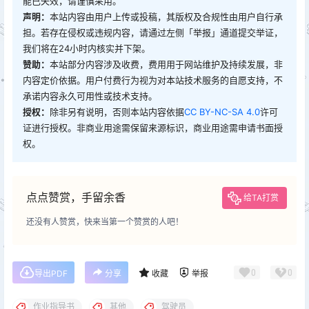
能已失效，请谨慎采用。
声明：
本站内容由用户上传或投稿，其版权及合规性由用户自行承
担。若存在侵权或违规内容，请通过左侧「举报」通道提交举证，
我们将在24小时内核实并下架。
赞助：
本站部分内容涉及收费，费用用于网站维护及持续发展，非
内容定价依据。用户付费行为视为对本站技术服务的自愿支持，不
承诺内容永久可用性或技术支持。
授权：
除非另有说明，否则本站内容依据
CC BY-NC-SA 4.0
许可
证进行授权。非商业用途需保留来源标识，商业用途需申请书面授
权。
点点赞赏，手留余香
给TA打赏
还没有人赞赏，快来当第一个赞赏的人吧！
0
0
导出PDF
分享
收藏
举报
作业指导书
其他
驾驶员