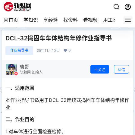
回首页
学知识
享经验
找资料
看视频
用工具
论技
DCL-32捣固车车体结构年修作业指导书
0
作业指导书
25年11月10日
轨哥
关注
私信
轨魅网 创始人
一、适用范围
本作业指导书适用于DCL-32连续式捣固车车体结构年修作
业
二、作业目的
1.对车体进行全面检查检修。