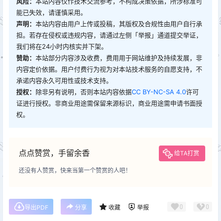
风险：
本站内容仅作技术交流参考，不构成决策依据，所涉标准可
能已失效，请谨慎采用。
声明：
本站内容由用户上传或投稿，其版权及合规性由用户自行承
担。若存在侵权或违规内容，请通过左侧「举报」通道提交举证，
我们将在24小时内核实并下架。
赞助：
本站部分内容涉及收费，费用用于网站维护及持续发展，非
内容定价依据。用户付费行为视为对本站技术服务的自愿支持，不
承诺内容永久可用性或技术支持。
授权：
除非另有说明，否则本站内容依据
CC BY-NC-SA 4.0
许可
证进行授权。非商业用途需保留来源标识，商业用途需申请书面授
权。
点点赞赏，手留余香
给TA打赏
还没有人赞赏，快来当第一个赞赏的人吧！
0
0
导出PDF
分享
收藏
举报