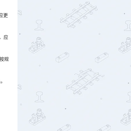
应更
，应
后按规
换。