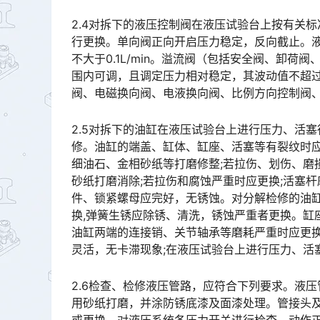
2.4对拆下的液压控制阀在液压试验台上按有关
行更换。单向阀正向开启压力稳定，反向截止。
不大于0.1L/min。溢流阀（包括安全阀、卸
围内可调，且调定压力相对稳定，其波动值不超过±
阀、电磁换向阀、电液换向阀、比例方向控制阀、电液伺服阀、手动阀及转阀等应作用良好。󠅅󠅃󠄵󠅂󠄪󠇖󠆨󠆨
2.5对拆下的油缸在液压试验台上进行压力、活
修。油缸的端盖、缸体、缸座、活塞等有裂纹时
细油石、金相砂纸等打磨修整;若拉伤、划伤、磨
砂纸打磨消除;若拉伤和腐蚀严重时应更换;活塞
件、锁紧螺母应完好，无锈蚀。对分解检修的油缸
换,弹簧生锈应除锈、清洗，锈蚀严重者更换。缸
油缸两端的连接销、关节轴承等磨耗严重时应更
灵活，无卡滞现象;在液压试验台上进行压力、活塞行程、泄漏等试验，各项性能参数应符合技术要求。󠅅󠅃󠄵󠅂
2.6检查、检修液压管路，应符合下列要求。液
用砂纸打磨，并涂防锈底漆及面漆处理。管接头及