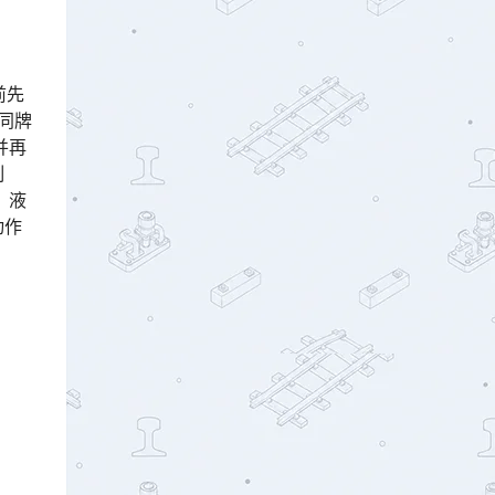
。
前先
同牌
并再
制
、液
动作