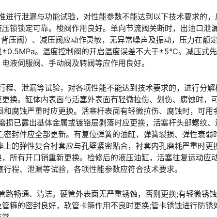
标准进行泄漏与功能试验，对性能参数不能达到以下技术要求的，
液压锁锁定可靠。梭阀作用良好。单向节流阀关断时，出油口泄
荷阀、背压阀）、减压阀应动作灵敏，无异常噪声及振动，压力在额
0.5MPa。温度控制阀的开启温度误差不大于±5℃。减压式
󠇕󠆞󠆒󠅬󠇘󠆭󠆘󠇙󠆝󠅵󠇗󠆭󠆁󠄐󠇗󠅹󠅸󠇖󠆍󠅳󠇖󠅹󠅰󠇖󠆌󠅹
塞行程、泄漏等试验，对各项性能不能达到技术要求的，进行分解
应更换。缸体内表面与活塞外表面有轻微拉伤、划伤、腐蚀时，
损和腐蚀严重时应更换。活塞杆表面有轻微拉伤、腐蚀时，可用
杆磨损已露出基体金属或镀铬层剥落时应更换，活塞杆头部螺纹、
,密封件应全部更新。有复位弹簧的油缸，弹簧裂损、弹性衰弱
座上的弹性复合衬套应与孔壁紧密贴合，衬套内孔磨耗严重时更
换，所有开口销重新更换。检修后的液压油缸，活塞往复运动应
󠄪󠇖󠆨󠆨󠇕󠆞󠆒󠅬󠇘󠆭󠆘󠇙󠆝󠅵󠇗󠆭󠆁󠄐󠇗󠅹󠅸󠇖󠆍󠅳󠇖󠅹󠅰󠇖󠆌󠅹
压管路畅通、清洁。硬管外表面无严重锈蚀，否则更换;有轻微锈
管箍的密封良好，软管卡箍作用不良时更换;管卡锈蚀进行防锈