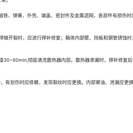
󠅰󠇖󠆌󠅹
的磁铁、弹簧、外壳、端盖、密封件及金属滤网，各部件有损伤时
及焊缝开裂时，应进行焊补修复；箱体内部壁、挡板和钢管锈蚀时
30~60min,彻底清洗散热器内部。散热器渗漏时，焊补修复
光滑，有划伤时应修磨，发现裂纹时应更换。内部窜油、泄漏应更
。