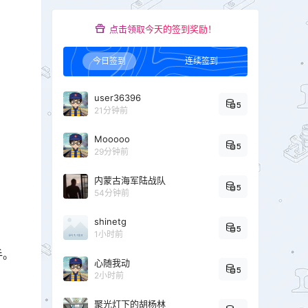
点击领取今天的签到奖励！
今日签到
连续签到
user36396
5
21分钟前
Mooooo
5
29分钟前
内蒙古海军陆战队
5
54分钟前
shinetg
5
1小时前
手。
心随我动
5
2小时前
聚光灯下的胡杨林