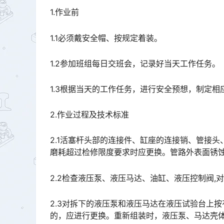
1.作业前
1.1必须戴安全帽、按规定着装。
1.2参加班组每日交班会，记录好当天工作任务。
1.3根据当天的工作任务，进行安全预想，制定相
2.作业过程及技术标准
2.1活塞杆头部的连接件、缸座的连接销、管接
磨耗超过检修限度要求时应更换。管路外表面锈蚀时应进行除锈、补漆处理。󠅅󠅃󠄵󠅂󠄪󠇖󠆨󠆨󠇕󠆞󠆒󠅬󠇘󠆭󠆘
2.2检查液压泵、液压马达、油缸、液压控制阀,
2.3对拆下的液压泵和液压马达在液压试验台上
的，应进行更换。重新组装时，液压泵、马达壳体内应加满液压油。󠅅󠅃󠄵󠅂󠄪󠇖󠆨󠆨󠇕󠆞󠆒󠅬󠇘󠆭󠆘󠇙󠆝󠅵󠇗󠆭