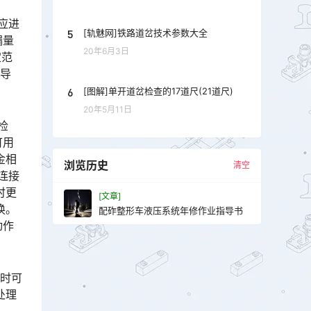
应进
5
[轨魅网]铁路道岔技术参数大全
漏量
20年6月3日
定范
先导
6
[图解]单开道岔检查的17道尺(21道尺)
20年5月11日
检
可用
金相
浏览历史
清空
连接
时更
[文章]
换。
配砟整形车液压系统年修作业指导书
动作
蚀时可
处理