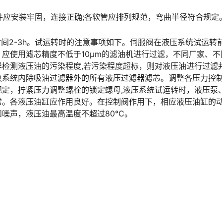
组件应安装牢固，连接正确;各软管应排列规范，弯曲半径符合规定
时间2-3h。试运转时的注意事项如下。伺服阀在液压系统试运转
应使用滤芯精度不低于10μm的滤油机进行过滤，不同厂家、不
检测液压油的污染程度,若污染程度超标，则对液压油进行过滤
换系统内除吸油过滤器外的所有液压过滤器滤芯。调整各压力控
定，拧紧压力调整螺栓的锁定螺母,液压系统试运转时，液压泵
常。各液压油缸应作用良好。在控制阀作用下，相应液压油缸的
󠅬󠇘󠆭󠆘󠇙󠆝󠅵󠇗󠆭󠆁󠄐󠇗󠅹󠅸󠇖󠆍󠅳󠇖󠅹󠅰󠇖󠆌󠅹