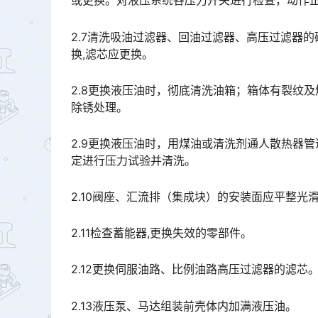
或更换。对液压系统各压力开关进行检查，动作正常。󠅅󠅃󠄵󠅂󠄪󠇖󠆨󠆨󠇕󠆞󠆒󠅬󠇘󠆭󠆘󠇙󠆝󠅵󠇗󠆭󠆁󠄐󠇗󠅹󠅸󠇖󠆍󠅳󠇖
2.7清洗吸油过滤器、回油过滤器、高压过滤器
换,滤芯应更换。
2.8更换液压油时，彻底清洗油箱；箱体有裂纹
除锈处理。
2.9更换液压油时，用煤油或清洗剂通人散热器管道
定进行压力试验并清洗。
2.10阀座、汇流排（集成块）的安装面应平整
2.11检查蓄能器,更换失效的零部件。
2.12更换伺服油路、比例油路高压过滤器的滤芯
2.13液压泵、马达组装前壳体内加满液压油。