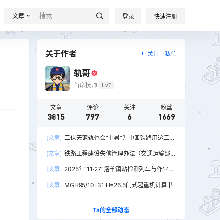
文章
登录
快速注册
关于作者
关注
私信
轨哥
首席技师
Lv7
文章
评论
关注
粉丝
3815
797
6
1669
[文章]
三伏天钢轨也会“中暑”？中国铁路用这三招
破解热胀冷缩难题
[文章]
铁路工程建设失信管理办法（交通运输部
令2026年第15号）
[文章]
2025年“11·27”洛羊镇站检测列车与作业人
员相撞重大交通事故
[文章]
MGH95/10-31 H=26.5门式起重机计算书
Ta的全部动态