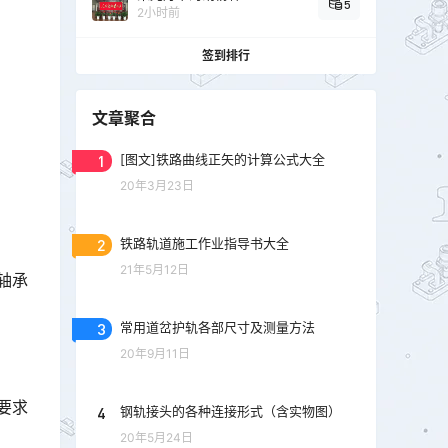
5
2小时前
签到排行
文章聚合
1
[图文]铁路曲线正矢的计算公式大全
20年3月23日
2
铁路轨道施工作业指导书大全
21年5月12日
轴承
3
常用道岔护轨各部尺寸及测量方法
20年9月11日
要求
4
钢轨接头的各种连接形式（含实物图）
20年5月24日