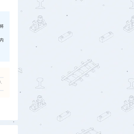
将
内
人