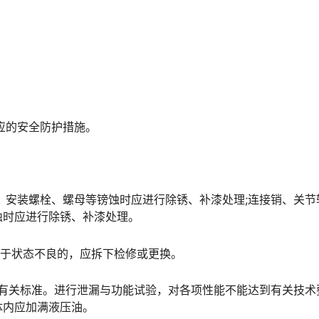
应的安全防护措施。
头、安装螺栓、螺母等镑蚀时应进行除锈、补漆处理;连接销、关节
󠆝󠅵󠇗󠆭󠆁󠄐󠇗󠅹󠅸󠇖󠆍󠅳󠇖󠅹󠅰󠇖󠆌󠅹
对于状态不良的，应拆下检修或更换。
按有关标准。进行泄漏与功能试验，对各项性能不能达到有关技术
󠄐󠇗󠅹󠅸󠇖󠆍󠅳󠇖󠅹󠅰󠇖󠆌󠅹