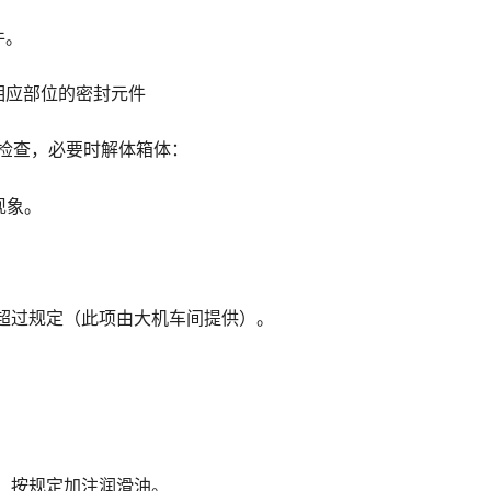
件。
换相应部位的密封元件
步检查，必要时解体箱体：
现象。
度超过规定（此项由大机车间提供）。
好。按规定加注润滑油。