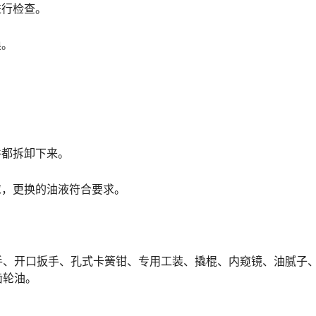
进行检查。
换。
件都拆卸下来。
求，更换的油液符合要求。
手、开口扳手、孔式卡簧钳、专用工装、撬棍、内窥镜、油腻子
齿轮油。