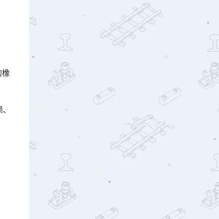
的橡
损、