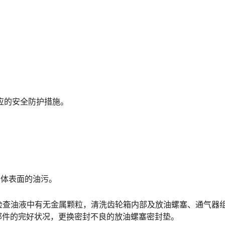
应的安全防护措施。
箱体表面的油污。
，检查油液中有无金属颗粒，清洗齿轮箱内部及放油螺塞、通气器
󠆨󠆨󠇕󠆞󠆒󠅬󠇘󠆭󠆘󠇙󠆝󠅵󠇗󠆭󠆁󠄐󠇗󠅹󠅸󠇖󠆍󠅳󠇖󠅹󠅰󠇖󠆌󠅹