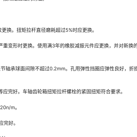
裂纹更换。扭矩拉杆直径磨耗超过5%时应更换。
、严重变形时更换。使用满3年的橡胶减振元件应更换，并对新换
m;关节轴承球面间隙不超过0.2mm。孔用弹性挡圈应弹性良好，折
口销等应完好。车轴齿轮箱扭矩拉杆螺栓的紧固扭矩符合要求。
20n/m。
应完好。