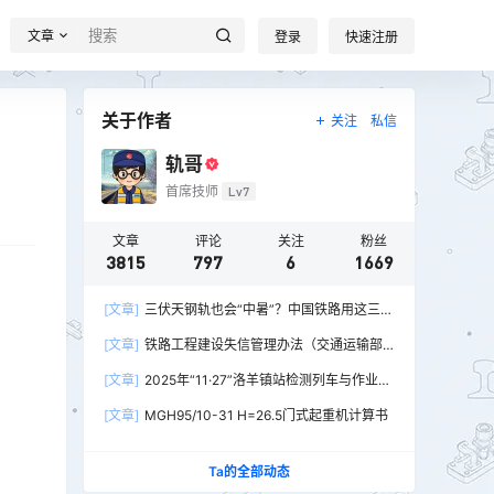
文章
登录
快速注册
关于作者
关注
私信
轨哥
首席技师
Lv7
文章
评论
关注
粉丝
3815
797
6
1669
[文章]
三伏天钢轨也会“中暑”？中国铁路用这三招
破解热胀冷缩难题
[文章]
铁路工程建设失信管理办法（交通运输部
令2026年第15号）
[文章]
2025年“11·27”洛羊镇站检测列车与作业人
员相撞重大交通事故
[文章]
MGH95/10-31 H=26.5门式起重机计算书
Ta的全部动态