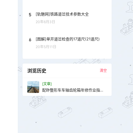
5
[轨魅网]铁路道岔技术参数大全
20年6月3日
6
[图解]单开道岔检查的17道尺(21道尺)
20年5月11日
浏览历史
清空
[文章]
配砟整形车车轴齿轮箱年修作业指导
书