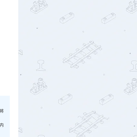
。
将
内