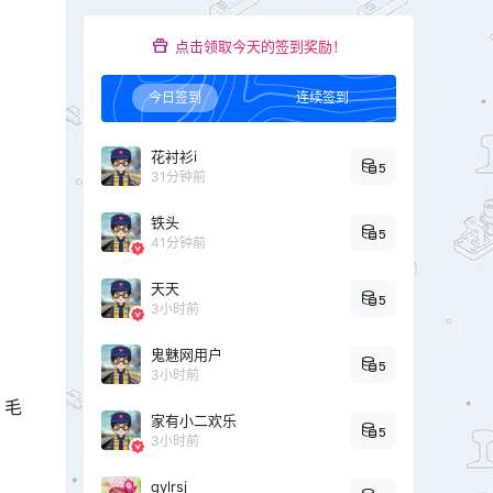
点击领取今天的签到奖励！
今日签到
连续签到
花衬衫i
5
31分钟前
铁头
5
41分钟前
天天
5
3小时前
鬼魅网用户
5
3小时前
、毛
家有小二欢乐
5
3小时前
qylrsj