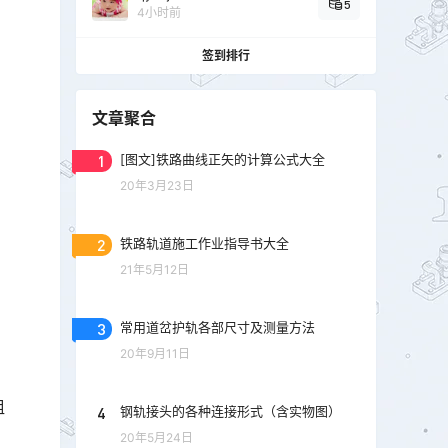
5
4小时前
签到排行
文章聚合
1
[图文]铁路曲线正矢的计算公式大全
20年3月23日
2
铁路轨道施工作业指导书大全
21年5月12日
3
常用道岔护轨各部尺寸及测量方法
20年9月11日
组
4
钢轨接头的各种连接形式（含实物图）
20年5月24日