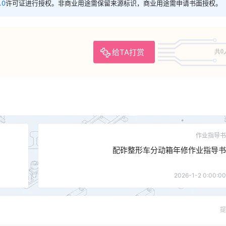
.0
许可证进行授权。非商业用途需保留来源标识，商业用途需申请书面授权。
给TA打赏
共0
作业指导书
配砟整形车分动箱年修作业指导书
2026-1-2 0:00:00
提