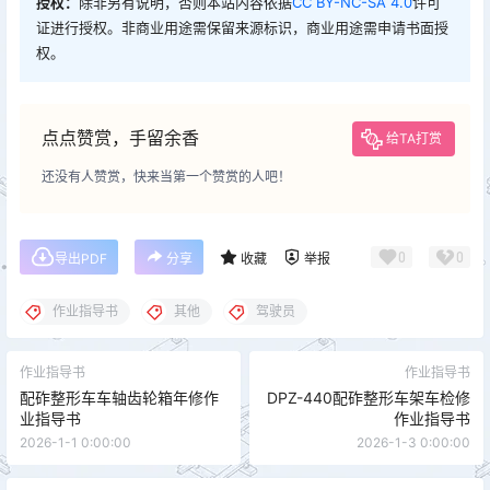
授权：
除非另有说明，否则本站内容依据
CC BY-NC-SA 4.0
许可
证进行授权。非商业用途需保留来源标识，商业用途需申请书面授
权。
点点赞赏，手留余香
给TA打赏
还没有人赞赏，快来当第一个赞赏的人吧！
0
0
导出PDF
分享
收藏
举报
作业指导书
其他
驾驶员
作业指导书
作业指导书
配砟整形车车轴齿轮箱年修作
DPZ-440配砟整形车架车检修
业指导书
作业指导书
2026-1-1 0:00:00
2026-1-3 0:00:00