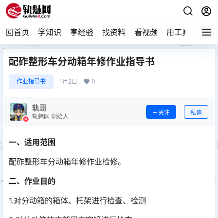
回首页
学知识
享经验
找资料
看视频
用工具
论技
配砟整形车分动箱年修作业指导书
0
作业指导书
1月2日
轨哥
关注
私信
轨魅网 创始人
一、适用范围
配砟整形车分动箱年修作业检修。
二、作业目的
1.对分动箱的箱体、托架进行检查、检测