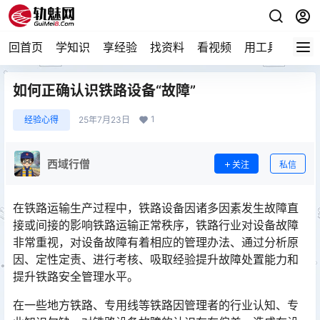
回首页
学知识
享经验
找资料
看视频
用工具
论技
如何正确认识铁路设备“故障”
1
经验心得
25年7月23日
西域行僧
关注
私信
在铁路运输生产过程中，铁路设备因诸多因素发生故障直
接或间接的影响铁路运输正常秩序，铁路行业对设备故障
非常重视，对设备故障有着相应的管理办法、通过分析原
因、定性定责、进行考核、吸取经验提升故障处置能力和
提升铁路安全管理水平。󠅅󠅃󠄵󠅂󠄪󠇖󠆨󠆨󠇕󠆞󠆒󠅬󠇘󠆭󠆘󠇙󠆝󠅵󠇗󠆭󠆁󠄐󠇗󠅹󠅸󠇖󠆍󠅳󠇖󠅹󠅰󠇖󠆌󠅹
在一些地方铁路、专用线等铁路因管理者的行业认知、专