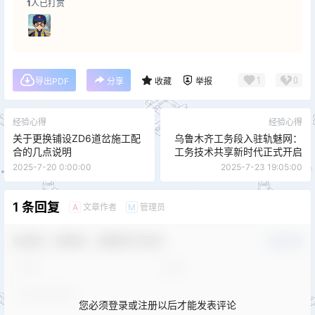
1
人已打赏
1
0
导出PDF
分享
收藏
举报
经验心得
经验心得
关于更换铺设ZD6道岔施工配
乌鲁木齐工务段入驻轨魅网：
合的几点说明
工务技术共享新时代正式开启
2025-7-20 0:00:00
2025-7-23 19:05:00
1 条回复
文章作者
管理员
A
M
欢迎您，新朋友，感谢参与互动！
确认修改
您必须登录或注册以后才能发表评论