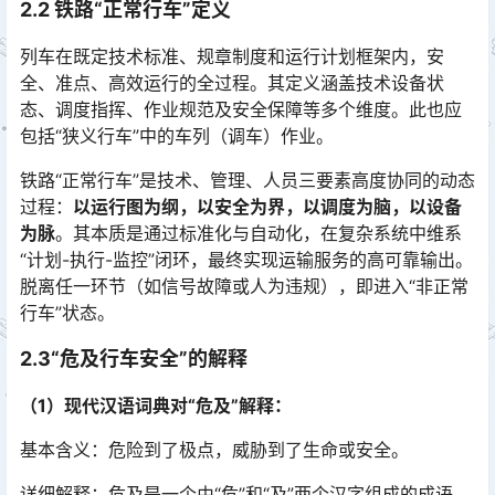
2.2 铁路“正常行车”定义
列车在既定技术标准、规章制度和运行计划框架内，安
全、准点、高效运行的全过程。其定义涵盖技术设备状
态、调度指挥、作业规范及安全保障等多个维度。此也应
包括“狭义行车”中的车列（调车）作业。󠅅󠅃󠄵󠅂󠄪󠇖󠆨󠆨󠇕󠆞󠆒󠅬󠇘󠆭󠆘󠇙󠆝󠅵󠇗󠆭󠆁󠄐󠇗󠅹󠅸󠇖󠆍󠅳󠇖󠅹󠅰󠇖󠆌󠅹
铁路“正常行车”是技术、管理、人员三要素高度协同的动态
过程：
以运行图为纲，以安全为界，以调度为脑，以设备
为脉
。其本质是通过标准化与自动化，在复杂系统中维系
“计划-执行-监控”闭环，最终实现运输服务的高可靠输出。
脱离任一环节（如信号故障或人为违规），即进入“非正常
行车”状态。󠅅󠅃󠄵󠅂󠄪󠇖󠆨󠆨󠇕󠆞󠆒󠅬󠇘󠆭󠆘󠇙󠆝󠅵󠇗󠆭󠆁󠄐󠇗󠅹󠅸󠇖󠆍󠅳󠇖󠅹󠅰󠇖󠆌󠅹
2.3“危及行车安全”的解释
（1）现代汉语词典对“危及”解释：
基本含义：危险到了极点，威胁到了生命或安全。
详细解释：危及是一个由“危”和“及”两个汉字组成的成语。