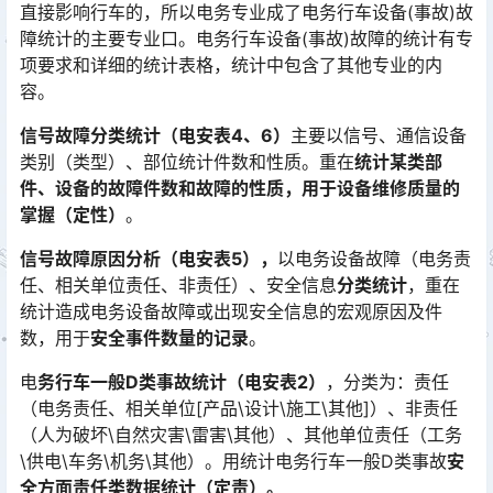
直接影响行车的，所以电务专业成了电务行车设备(事故)故
障统计的主要专业口。电务行车设备(事故)故障的统计有专
项要求和详细的统计表格，统计中包含了其他专业的内
容。󠅅󠅃󠄵󠅂󠄪󠇖󠆨󠆨󠇕󠆞󠆒󠅬󠇘󠆭󠆘󠇙󠆝󠅵󠇗󠆭󠆁󠄐󠇗󠅹󠅸󠇖󠆍󠅳󠇖󠅹󠅰󠇖󠆌󠅹
信号故障分类统计（电安表4、6）
主要以信号、通信设备
类别（类型）、部位统计件数和性质。重在
统计某类部
件、设备的故障件数和故障的性质，用于设备维修质量的
掌握（定性）
。
信号故障原因分析（电安表5），
以电务设备故障（电务责
任、相关单位责任、非责任）、安全信息
分类统计
，重在
统计造成电务设备故障或出现安全信息的宏观原因及件
数，用于
安全事件数量的记录
。
电
务行车一般D类事故统计（电安表2）
，分类为：责任
（电务责任、相关单位[产品\设计\施工\其他]）、非责任
（人为破坏\自然灾害\雷害\其他）、其他单位责任（工务
\供电\车务\机务\其他）。用统计电务行车一般D类事故󠅅󠅃󠄵󠅂󠄪󠇖󠆨󠆨󠇕󠆞󠆒󠅬󠇘󠆭󠆘󠇙󠆝󠅵󠇗󠆭󠆁󠄐󠇗󠅹󠅸󠇖󠆍󠅳󠇖󠅹󠅰󠇖󠆌󠅹
安
全方面责任类数据统计（定责）。