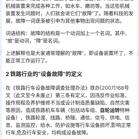
机械装置来完成各种工作，如水车、磨坊等。当这些机械
装置发生问题时，人们就会说它们“故障”了。随着科技的发
展，故障一词逐渐被引申为其他事物出现问题的状态。󠅅󠅃󠄵󠅂󠄪󠇖󠆨󠆨󠇕󠆞󠆒󠅬󠇘󠆭󠆘󠇙󠆝󠅵󠇗󠆭󠆁󠄐󠇗󠅹󠅸󠇖󠆍󠅳󠇖󠅹󠅰󠇖󠆌󠅹
词语结构：故障的结构是一个动词加上一个名词。其中，
“故”是动词，“障”是名词。
上述解释也是大家通常理解的“故障”，即设备装置坏了，不
能正常工作运行了。
2 铁路行业的“设备故障”的定义
在《铁路行车设备故障调查处理办法》铁办[2007]168号
文（此文至今未废止）第三条有定义，因违反作业标准、
操作规程及养护维修不当或设计制造质量缺陷、自然灾害
等原因，造成铁路机车车辆（包括动车组、󠅅󠅃󠄵󠅂󠄪󠇖󠆨󠆨󠇕󠆞󠆒󠅬󠇘󠆭󠆘󠇙󠆝󠅵󠇗󠆭󠆁󠄐󠇗󠅹󠅸󠇖󠆍󠅳󠇖󠅹󠅰󠇖󠆌󠅹
自轮运转
特种
设备）、铁路轮渡、线路、桥隧、通信、信号、供电、信
息、监测监控、给水、防护设施等行车设备损坏,影响正常
行车,危及行车安全，均构成设备故障。