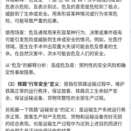
危表示危险，及表示到达，危及的意思是危险到了极点，
威胁到了生命或安全。用来形容某种情况或行为非常危
险，可能导致严重的后果。󠅅󠅃󠄵󠅂󠄪󠇖󠆨󠆨󠇕󠆞󠆒󠅬󠇘󠆭󠆘󠇙󠆝󠅵󠇗󠆭󠆁󠄐󠇗󠅹󠅸󠇖󠆍󠅳󠇖󠅹󠅰󠇖󠆌󠅹
使用场景：危及通常用来形容某种行为、决策或事件极有
可能引发危险或威胁到生命或安全的情况。例如，在医疗
领域，医生在手术中出现重大失误可能会危及患者的生
命。在自然灾害中，洪水可能会危及人们的安全。󠅅󠅃󠄵󠅂󠄪󠇖󠆨󠆨󠇕󠆞󠆒󠅬󠇘󠆭󠆘󠇙󠆝󠅵󠇗󠆭󠆁󠄐󠇗󠅹󠅸󠇖󠆍󠅳󠇖󠅹󠅰󠇖󠆌󠅹
从“危及”的解释分析：造成危及是：预判性的安全风险和确
定性事故隐患。
（2）铁路“行车安全”定义
：是指在铁路运输过程中，维护
铁路正常的运行秩序，保证旅客、铁路员工生命财产安
全，保证运输设备、货物完整性的全部生产过程。
另拓展一下铁路“运输安全”的定义：是运输生产系统运行秩
序正常、旅客生产财产无危险、货物和运输设备完好无损
的综合表现。也是运输生产过程中为达到上述目的而进行
的全部生产活动协调运作的结果。󠅅󠅃󠄵󠅂󠄪󠇖󠆨󠆨󠇕󠆞󠆒󠅬󠇘󠆭󠆘󠇙󠆝󠅵󠇗󠆭󠆁󠄐󠇗󠅹󠅸󠇖󠆍󠅳󠇖󠅹󠅰󠇖󠆌󠅹