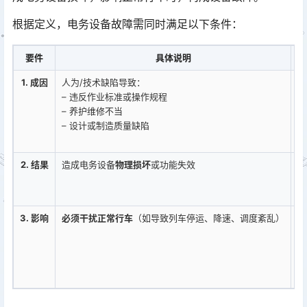
根据定义，电务设备故障需同时满足以下条件：
要件
具体说明
1. 成因
人为/技术缺陷导致：
维
– 违反作业标准或操作规程
按
– 养护维修不当
信
– 设计或制造质量缺陷
器
点
2. 结果
造成电务设备
物理损坏
或功能失效
轨
缘
红
3. 影响
必须干扰正常行车
（如导致列车停运、降速、调度紊乱）
道
路
车
排
堵