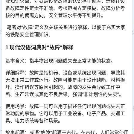
业知识欠缺，对铁路设备故障的认识存在偏差，造成在设
备故障定性定责不准确、考核范围界定模糊、故障分析考
核的目的偏离方向，安全管理水平得不到提升。󠅅󠅃󠄵󠅂󠄪󠇖󠆨󠆨󠇕󠆞󠆒󠅬󠇘󠆭󠆘󠇙󠆝󠅵󠇗󠆭󠆁󠄐󠇗󠅹󠅸󠇖󠆍󠅳󠇖󠅹󠅰󠇖󠆌󠅹
笔者对“故障”定义及关联关系进行解释，以便于充实大家
的铁路安全管理知识。
1 现代汉语词典对“故障”解释
基本含义：指事物出现问题或失去正常功能的状态。
详细解释：故障是指机器、设备或系统出现问题，导致其
无法正常工作或运行。故障可能是由于设计缺陷、材料损
坏、操作错误等原因引起的。故障的发生会导致工作中
断、生产延误或其他不良后果。强调“非计划性的失灵”。󠅅󠅃󠄵󠅂󠄪󠇖󠆨󠆨󠇕󠆞󠆒󠅬󠇘󠆭󠆘󠇙󠆝󠅵󠇗󠆭󠆁󠄐󠇗󠅹󠅸󠇖󠆍󠅳󠇖󠅹󠅰󠇖󠆌󠅹
使用场景：故障一词可以用于描述任何出现问题或失去正
常功能的事物。它可以用于工业设备、电子产品、交通工
具、电力系统等各种场景。
故事起源：成语“故障”起源于古代。在古代，人们常常使用