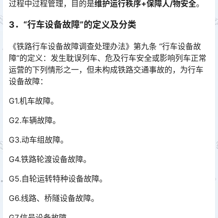
过程中过程管理，目的是
维护运行秩序+保障人/物安全
。
3．“行车设备故障”的定义及分类
《铁路行车设备故障调查处理办法》第九条 “行车设备故
障”的定义：发生耽误列车、危及行车安全或影响列车正常
运营的下列情形之一，但未构成铁路交通事故的，为行车
设备故障：󠅅󠅃󠄵󠅂󠄪󠇖󠆨󠆨󠇕󠆞󠆒󠅬󠇘󠆭󠆘󠇙󠆝󠅵󠇗󠆭󠆁󠄐󠇗󠅹󠅸󠇖󠆍󠅳󠇖󠅹󠅰󠇖󠆌󠅹
G1.机车故障。
G2.车辆故障。
G3.动车组故障。
G4.铁路轮渡设备故障。
G5.自轮运转特种设备故障。
G6.线路、桥隧设备故障。
G7.信号设备故障。