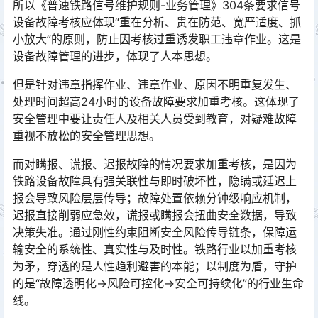
所以《普速铁路信号维护规则-业务管理》304条要求信号
设备故障考核应体现“重在分析、贵在防范、宽严适度、抓
小放大”的原则，防止因考核过重诱发职工违章作业。这是
设备故障管理的进步，体现了人本思想。󠅅󠅃󠄵󠅂󠄪󠇖󠆨󠆨󠇕󠆞󠆒󠅬󠇘󠆭󠆘󠇙󠆝󠅵󠇗󠆭󠆁󠄐󠇗󠅹󠅸󠇖󠆍󠅳󠇖󠅹󠅰󠇖󠆌󠅹
但是针对违章指挥作业、违章作业、原因不明重复发生、
处理时间超高24小时的设备故障要求加重考核。这体现了
安全管理中要让责任人及相关人员受到教育，对疑难故障
重视不放松的安全管理思想。󠅅󠅃󠄵󠅂󠄪󠇖󠆨󠆨󠇕󠆞󠆒󠅬󠇘󠆭󠆘󠇙󠆝󠅵󠇗󠆭󠆁󠄐󠇗󠅹󠅸󠇖󠆍󠅳󠇖󠅹󠅰󠇖󠆌󠅹
而对瞒报、谎报、迟报故障的情况要求加重考核，是因为
铁路设备故障具有强关联性与即时破坏性，隐瞒或延迟上
报会导致风险层层传导；故障处置依赖分钟级响应机制，
迟报直接削弱应急效，谎报或瞒报会扭曲安全数据，导致
决策失准。通过刚性约束阻断安全风险传导链条，保障运
输安全的系统性、真实性与及时性。铁路行业以加重考核
为矛，穿透的是人性趋利避害的本能；以制度为盾，守护
的是“故障透明化→风险可控化→安全可持续化”的行业生命
线。󠅅󠅃󠄵󠅂󠄪󠇖󠆨󠆨󠇕󠆞󠆒󠅬󠇘󠆭󠆘󠇙󠆝󠅵󠇗󠆭󠆁󠄐󠇗󠅹󠅸󠇖󠆍󠅳󠇖󠅹󠅰󠇖󠆌󠅹