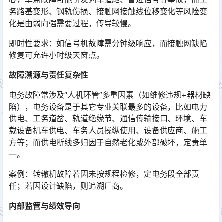
务路基变形、钢轨伤损、接触网接触线位移变化等风险变
化是由弱向强需要过程，传导较慢。󠅅󠅃󠄵󠅂󠄪󠇖󠆨󠆨󠇕󠆞󠆒󠅬󠇘󠆭󠆘󠇙󠆝󠅵󠇗󠆭󠆁󠄐󠇗󠅹󠅸󠇖󠆍󠅳󠇖󠅹󠅰󠇖󠆌󠅹
即时性要求：如信号机故障需分钟级响应，而接触网缺陷
修复可允许小时级天窗点。
故障溯源与责任复杂性
电务故障常涉及“人机环管”多重因素（如维修违规+器材缺
陷），电务设备是于其它专业关联最多的设备，比如电力
供电、工务道岔、轨道绝缘节、通信传输接口、环境、车
载设备机车供电、车务人员操纵使用、设备供应商、施工
方等；而供电断线多归因于自然老化或外部破坏，定责单
一。󠅅󠅃󠄵󠅂󠄪󠇖󠆨󠆨󠇕󠆞󠆒󠅬󠇘󠆭󠆘󠇙󠆝󠅵󠇗󠆭󠆁󠄐󠇗󠅹󠅸󠇖󠆍󠅳󠇖󠅹󠅰󠇖󠆌󠅹
案例：转辙机故障若因未按规程检修，定电务段全部责
任；若因设计缺陷，则追溯厂商。
内部监管与绩效导向