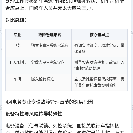
处理工作转移到车务进行组织甩挂加补救援、机车司机配
合应急上，而修车人员并无太大应急压力。󠅅󠅃󠄵󠅂󠄪󠇖󠆨󠆨󠇕󠆞󠆒󠅬󠇘󠆭󠆘󠇙󠆝󠅵󠇗󠆭󠆁󠄐󠇗󠅹󠅸󠇖󠆍󠅳󠇖󠅹󠅰󠇖󠆌󠅹
对比总结：
专业
故障管理形式
核心差异点
电务
独立专章+系统化流程
强调实时调度、精准定责、量
化考核
工务/供电
分散条款+应急导向
侧重设备状态控制，故障归入
“事故”范畴处理
车辆
嵌入检修标准
主以运维指标替代故障率，责
任界定依托事故规则偏多
4.4电务专业专设故障管理章节的深层原因
设备特性与风险传导特殊性
电务设备（信号联锁、列控系统）直接关联行车指挥核
心，单点故障可能引发列车追尾、冒进信号等事故，而工