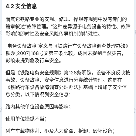
4.2 安全信息
而其它铁路专业的安规、修规、操规等规则中没有专门的
篇章叙述“故障管理。”这种差异源于电务设备的特性、故障
影响的即时性及安全风险传导机制的特殊性。
“电务设备故障”定义与《铁路行车设备故障调查处理办法》
铁办[2007]168号文第三条比较，成因未提到自然灾害，
影响未提到危及行车安全。
但是《铁路电务安全规则》第128条明确，设备不良反映按
事故、设备故障、安全信息进行分类统计管理。这是在
《铁路行车设备故障调查处理办法》基础上增加了安全信
息分类，以下情况列安全信息：󠅅󠅃󠄵󠅂󠄪󠇖󠆨󠆨󠇕󠆞󠆒󠅬󠇘󠆭󠆘󠇙󠆝󠅵󠇗󠆭󠆁󠄐󠇗󠅹󠅸󠇖󠆍󠅳󠇖󠅹󠅰󠇖󠆌󠅹
路内其他单位设备原因等影响；
使用单位操纵不当；
列车车载物体刮、砸及人为偷盗、拆卸、毁坏设备；