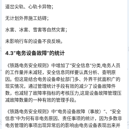
道岔尖轨、心轨卡异物；
无计划外界施工妨碍；
水害、冰害、雪害等自然灾害；
未影响行车的设备不良反映。
4.3“电务设备故障”的统计
《铁路电务安全规则》中增加了“安全信息”分类,电务人员
的工作量并未减轻，安全信息同样要认真分析、查明原
因。但这是结合电务设备牵扯部门多、外界干扰面积广的
现实情况，通过管理统计手段有效的减少了设备故障件
数，也减轻了故障率指标的考核压力,这是设备故障管理压
减故障数量的一种有效的管理手段。󠅅󠅃󠄵󠅂󠄪󠇖󠆨󠆨󠇕󠆞󠆒󠅬󠇘󠆭󠆘󠇙󠆝󠅵󠇗󠆭󠆁󠄐󠇗󠅹󠅸󠇖󠆍󠅳󠇖󠅹󠅰󠇖󠆌󠅹
《铁路电务安全规则》中“电务设备故障（事故）”、“安全
信息”中为何有非电务原因、责任事项的统计，因为多数非
电务管理的事项出现异常后的影响由电务设备表现出来并