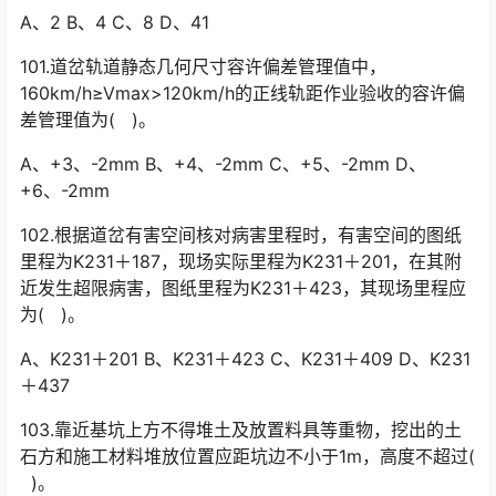
A、2 B、4 C、8 D、41
101.道岔轨道静态几何尺寸容许偏差管理值中，
160km/h≥Vmax>120km/h的正线轨距作业验收的容许偏
差管理值为( )。
A、+3、-2mm B、+4、-2mm C、+5、-2mm D、
+6、-2mm
102.根据道岔有害空间核对病害里程时，有害空间的图纸
里程为K231＋187，现场实际里程为K231＋201，在其附
近发生超限病害，图纸里程为K231＋423，其现场里程应
为( )。󠅅󠅃󠄵󠅂󠄪󠇖󠆨󠆨󠇕󠆞󠆒󠅬󠇘󠆭󠆘󠇙󠆝󠅵󠇗󠆭󠆁󠄐󠇗󠅹󠅸󠇖󠆍󠅳󠇖󠅹󠅰󠇖󠆌󠅹
A、K231＋201 B、K231＋423 C、K231＋409 D、K231
＋437
103.靠近基坑上方不得堆土及放置料具等重物，挖出的土
石方和施工材料堆放位置应距坑边不小于1m，高度不超过(
)。