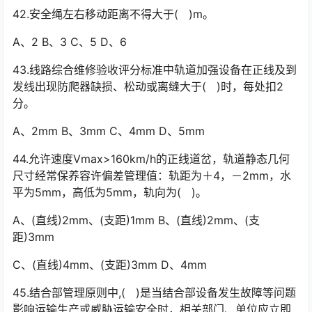
42.安全绳左右移动距离不得大于( )m。
A、2 B、3 C、5 D、6
43.线路综合维修验收评分标准中轨道加强设备在正线及到
发线出现防爬器缺损、松动或离缝大于( )时，每处扣2
分。
A、2mm B、3mm C、4mm D、5mm
44.允许速度Vmax>160km/h的正线道岔，轨道静态几何
尺寸经常保养容许偏差管理值：轨距为＋4，－2mm，水
平为5mm，高低为5mm，轨向为( )。
A、(直线)2mm、(支距)1mm B、(直线)2mm、(支
距)3mm
C、(直线)4mm、(支距)3mm D、4mm
45.结合部管理原则中,( )是当结合部设备发生故障等问题
影响运输生产或威胁运输安全时，相关部门、单位应立即