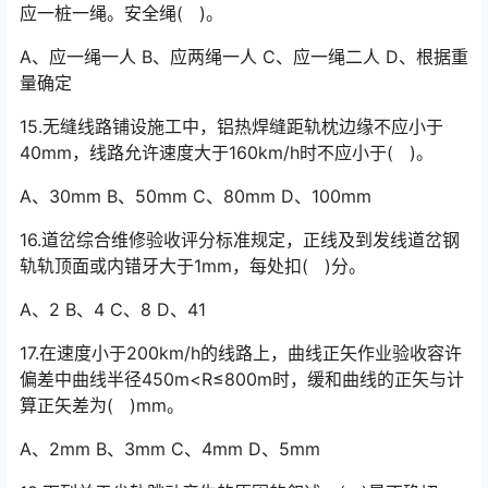
应一桩一绳。安全绳( )。
A、应一绳一人 B、应两绳一人 C、应一绳二人 D、根据重
量确定
15.无缝线路铺设施工中，铝热焊缝距轨枕边缘不应小于
40mm，线路允许速度大于160km/h时不应小于( )。
A、30mm B、50mm C、80mm D、100mm
16.道岔综合维修验收评分标准规定，正线及到发线道岔钢
轨轨顶面或内错牙大于1mm，每处扣( )分。
A、2 B、4 C、8 D、41
17.在速度小于200km/h的线路上，曲线正矢作业验收容许
偏差中曲线半径450m<R≤800m时，缓和曲线的正矢与计
算正矢差为( )mm。
A、2mm B、3mm C、4mm D、5mm