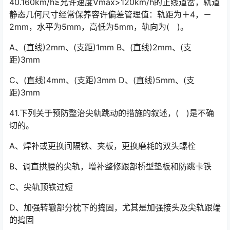
40.160km/h≥允许速度Vmax>120km/h的正线道岔，轨道
静态几何尺寸经常保养容许偏差管理值：轨距为＋4，－
2mm，水平为5mm，高低为5mm，轨向为( )。󠅅󠅃󠄵󠅂󠄪󠇖󠆨󠆨󠇕󠆞󠆒󠅬󠇘󠆭󠆘󠇙󠆝󠅵󠇗󠆭󠆁󠄐󠇗󠅹󠅸󠇖󠆍󠅳󠇖󠅹󠅰󠇖󠆌󠅹
A、(直线)2mm、(支距)1mm B、(直线)2mm、(支
距)3mm
C、(直线)4mm、(支距)3mm D、(直线)5mm、(支
距)3mm
41.下列关于预防整治尖轨跳动的措施的叙述，( )是不确
切的。
A、焊补或更换间隔铁、夹板，更换磨耗的双头螺栓
B、调直拱腰的尖轨，增补整修跟部桥型垫板和防跳卡铁
C、尖轨顶铁过短
D、加强转辙部分枕下的捣固，尤其是加强接头及尖轨跟端
的捣固