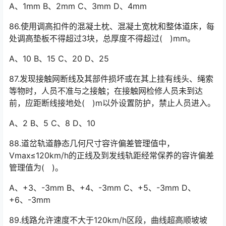
A、1mm B、2mm C、3mm D、4mm
86.使用调高扣件的混凝土枕、混凝土宽枕和整体道床，每
处调高垫板不得超过3块，总厚度不得超过( )mm。
A、10 B、15 C、20 D、25
87.发现接触网断线及其部件损坏或在其上挂有线头、绳索
等物时，人员不准与之接触；在接触网检修人员未到达
前，应距断线接地处( )m以外设置防护，禁止人员进入。󠅅󠅃󠄵󠅂󠄪󠇖󠆨󠆨󠇕󠆞󠆒󠅬󠇘󠆭󠆘󠇙󠆝󠅵󠇗󠆭󠆁󠄐󠇗󠅹󠅸󠇖󠆍󠅳󠇖󠅹󠅰󠇖󠆌󠅹
A、2 B、5 C、8 D、10
88.道岔轨道静态几何尺寸容许偏差管理值中，
Vmax≤120km/h的正线及到发线轨距经常保养的容许偏差
管理值为( )。
A、+3、-3mm B、+4、-3mm C、+5、-3mm D、
+6、-3mm
89.线路允许速度不大于120km/h区段，曲线超高顺坡坡