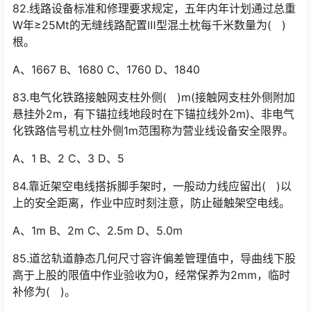
82.线路设备标准和修理要求规定，五年内年计划通过总重
W年≥25Mt的无缝线路配置Ⅲ型混土枕每千米数量为( )
根。
A、1667 B、1680 C、1760 D、1840
83.电气化铁路接触网支柱外侧( )m(接触网支柱外侧附加
悬挂外2m，有下锚拉线地段时在下锚拉线外2m)、非电气
化铁路信号机立柱外侧1m范围称为营业线设备安全限界。󠅅󠅃󠄵󠅂󠄪󠇖󠆨󠆨󠇕󠆞󠆒󠅬󠇘󠆭󠆘󠇙󠆝󠅵󠇗󠆭󠆁󠄐󠇗󠅹󠅸󠇖󠆍󠅳󠇖󠅹󠅰󠇖󠆌󠅹
A、1 B、2 C、3 D、5
84.靠近架空电线搭拆脚手架时，一般动力线应留出( )以
上的安全距离，作业中应时刻注意，防止碰触架空电线。
A、1m B、2m C、2.5m D、5.0m
85.道岔轨道静态几何尺寸容许偏差管理值中，导曲线下股
高于上股的限值中作业验收为0，经常保养为2mm，临时
补修为( )。