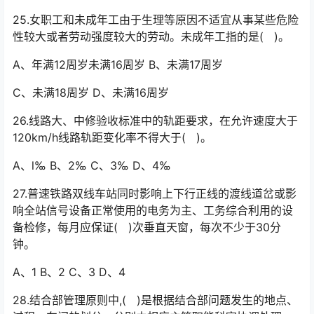
25.女职工和未成年工由于生理等原因不适宜从事某些危险
性较大或者劳动强度较大的劳动。未成年工指的是( )。
A、年满12周岁未满16周岁 B、未满17周岁
C、未满18周岁 D、未满16周岁
26.线路大、中修验收标准中的轨距要求，在允许速度大于
120km/h线路轨距变化率不得大于( )。
A、l‰ B、2‰ C、3‰ D、4‰
27.普速铁路双线车站同时影响上下行正线的渡线道岔或影
响全站信号设备正常使用的电务为主、工务综合利用的设
备检修，每月应保证( )次垂直天窗，每次不少于30分
钟。󠅅󠅃󠄵󠅂󠄪󠇖󠆨󠆨󠇕󠆞󠆒󠅬󠇘󠆭󠆘󠇙󠆝󠅵󠇗󠆭󠆁󠄐󠇗󠅹󠅸󠇖󠆍󠅳󠇖󠅹󠅰󠇖󠆌󠅹
A、1 B、2 C、3 D、4
28.结合部管理原则中,( )是根据结合部问题发生的地点、