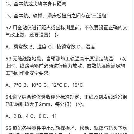
C、基本轨或尖轨本身有硬弯
D、基本轨、轨撑、滑床板挡肩之间存在“三道缝”
52.用全站仪进行距离或坐标测量前，不仅要设置正确的大
气改正数，还要设置( )。
A、乘常数 B、湿度 C、棱镜常数 D、温度
53.无缝线路地段，当预测施工轨温高于原锁定轨温( )以
上时，线路清筛前必须进行应力放散，放散轨温应满足施
工期间作业安全要求。
A、7℃ B、10℃ C、12℃ D、15℃
54.道岔综合维修验收评分标准规定，正线及到发线道岔钢
轨轨端肥边大于2mm，每处扣( )分。
A、2 B、4 C、8 D、41
55.道岔各种零件中出现轨撑损坏、松动，轨撑与轨头下颚