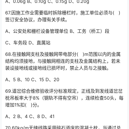
A、0.06g B、0.10g C、0.15g D、0.20g
67.因施工作业需要临时拆除栅栏时，施工单位必须与( )
签订安全协议，办理有关手续。
A、公安处和栅栏设备管理单位 B、工务（桥工）段
C、车务段 D、直属站
68.在接触网支柱及接触网带电部分( )m范围以内的金属
结构均须接地，与接触网相连的支柱及金属结构上，若未
装设接地线或接地线已损坏时，禁止人员与之接触。
A、5 B、10 C、15 D、20
69.道岔综合维修验收评分标准规定，正线及到发线道岔岔
枕吊板率大于8%（钢轨不得有空吊），连续检查50头，每
增加1%扣( )分。
A、2 B、4 C、8 D、41
70.60kg/m无缝线路采用碎石道床的混凝土枕，当通过总