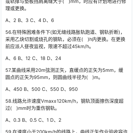
或轨撑与垫板挡肩离缝大于( )mm，时应有计划地进行修
理或更换。
A、2 B、3 C、4 D、6
56.在特殊困难条件下(如无缝线路胀轨跑道、钢轨折断)，
采用乙炔切割或烧孔的钢轨，必须在( )h内更换。在更换
前应派人昼夜监视，限速不超过45km/h。
A、6 B、12 C、18 D、24
57.某曲线采用20m弦测正矢，直缓点的正矢为5mm，缓
圆点的正矢为95mm，则圆曲线半径为( )m。
A、450 B、500 C、550 D、950
58.线路允许速度Vmax≤120km/h，钢轨顶面擦伤深度超
过( )mm时为重伤钢轨。
A、0.3 B、0.5 C、1 D、2
59.在速度小于200km/h的线路上，曲线正矢作业验收容许