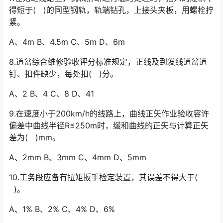
得短于( )的同型钢轨，轨端钻孔，上接头夹板，用螺栓拧
紧。
A、4m B、4.5m C、5m D、6m
8.道岔综合维修验收评分标准规定，正线及到发线道岔道
钉、扣件缺少，每处扣( )分。
A、2 B、4 C、8 D、41
9.在速度小于200km/h的线路上，曲线正矢作业验收容许
偏差中曲线半径R≤250m时，缓和曲线的正矢与计算正矢
差为( )mm。
A、2mm B、3mm C、4mm D、5mm
10.工务段应备有扭矩扳手检定装置，其误差不得大于(
)。
A、1% B、2% C、4% D、6%