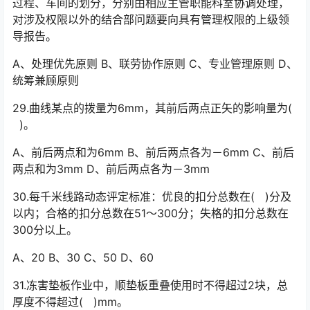
过程、车间的划分，分别由相应主管职能科室协调处理，
对涉及权限以外的结合部问题要向具有管理权限的上级领
导报告。󠅅󠅃󠄵󠅂󠄪󠇖󠆨󠆨󠇕󠆞󠆒󠅬󠇘󠆭󠆘󠇙󠆝󠅵󠇗󠆭󠆁󠄐󠇗󠅹󠅸󠇖󠆍󠅳󠇖󠅹󠅰󠇖󠆌󠅹
A、处理优先原则 B、联劳协作原则 C、专业管理原则 D、
统筹兼顾原则
29.曲线某点的拨量为6mm，其前后两点正矢的影响量为(
)。
A、前后两点和为6mm B、前后两点各为－6mm C、前后
两点和为3mm D、前后两点各为－3mm
30.每千米线路动态评定标准：优良的扣分总数在( )分及
以内；合格的扣分总数在51～300分；失格的扣分总数在
300分以上。
A、20 B、30 C、50 D、60
31.冻害垫板作业中，顺垫板重叠使用时不得超过2块，总
厚度不得超过( )mm。