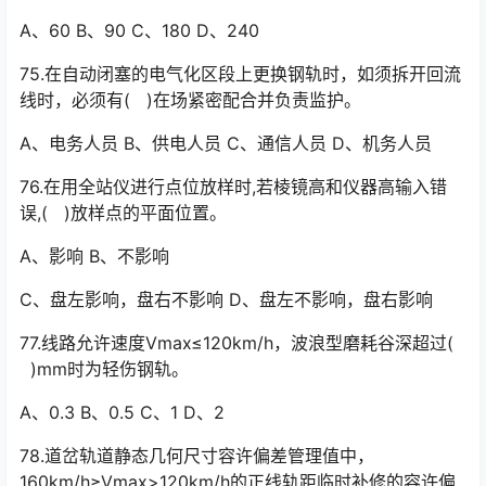
A、60 B、90 C、180 D、240
75.在自动闭塞的电气化区段上更换钢轨时，如须拆开回流
线时，必须有( )在场紧密配合并负责监护。
A、电务人员 B、供电人员 C、通信人员 D、机务人员
76.在用全站仪进行点位放样时,若棱镜高和仪器高输入错
误,( )放样点的平面位置。
A、影响 B、不影响
C、盘左影响，盘右不影响 D、盘左不影响，盘右影响
77.线路允许速度Vmax≤120km/h，波浪型磨耗谷深超过(
)mm时为轻伤钢轨。
A、0.3 B、0.5 C、1 D、2
78.道岔轨道静态几何尺寸容许偏差管理值中，
160km/h≥Vmax>120km/h的正线轨距临时补修的容许偏