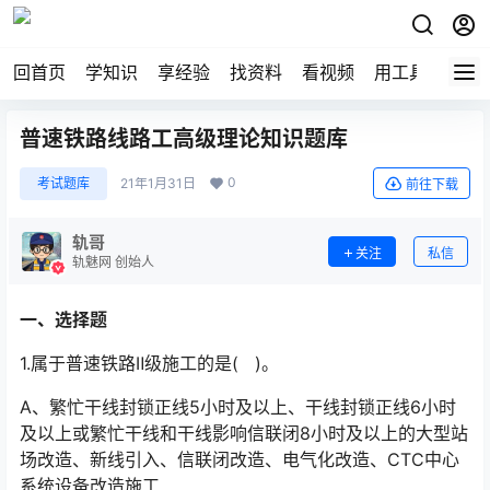
回首页
学知识
享经验
找资料
看视频
用工具
论技
普速铁路线路工高级理论知识题库
0
考试题库
21年1月31日
前往下载
轨哥
关注
私信
轨魅网 创始人
一、选择题
1.属于普速铁路Ⅱ级施工的是( )。
A、繁忙干线封锁正线5小时及以上、干线封锁正线6小时
及以上或繁忙干线和干线影响信联闭8小时及以上的大型站
场改造、新线引入、信联闭改造、电气化改造、CTC中心
系统设备改造施工󠅅󠅃󠄵󠅂󠄪󠇖󠆨󠆨󠇕󠆞󠆒󠅬󠇘󠆭󠆘󠇙󠆝󠅵󠇗󠆭󠆁󠄐󠇗󠅹󠅸󠇖󠆍󠅳󠇖󠅹󠅰󠇖󠆌󠅹