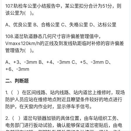
107.轨检车公里小结报告中，某公里扣分合计为51分，则
该公里为( )。
A、优良公里 B、合格公里 C、失格公里 D、达标公里
108.道岔轨道静态几何尺寸容许偏差管理值中，
Vmax≤120km/h的正线及到发线轨距临时补修的容许偏差
管理值为( )。
A、+3、-3mm B、+4、-3mm C、+5、-3mm D、
+6、-3mm
二、判断题
1.（ ）在区间线路、站内线路、站内道岔上维修时，现场
防护人员应站在维修地点附近且瞭望条件较好的地点进行
防护，在天窗内作业时，显示停车手信号。
2.（ ）道岔勾锁器加锁的具体位置，由车站组织工务、
电务部门进行扳动试验，确认能够保证道岔密贴后，由电