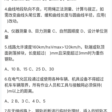
4.曲线地段轨向不良，可用绳正法测量、计算与拨正，如
需改变曲线头尾位置、缓和曲线长度与圆曲线半径，应用(
)改动。
A、仪器测量 B、目力测量 C、自然圆顺度 D、设计单位测
量
5.线路允许速度160km/h≥Vmax>120km/h，轨端或轨顶
面剥落掉块，长度超过( )mm且深度超过3mm时为重伤
钢轨。
A、10 B、15 C、25 D、30
6.在电气化区段通过或使用各种车辆、机具设备不得超过
机车车辆限界，所有作业人员和工具与接触网必须保持(
)m以上的距离。
A、2 B、3 C、4 D、5
7.在无缝线路上，钢轨折断进行临时处理时，插入的短轨不