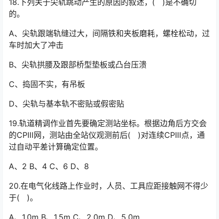
18.下列关于尖轨跳动产生的原因的叙述，( )是不确切
的。
A、尖轨跟端轨缝过大，间隔铁和夹板磨耗，螺栓松动，过
车时加大了冲击
B、尖轨拱腰及跟部桥型垫板或凸台压溃
C、捣固不实，有吊板
D、尖轨与基本轨不密贴或假密贴
19.轨道精调作业首先要确定测站坐标。根据边角后方交会
的CPⅢ网，测站由全站仪观测前后( )对连续CPⅢ点，通
过自动平差计算确定位置。
A、2 B、4 C、6 D、8
20.在电气化线路上作业时，人员、工具应距接触网不得少
于( )。
A、1.0m B、1.5m C、2.0m D、5.0m