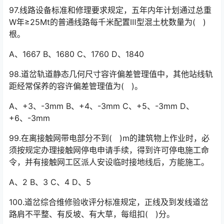
97.线路设备标准和修理要求规定，五年内年计划通过总重
W年≥25Mt的普通线路每千米配置Ⅲ型混土枕数量为( )
根。
A、1667 B、1680 C、1760 D、1840
98.道岔轨道静态几何尺寸容许偏差管理值中，其他站线轨
距经常保养的容许偏差管理值为( )。
A、+3、-3mm B、+4、-3mm C、+5、-3mm D、
+6、-3mm
99.在离接触网带电部分不到( )m的建筑物上作业时，必
须按规定办理接触网停电申请手续，得到许可停电施工命
令，并有接触网工区派人安设临时接地线后，方能施工。󠅅󠅃󠄵󠅂󠄪󠇖󠆨󠆨󠇕󠆞󠆒󠅬󠇘󠆭󠆘󠇙󠆝󠅵󠇗󠆭󠆁󠄐󠇗󠅹󠅸󠇖󠆍󠅳󠇖󠅹󠅰󠇖󠆌󠅹
A、2 B、3 C、4 D、5
100.道岔综合维修验收评分标准规定，正线及到发线道岔
路肩不平整、有反坡、有大草，每组扣( )分。