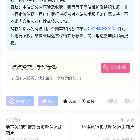
赞助：
本站部分内容涉及收费，费用用于网站维护及持续发展，非
内容定价依据。用户付费行为视为对本站技术服务的自愿支持，不
承诺内容永久可用性或技术支持。
授权：
除非另有说明，否则本站内容依据
CC BY-NC-SA 4.0
许可
证进行授权。非商业用途需保留来源标识，商业用途需申请书面授
权。
点点赞赏，手留余香
给TA打赏
还没有人赞赏，快来当第一个赞赏的人吧！
0
0
导出PDF
分享
收藏
举报
图片资源
图片资源
地下线钢弹簧浮置板整体道床
地铁轨道板式整体道床图片
图片
2021-2-2 18:23:31
2021-2-2 18:57:12