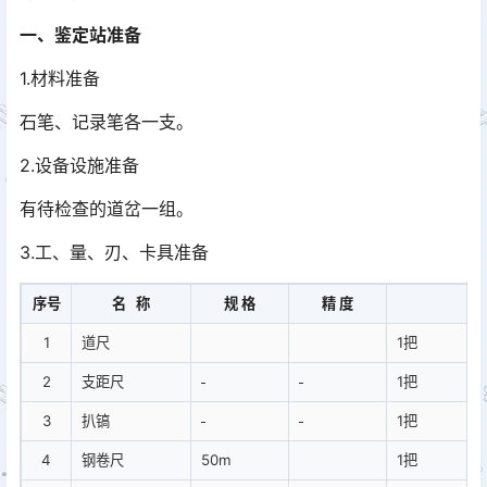
一、鉴定站准备
1.材料准备
石笔、记录笔各一支。
2.设备设施准备
有待检查的道岔一组。
3.工、量、刃、卡具准备
序号
名 称
规 格
精 度
数
1
道尺
1把
2
支距尺
1把
3
扒镐
1把
4
钢卷尺
50m
1把