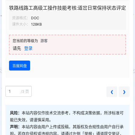
铁路线路工高级工操作技能考核:道岔日常保持状态评定
资源格式：
DOC
课件大小：
128KB
您当前的等级为
游客
请先
登录
百度网盘
/
3 页
❮
❯
风险：
本站内容仅作技术交流参考，不构成决策依据，所涉标准可
能已失效，请谨慎采用。
声明：
本站内容由用户上传或投稿，其版权及合规性由用户自行承
担。若存在侵权或违规内容，请通过左侧「举报」通道提交举证，