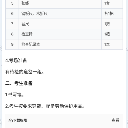
5
弦线
1套
6
钢板尺、木折尺
各1把
7
塞尺
1把
8
检查锤
1把
9
检查记录本
1本
4.考场准备
有待检的道岔一组。
二、考生准备
1.书写笔。
2.考生按要求穿戴、配备劳动保护用品。
查看
下载权限