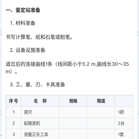
一、鉴定站准备
材料准备
书写计算笔、纸和石笔或粉笔。
设备设施准备
道岔后的连接曲线1条（线间距小于5.2 m,曲线长30～35
m）。
工、量、刃、卡具准备
序 号
名 称
规格
精度
1
道尺
1把
2
起拨道机
2台
3
测量正矢工具
1套