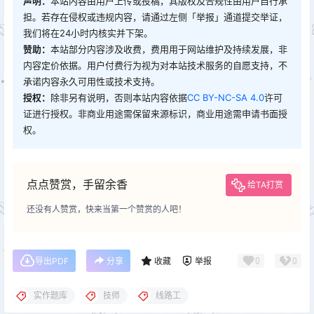
声明：
本站内容由用户上传或投稿，其版权及合规性由用户自行承
担。若存在侵权或违规内容，请通过左侧「举报」通道提交举证，
我们将在24小时内核实并下架。
赞助：
本站部分内容涉及收费，费用用于网站维护及持续发展，非
内容定价依据。用户付费行为视为对本站技术服务的自愿支持，不
承诺内容永久可用性或技术支持。
授权：
除非另有说明，否则本站内容依据
CC BY-NC-SA 4.0
许可
证进行授权。非商业用途需保留来源标识，商业用途需申请书面授
权。
点点赞赏，手留余香
给TA打赏
还没有人赞赏，快来当第一个赞赏的人吧！
0
0
导出PDF
分享
收藏
举报
实作题库
技师
线路工