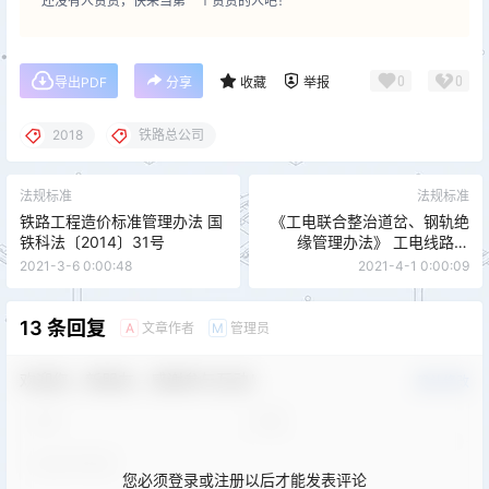
还没有人赞赏，快来当第一个赞赏的人吧！
0
0
导出PDF
分享
收藏
举报
2018
铁路总公司
法规标准
法规标准
铁路工程造价标准管理办法 国
《工电联合整治道岔、钢轨绝
铁科法〔2014〕31号
缘管理办法》 工电线路函
[2018]28号
2021-3-6 0:00:48
2021-4-1 0:00:09
13 条回复
文章作者
管理员
A
M
欢迎您，新朋友，感谢参与互动！
确认修改
您必须登录或注册以后才能发表评论