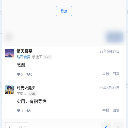
登录
提交
繁天暮星
22年5月21日
钻石会员
学徒工
Lv0
感谢
举报
回复
0
0
时光♪漫步
22年5月31日
学徒工
Lv0
实用，有指导性
举报
回复
0
0
❮
❯
/
3 页