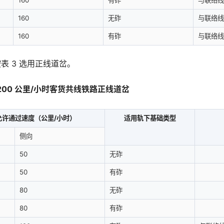
160
有砟
与联络线
160
无砟
与联络线
160
有砟
与联络线
表 3 选用正线道岔。
 200 公里/小时客货共线铁路正线道岔
允许通过速度（公里/小时）
适用轨下基础类型
侧向
50
无砟
50
有砟
80
无砟
80
有砟