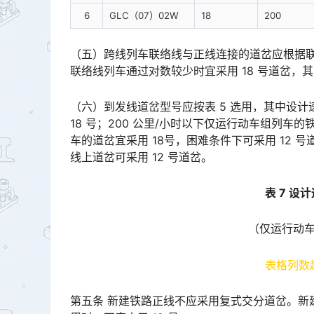
6
GLC（07）02W
18
200
（五）跨线列车联络线与正线连接的道岔应根据联
联络线列车通过对数较少时宜采用 18 号道岔，其图号应与车站正线道岔相同。󠅅󠅃󠄵󠅂󠄪󠇖󠆨󠆨󠇕󠆞󠆒󠅬󠇘󠆭
（六）到发线道岔型号应按表 5 选用，其中设计
18 号；200 公里/小时以下仅运行动车组列车
车的道岔宜采用 18号，困难条件下可采用 12
线上道岔可采用 12 号道岔。󠅅󠅃󠄵󠅂󠄪󠇖󠆨󠆨󠇕󠆞󠆒󠅬󠇘󠆭󠆘󠇙󠆝󠅵󠇗󠆭󠆁󠄐󠇗󠅹󠅸󠇖󠆍󠅳󠇖󠅹󠅰󠇖󠆌󠅹
表 7 设
（仅运行动
表格列数
第五条 新建铁路正线不应采用复式交分道岔。新