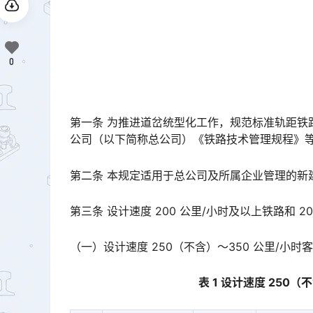
0
第一条 为推进道岔统型化工作，规范标准轨距铁
公司（以下简称总公司）《铁路技术管理规程》等有关规定，制定本规定。󠅅󠅃󠄵󠅂󠄪󠇖󠆨󠆨󠇕󠆞󠆒󠅬󠇘󠆭󠆘󠇙
第二条 本规定适用于总公司及所属企业管理的新
第三条 设计速度 200 公里/小时及以上铁路和
（一）设计速度 250（不含）～350 公里/小时
表 1 设计速度 250