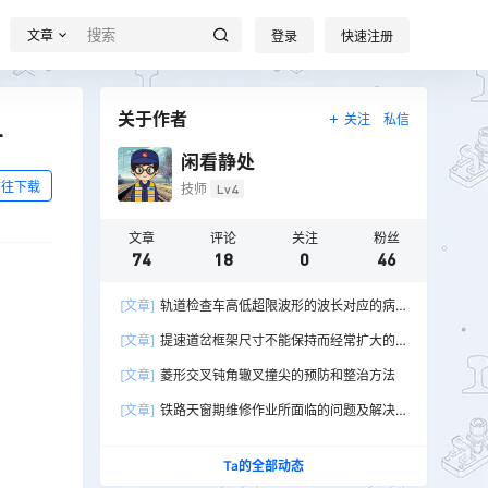
文章
登录
快速注册
关于作者
关注
私信
号
闲看静处
前往下载
技师
Lv4
文章
评论
关注
粉丝
74
18
0
46
[文章]
轨道检查车高低超限波形的波长对应的病
害
[文章]
提速道岔框架尺寸不能保持而经常扩大的
原因及整治方法
[文章]
菱形交叉钝角辙叉撞尖的预防和整治方法
[文章]
铁路天窗期维修作业所面临的问题及解决
建议
Ta的全部动态