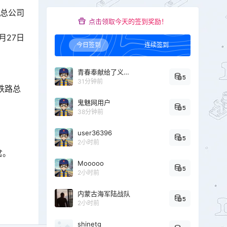
总公司
点击领取今天的签到奖励！
2月27日
今日签到
连续签到
青春奉献给了义务教育
5
31分钟前
铁路总
鬼魅网用户
5
38分钟前
user36396
5
2小时前
岔。
Mooooo
5
2小时前
内蒙古海军陆战队
5
2小时前
shinetg