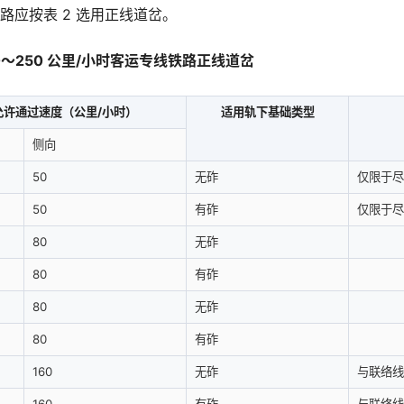
铁路应按表 2 选用正线道岔。
00～250 公里/小时客运专线铁路正线道岔
允许通过速度（公里/小时）
适用轨下基础类型
侧向
50
无砟
仅限于尽
50
有砟
仅限于尽
80
无砟
80
有砟
80
无砟
80
有砟
160
无砟
与联络线