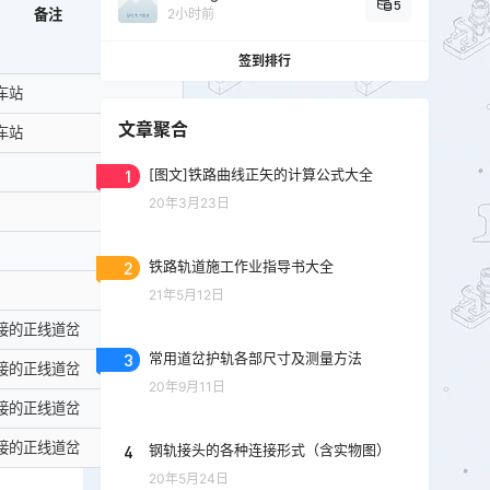
5
2小时前
备注
签到排行
车站
文章聚合
车站
1
[图文]铁路曲线正矢的计算公式大全
20年3月23日
2
铁路轨道施工作业指导书大全
21年5月12日
接的正线道岔
3
常用道岔护轨各部尺寸及测量方法
接的正线道岔
20年9月11日
接的正线道岔
接的正线道岔
4
钢轨接头的各种连接形式（含实物图）
20年5月24日