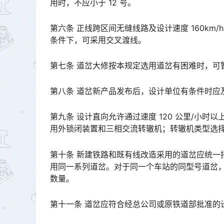
用时，不应小于 12 号。
第六条 正线跨区间无缝线路及设计速度 160k
条件下，可采用交叉渡线。
第七条 道岔大修按本规定选用道岔有困难时，可
第八条 道岔新产品发布后，设计单位有条件时应
第九条 设计直向允许通过速度 120 公里/小时
用外锁闭装置和三相交流转辙机；转辙机类型选择应满足技术要求和设备维护管理单位的维护需求。󠅅󠅃󠄵󠅂󠄪
第十条 新建铁路和既有线改造采用的道岔应统一
用同一系列道岔。对于同一个车站的同型号道岔
数量。󠅅󠅃󠄵󠅂󠄪󠇖󠆨󠆨󠇕󠆞󠆒󠅬󠇘󠆭󠆘󠇙󠆝󠅵󠇗󠆭󠆁󠄐󠇗󠅹󠅸󠇖󠆍󠅳󠇖󠅹󠅰󠇖󠆌󠅹
第十一条 道岔应符合经总公司或原铁道部批准的