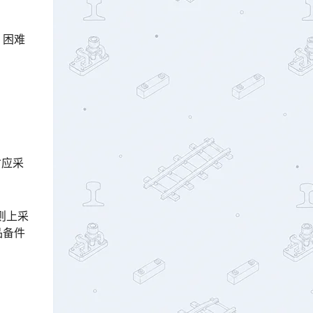
，困难
岔应采
则上采
品备件