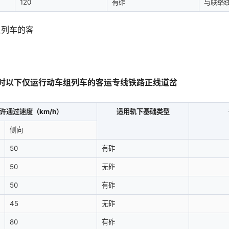
120
有砟
与联络
组列车的客
里/小时以下仅运行动车组列车的客运专线铁路正线道岔
许通过速度（km/h）
适用轨下基础类型
侧向
50
有砟
50
无砟
50
有砟
45
无砟
80
有砟