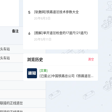
5
[轨魅网]铁路道岔技术参数大全
20年6月3日
备注
6
[图解]单开道岔检查的17道尺(21道尺)
20年5月11日
头车站
头车站
浏览历史
清空
[文章]
[已废止]中国铁路总公司《铁路道岔使
用规定》铁总工电[2018]227号
联接的正线道岔