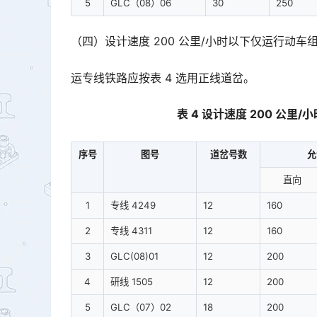
5
GLC（08）06
30
250
（四）设计速度 200 公里/小时以下仅运行动车
运专线铁路应按表 4 选用正线道岔。
表 4 设计速度 200 公
序号
图号
道岔号数
允
直向
1
专线 4249
12
160
2
专线 4311
12
160
3
GLC(08)01
12
200
4
研线 1505
12
200
5
GLC（07）02
18
200