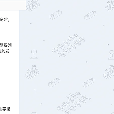
号道岔，
发旅客列
的到发
需要采