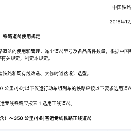
中国铁路
2018年1
铁路道岔使用规定
路道岔的使用和管理，减少道岔型号及备品备件数量，根据中国
󠅵󠇗󠆭󠆁󠄐󠇗󠅹󠅸󠇖󠆍󠅳󠇖󠅹󠅰󠇖󠆌󠅹
建铁路和既有线改造、大修时道岔设计选型。
 200 公里/小时以下仅运行动车组列车的铁路应按以下要求选用道
客运专线铁路应按表 1 选用正线道岔。
（不含）～350 公里/小时客运专线铁路正线道岔