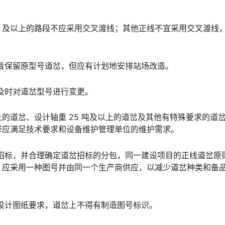
m/h 及以上的路段不应采用交叉渡线；其他正线不宜采用交叉渡线
暂保留原型号道岔，但应有计划地安排站场改造。
及时对道岔型号进行变更。
以上的道岔、设计轴重 25 吨及以上的道岔及其他有特殊要求的道
󠆨󠆨󠇕󠆞󠆒󠅬󠇘󠆭󠆘󠇙󠆝󠅵󠇗󠆭󠆁󠄐󠇗󠅹󠅸󠇖󠆍󠅳󠇖󠅹󠅰󠇖󠆌󠅹
招标，并合理确定道岔招标的分包，同一建设项目的正线道岔原
，应采用一种图号并由同一个生产商供应，以减少道岔种类和备
设计图纸要求，道岔上不得有制造图号标识。